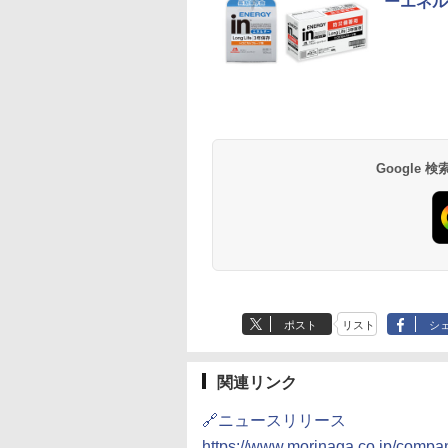
ーエネル
麺職人 醤油 [丸大
D3000B-K(グラン
人気 カップ麺 12種類
ER-D70B-W ホワイト
チキンラーメン どんぶ
[山善] スチームオーブ
【公式】ブタメン と
シャープ 過熱水蒸気
油使用 豊かな旨味
ック) 石窯ドーム
詰め合わせ セット 12
石窯ドーム オーブンレ
り 85g×12個 日清食品
ンレンジ 25L 一人暮ら
こつ味 35g×15個 | 
ーブンレンジ 26L 
ク] 日清食品 カッ
水蒸気オーブンレ
個アソート
ンジ 26L
インスタント カップ麺
し 二人暮らし フラット
用 夜食 カップラー
ベクション 2段調理 
87g ×12個
30L
テーブル スチーム調理
ミニカップ麺 小腹 
ワイト RE-SS26B-W
Google
552
,800
￥2,250
￥27,825
￥1,939
￥22,800
￥1,288
￥32,800
自動メニュー19種搭載
スタント アウトドア
角皿付き ブラック
も ローリングストッ
MRK-F250TSV(B)
大人買い おやつカン
ニー
ポスト
リスト
シ
関連リンク
🔗ニュースリリース
https://www.morinaga.co.jp/comp