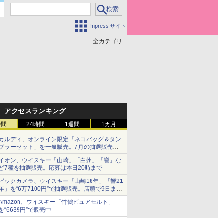
Impress サイト
全カテゴリ
アクセスランキング
時間
24時間
1週間
1カ月
カルディ、オンライン限定「ネコバッグ＆タン
ブラーセット」を一般販売。7月の抽選販売の
当選無効分
イオン、ウイスキー「山崎」「白州」「響」な
ど7種を抽選販売。応募は本日20時まで
ビックカメラ、ウイスキー「山崎18年」「響21
年」を“6万7100円”で抽選販売。店頭で9日まで
受付
Amazon、ウイスキー「竹鶴ピュアモルト」
を“6639円”で販売中