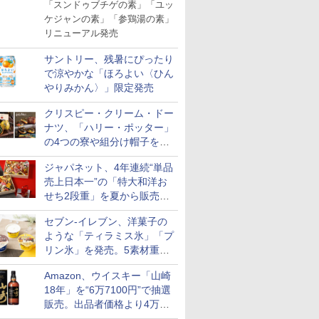
「スンドゥブチゲの素」「ユッ
ケジャンの素」「参鶏湯の素」
リニューアル発売
サントリー、残暑にぴったり
で涼やかな「ほろよい〈ひん
やりみかん〉」限定発売
クリスピー・クリーム・ドー
ナツ、「ハリー・ポッター」
の4つの寮や組分け帽子をイ
メージしたドーナツなど発売
ジャパネット、4年連続“単品
売上日本一”の「特大和洋お
せち2段重」を夏から販売。
73品・年越しそば付き
セブン-イレブン、洋菓子の
ような「ティラミス氷」「プ
リン氷」を発売。5素材重ね
と2層仕立ての濃厚な味わい
Amazon、ウイスキー「山崎
18年」を“6万7100円”で抽選
販売。出品者価格より4万
9700円以上お得