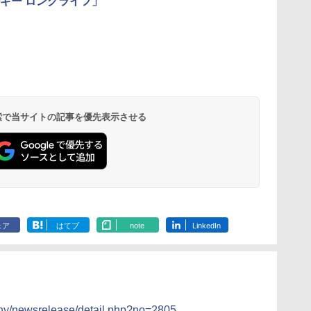
ギー ロングライフ」
ん
 オ
国分 tabete だし麺 千
[山善] スチームオーブ
カップヌードル カップ
TOSHIBA(東芝) スチ
カップヌードル カップ
シャープ ウォーターオ
カップヌード
パナソニック
業務
コン
葉県産はまぐりだし 塩
ンレンジ 省エネ 高効率
ヌードルPRO シーフー
ームオーブンレンジ 石
ヌードルPRO しょうゆ
ーブン ヘルシオ AX-
ラー 日清食品
レンジ スチー
メン
ホ
らーめん 108g×10袋 保
15L 一人暮らし 二人暮
ドヌードル 高たんぱく
窯ドーム ER-D80A(K)
高たんぱく&低糖質 さ
XJ1-B ブラック 30L 2
78g×20個
ロ 最高峰モデル
イン
存食 備蓄
らし スチーム調理 フラ
&低糖質 さらに塩分控
ブラック 250℃ 1段調
らに塩分控えめ
段調理 コンベクション
段 おまかせグ
 検索で当サイトの記事を優先表示させる
￥2,323
￥26,130
￥3,248
￥34,546
￥2,885
￥44,800
￥3,475
￥116,700
に
ットテーブル トースト
えめ 78g×12個
理 フラットテーブル
75g×12個
トースト機能
細・64眼ス
ク
機能 自動メニュー33種
電子レンジ 赤外線セン
サー 時短料理
パ
簡単お手入れ ブラック
サー ノンフライ調理
携 ブラック N
YRZ-WF150TV(B)
簡単お手入れ 小型 新
UBS10D-K
生活 一人暮らし 二人
暮らし ファミリー
ェア
はてブ
note
LinkedIn
any/newsrelease/detail.php?no=2805