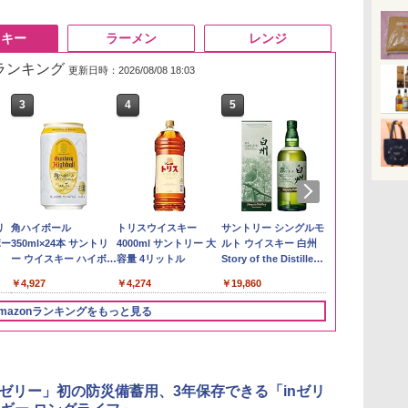
スキー
ラーメン
レンジ
筋ランキング
更新日時：2026/08/08 18:03
3
3
4
4
5
5
6
6
も
リ
野沢農産 無洗米 青い流
角ハイボール
by Amazon あきたこ
トリスウイスキー
新潟ケンベイ【精米】
サントリー シングルモ
by Amazon
甲州韮崎 オリ
 業
ボー
るる コシヒカリ 5kg 長
350ml×24本 サントリ
まちブレンド 無洗米
4000ml サントリー 大
新潟県産にじのきらめ
ルト ウイスキー 白州
新潟のお米 無洗
レンド ウイス
ブ
野県産 令和7年産
ー ウイスキー ハイボー
5kg
容量 4リットル
き 5kg 令和7年産
Story of the Distillery
ットル 日本 
￥3,274
ル 缶
2026 化粧箱入 700ml
4000ml 4L
￥3,980
￥4,927
￥3,396
￥4,274
￥3,056
￥19,860
￥3,725
mazonランキングをもっと見る
3
3
4
4
5
5
6
6
nゼリー」初の防災備蓄用、3年保存できる「inゼリ