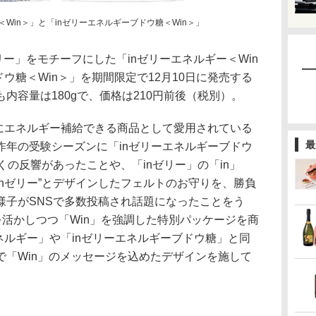
＜Win＞」と「inゼリーエネルギーブドウ糖＜Win＞」
ー」をモチーフにした「inゼリーエネルギー＜Win
ウ糖＜Win＞」を期間限定で12月10日に発売する
内容量は180gで、価格は210円前後（税別）。
軽にエネルギー補給できる商品として愛用されている
最
昨年の受験シーズンに「inゼリーエネルギーブドウ
くの反響があったことや、「inゼリー」の「in」
Winゼリー”とデザインしたフェルトのお守りを、勝負
様子がSNSで多数投稿され話題になったことをう
」を活かしつつ「Win」を強調した特別パッケージを商
ネルギー」や「inゼリーエネルギーブドウ糖」と同
で「Win」のメッセージを込めたデザインを施して