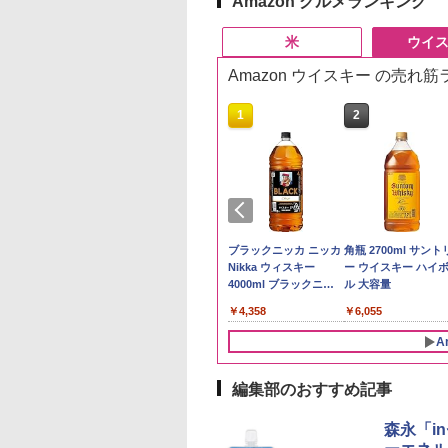
Amazon グルメランキング
米
ウイ
Amazon ウイスキー の売れ
10
10
1
1
2
2
県産コシヒカリ (5
ーチャーズ ハイラ
新米予約 令和8年産
ジムビーム 4000ml サ
by Amazon 国産ブレ
ブラックニッカ ニッカ
【在庫処分価格】も
角瓶 2700ml サント
 精米 令和7年産 お
クリーム 4000ml
【家計お助け米】米
ントリー バーボン ウ
ンド米 精米 5kg
Nikka ウィスキー
たろう印 無洗米 5kg
ー ウイスキー ハイ
たかさか
トリー スコッチ
10kg 令和8年産 秋田県
イスキー アメリカ合衆
4000ml ブラックニッ
務用 お米マイスター
ル 大容量
￥2,650
スキー 4リットル
産 あきたこまち 厳選
国 大容量 4リットル
カクリア ウヰスキー
レンド
893
395
￥5,780
￥6,176
￥4,358
￥2,680
￥6,055
量
米 単一原料米100％ 白
【日本 アサヒ ウィスキ
米 (5kg×2袋)
ー】 大容量 お得 4リッ
A
トル
編集部のおすすめ記事
10
10
1
1
2
2
森永「i