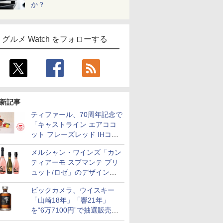
か？
グルメ Watch をフォローする
新記事
ティファール、70周年記念で
「キャストライン エアココ
ット フレーズレッド IHココ
ット鍋 24cm」数量限定発売
メルシャン・ワインズ「カン
ティアーモ スプマンテ ブリ
ュット/ロゼ」のデザインを
リニューアル。ハーフボトル
ビックカメラ、ウイスキー
も登場
「山崎18年」「響21年」
を“6万7100円”で抽選販売。
店頭で9日まで受付