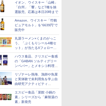
イオン、ウイスキー「山崎」
「白州」「響」など7種を抽
選販売。応募は本日20時まで
Amazon、ウイスキー「竹鶴
ピュアモルト」を“6639円”で
販売中
丸源ラーメン×くまのがっこ
う、「ぷくもりシール4種セ
ット」が当たるXフォロー＆
リポストキャンペーン実施
ハウス食品、クリスピー食感
の「GABAN ソルティグリー
ンペパー」とメキシコ料理に
合う「GABAN チポトレペパ
リゾナーレ熱海、漁師や魚屋
ー」発売
と実体験で未利用魚を学ぶ自
由研究アクティビティ
「Fisherman's Academy」を
エスビー食品「菜館 小鍋の
実施中
素」シリーズから「麻辣湯の
素」新発売