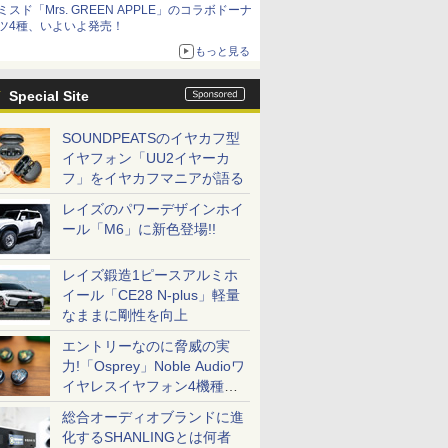
ミスド「Mrs. GREEN APPLE」のコラボドーナ
ツ4種、いよいよ発売！
もっと見る
Special Site
SOUNDPEATSのイヤカフ型
イヤフォン「UU2イヤーカ
フ」をイヤカフマニアが語る
レイズのパワーデザインホイ
ール「M6」に新色登場!!
レイズ鍛造1ピースアルミホ
イール「CE28 N-plus」軽量
なままに剛性を向上
エントリーなのに脅威の実
力!「Osprey」Noble Audioワ
イヤレスイヤフォン4機種を
一気に聴く
総合オーディオブランドに進
化するSHANLINGとは何者