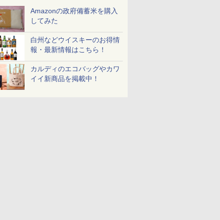
Amazonの政府備蓄米を購入
してみた
白州などウイスキーのお得情
報・最新情報はこちら！
7
7
8
8
9
9
10
10
カルディのエコバッグやカワ
イイ新商品を掲載中！
 新潟県産
ジナル ブ
新潟県産新之助 無洗米
【数量限定】フロム・
フクテイライス【白
サントリー シングルモ
新潟県産コシヒカリ (5
ティーチャーズ ハイラ
新米予約 
ジムビーム 4
米 5kg
キー 4リ
5kg 令和7年産
ザ・バレル モルトウイ
米】北東北産 お米 米
ルト ウイスキー 山崎
㎏) 精米 令和7年産 お
ンドクリーム 4000ml
【家計お助
ントリー 
大容量
スキー500ml アサヒ [
あきたこまち 令和7年
Story of the Distillery
米のたかさか
サントリー スコッチ
10kg 令
イスキー 
￥2,772
日本 500ml ]【中元 ギ
産 (5kg)
2026 化粧箱入 700ml
ウイスキー 4リットル
産 あきた
国 大容量 
￥4,402
￥3,300
￥23,000
￥3,893
￥6,395
￥5,780
￥6,176
フト プレゼント 贈り物
大容量
米 単一原料
に】
米 (5kg×2
7
7
8
8
9
9
10
10