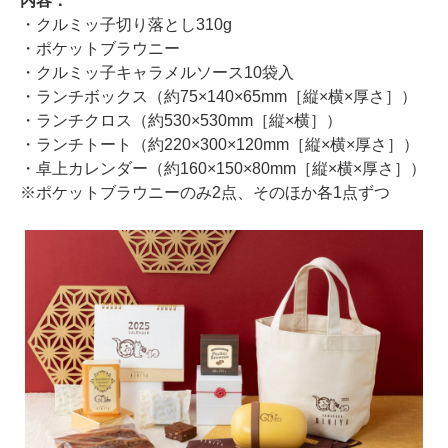
内容：
・クルミッ子切り落とし310g
・ポケットブラウニー
・クルミッ子キャラメルソース10袋入
・ランチボックス（約75×140×65mm［縦×横×厚さ］）
・ランチクロス（約530×530mm［縦×横］）
・ランチトート（約220×300×120mm［縦×横×厚さ］）
・卓上カレンダー（約160×150×80mm［縦×横×厚さ］）
※ポケットブラウニーのみ2点、そのほか各1点ずつ