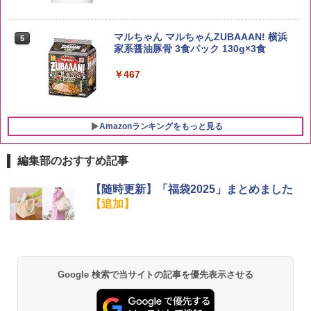
新潟県産新之助 無洗米 5kg 令和7年産
5
サントリー シングルモルト ウイスキー
5
マルちゃん マルちゃんZUBAAAN! 横浜
5
白州 Story of the Distillery 2026 化粧箱
￥4,536
家系醤油豚骨 3食パック 130g×3食
入 700ml
￥467
￥20,000
Amazonランキングをもっと見る
編集部のおすすめ記事
シャープ 過熱水蒸気 オーブンレンジ 23
【随時更新】「福袋2025」まとめました
1
L 1段調理 ブラック RE-WF232-B シンプ
【追加】
ル操作 コンパクト 一人暮らし 二人暮ら
し らくチン!（絶対湿度）センサー ノン
フライ調理 トースト スチームあたため
ワイドフラット庫内 簡単お手入れ
￥29,582
Google 検索で当サイトの記事を優先表示させる