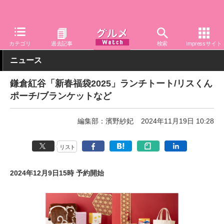
グルメ Watch
関連商品
グッズ
カテゴリ
過去記事
検索
Impressサイト
ニュース
鎌倉紅谷「新春福袋2025」ランチトート/リスくん
ポーチ/ブランケットなど
編集部：濱野紗妃
2024年11月19日 10:28
リスト
2024年12月9日15時 予約開始