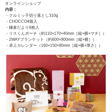
オンラインショップ
内容：
・クルミッ子切り落とし310g
・CHOCCO4個入
・鎌倉だより6枚入
・リスくんポーチ（約110×170×40mm［縦×横×マチ］）
・2WAYブランケット（約600×900mm［縦×横］）
・卓上カレンダー（160×150×80mm［縦×横×厚さ］）