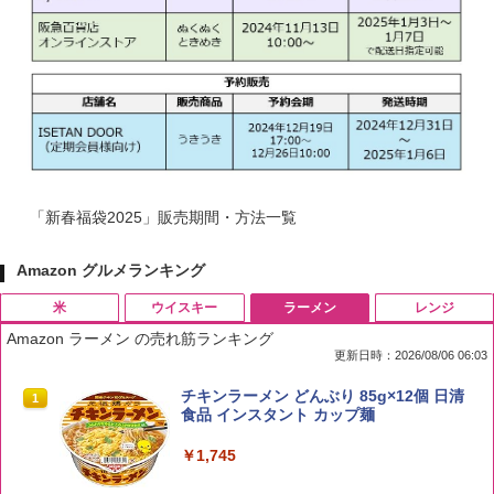
「新春福袋2025」販売期間・方法一覧
Amazon グルメランキング
米
ウイスキー
ラーメン
レンジ
Amazon ラーメン の売れ筋ランキング
更新日時：2026/08/06 06:03
by Amazon 国産ブレンド米 精米 5kg
ブラックニッカ ニッカ Nikka ウィスキ
チキンラーメン どんぶり 85g×12個 日清
1
1
1
ー4000ml ブラックニッカクリア ウヰス
食品 インスタント カップ麺
キー 【日本 アサヒ ウィスキー】 大容量
￥2,650
お得 4リットル
￥1,745
￥3,940