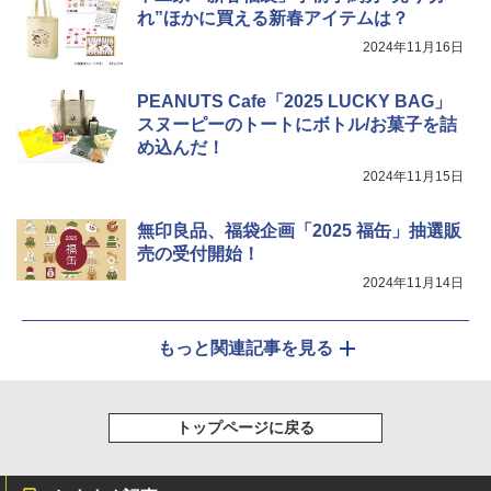
れ”ほかに買える新春アイテムは？
￥34,546
2024年11月16日
PEANUTS Cafe「2025 LUCKY BAG」
シャープ ウォーターオーブン ヘルシオ
5
スヌーピーのトートにボトル/お菓子を詰
AX-XJ1-B ブラック 30L 2段調理 コンベ
クション トースト機能
め込んだ！
2024年11月15日
￥44,800
無印良品、福袋企画「2025 福缶」抽選販
売の受付開始！
2024年11月14日
もっと関連記事を見る
トップページに戻る