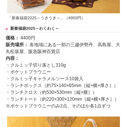
「新春福袋2025～うきうき～」（4950円）
新春福袋2025～わくわく～
価格：
4400円
販売場所：
各地域にある一部の三越伊勢丹、高島屋、大
丸松坂屋、阪急阪神百貨店
内容：
・クルミッ子切り落とし310g
・ポケットブラウニー
・クルミッ子キャラメルソース10袋入
・ランチボックス（約75×140×65mm［縦×横×厚さ］）
・ランチクロス（約530×530mm［縦×横］）
・ランチトート（約220×300×120mm［縦×横×厚さ］）
※ポケットブラウニーのみ2点、そのほか各1点ずつ