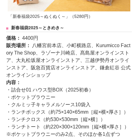
「新春福袋2025～ぬくぬく～」（5280円）
新春福袋2025～ときめき～
価格：
4400円
販売場所：
八幡宮前本店、小町横路店、Kurumicco Fact
ory The Shop、ラゾーナ川崎店、髙島屋オンラインスト
ア、大丸松坂屋オンラインストア、三越伊勢丹オンライ
ンストア、阪急百貨店オンラインストア、鎌倉紅谷 公式
オンラインショップ
内容：
・詰合せ01 ハウス型BOX（2025初春）
・ポケットブラウニー
・クルミッ子キャラメルソース10袋入
・ランチボックス（約75×140×65mm［縦×横×厚さ］）
・ランチクロス（約530×530mm［縦×横］）
・ランチトート（約220×300×120mm［縦×横×厚さ］）
※ポケットブラウニーのみ2点、そのほか各1点ずつ