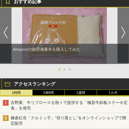
おすすめ記事
Amazonの政府備蓄米を購入してみた
●
●
●
アクセスランキング
1時間
24時間
1週間
1カ月
吉野家、牛リブロースを熱々で提供する「極旨牛鉄板ステーキ定
食」を発売
鎌倉紅谷「クルミッ子」“切り落とし”をオンラインショップで限
定販売