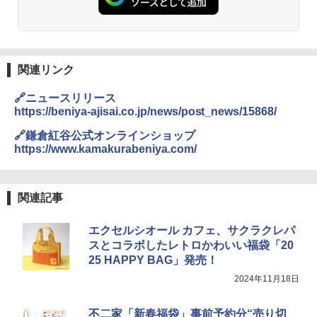
[山善] スチームオーブンレンジ 25L 一人
2
暮らし 二人暮らし フラットテーブル ス
チーム調理 自動メニュー19種搭載 角皿
付き ブラック MRK-F250TSV(B)
関連リンク
￥19,990
🔗ニュースリリース
https://beniya-ajisai.co.jp/news/post_news/15868/
[山善] スチームオーブンレンジ 省エネ
3
🔗鎌倉紅谷公式オンラインショップ
高効率 15L 一人暮らし 二人暮らし スチ
https://www.kamakurabeniya.com/
ーム調理 フラットテーブル トースト機
能 自動メニュー33種 簡単お手入れ ブラ
ック YRZ-WF150TV(B)
関連記事
￥26,800
エクセルシオール カフェ、サクラクレパ
スとコラボしたレトロかわいい福袋「20
TOSHIBA(東芝) スチームオーブンレン
4
25 HAPPY BAG」発売！
ジ 石窯ドーム ER-D80A(K) ブラック 25
0℃ 1段調理 フラットテーブル 電子レン
2024年11月18日
ジ 赤外線センサー ノンフライ調理 簡単
お手入れ 小型 新生活 一人暮らし 二人暮
らし ファミリー
不二家「新春福袋」事前予約分“売り切