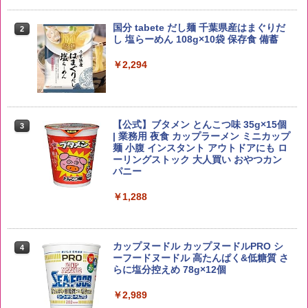
国分 tabete だし麺 千葉県産はまぐりだ
2
野沢農産 無洗米 青い流るる コシヒカリ
2
し 塩らーめん 108g×10袋 保存食 備蓄
5kg 長野県産 令和7年産
角瓶 2700ml サントリー ウイスキー ハ
2
イボール 大容量
￥2,294
￥3,325
￥6,051
【公式】ブタメン とんこつ味 35g×15個
3
【在庫処分価格】ももたろう印 無洗米 5
3
| 業務用 夜食 カップラーメン ミニカップ
kg 業務用 お米マイスターブレンド
角ハイボール 350ml×24本 サントリー ウ
麺 小腹 インスタント アウトドアにも ロ
3
イスキー ハイボール 缶
ーリングストック 大人買い おやつカン
￥2,680
パニー
￥4,919
￥1,288
by Amazon あきたこまちブレンド 無洗
4
米 5kg
トリスウイスキー 4000ml サントリー 大
4
カップヌードル カップヌードルPRO シ
4
容量 4リットル
ーフードヌードル 高たんぱく&低糖質 さ
￥3,396
らに塩分控えめ 78g×12個
￥4,329
￥2,989