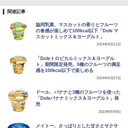
トリスウイスキー 4000ml サントリー 大
4
カップヌードル カップヌードルPRO シ
4
関連記事
容量 4リットル
ーフードヌードル 高たんぱく&低糖質 さ
TOSHIBA(東芝) スチームオーブンレン
らに塩分控えめ 78g×12個
4
￥4,345
ジ 石窯ドーム ER-D80A(K) ブラック 25
協同乳業、マスカットの香りとフルーツ
0℃ 1段調理 フラットテーブル 電子レン
￥3,248
の食感が楽しめて100kcal以下「Dole マ
ジ 赤外線センサー ノンフライ調理 簡単
スカットミックス＆ヨーグルト」
お手入れ 小型 新生活 一人暮らし 二人暮
らし ファミリー
2024年8月11日
サントリー シングルモルト ウイスキー
5
国分 tabete だし麺 千葉県産はまぐりだ
5
白州 Story of the Distillery 2026 化粧箱
￥34,546
し 塩らーめん 108g×10袋 保存食 備蓄
入 700ml
「Doleトロピカルミックス＆ヨーグル
ト」期間限定発売。5種のフルーツの満足
￥2,323
￥20,000
感を100kcal以下で楽しめる
シャープ ウォーターオーブン ヘルシオ
5
2024年6月27日
AX-XJ1-B ブラック 30L 2段調理 コンベ
クション トースト機能
ドール、バナナと3種のフルーツを使った
￥44,800
「Doleバナナミックス＆ヨーグルト」発
売
2023年8月9日
メイトー、さっぱりとした甘さとサクサ