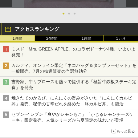
●
●
●
アクセスランキング
1時間
24時間
1週間
1カ月
ミスド「Mrs. GREEN APPLE」のコラボドーナツ4種、いよいよ
発売！
カルディ、オンライン限定「ネコバッグ＆タンブラーセット」を
一般販売。7月の抽選販売の当選無効分
吉野家、牛リブロースを熱々で提供する「極旨牛鉄板ステーキ定
食」を発売
焼きたてのかるび、にんにくの旨みがきいた「にんにくカルビ
丼」発売。秘伝の甘辛だれを絡めた「豚カルビ丼」も復活
セブン-イレブン「爽やかレモンもこ」「かじるレモンチーズケ
ーキ」限定発売。人気シリーズから夏限定の味わいが登場
もっと見る