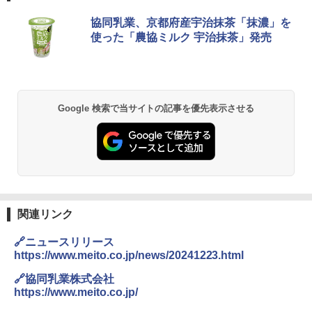
ブラックニッカ ニッカ Nikka ウィスキ
チキンラーメン どんぶり 85g×12個 日清
[山善] スチームオーブンレンジ 25L 一人
協同乳業、京都府産宇治抹茶「抹濃」を
1
1
1
ー4000ml ブラックニッカクリア ウヰス
食品 インスタント カップ麺
暮らし 二人暮らし フラットテーブル ス
使った「農協ミルク 宇治抹茶」発売
キー 【日本 アサヒ ウィスキー】 大容量
チーム調理 自動メニュー19種搭載 角皿
お得 4リットル
付き ブラック MRK-F250TSV(B)
￥1,939
￥4,356
￥22,800
Google 検索で当サイトの記事を優先表示させる
【公式】ブタメン とんこつ味 35g×15個
2
| 業務用 夜食 カップラーメン ミニカップ
角瓶 2700ml サントリー ウイスキー ハ
シャープ 過熱水蒸気 オーブンレンジ 26
麺 小腹 インスタント アウトドアにも ロ
2
2
イボール 大容量
L コンベクション 2段調理 ホワイト RE-
ーリングストック 大人買い おやつカン
SS26B-W
パニー
￥6,054
￥32,800
￥1,451
関連リンク
角ハイボール 350ml×24本 サントリー ウ
[山善] スチームオーブンレンジ 省エネ
3
カップヌードル レギュラー 日清食品 カ
3
3
🔗ニュースリリース
イスキー ハイボール 缶
高効率 15L 一人暮らし 二人暮らし スチ
ップ麺 78g×20個
https://www.meito.co.jp/news/20241223.html
ーム調理 フラットテーブル トースト機
能 自動メニュー33種 簡単お手入れ ブラ
￥4,939
￥3,475
🔗協同乳業株式会社
ック YRZ-WF150TV(B)
https://www.meito.co.jp/
￥26,130