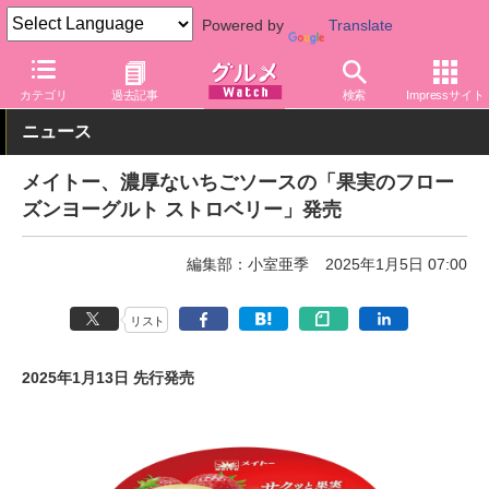
Powered by
Translate
グルメ Watch
食品
チーズ・乳製品
カテゴリ
過去記事
検索
Impressサイト
ニュース
メイトー、濃厚ないちごソースの「果実のフロー
ズンヨーグルト ストロベリー」発売
編集部：小室亜季
2025年1月5日 07:00
リスト
2025年1月13日 先行発売