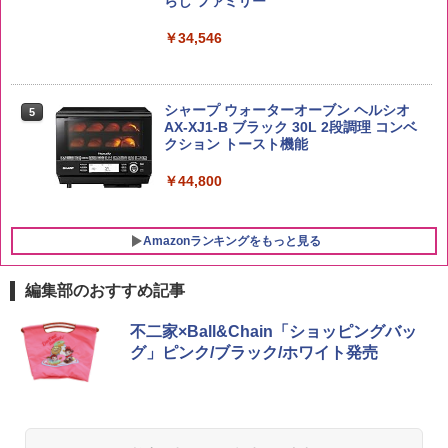
らし ファミリー
【中元 ギフト プレゼント 贈り物に】
￥3,396
￥3,475
￥34,546
￥4,402
シャープ ウォーターオーブン ヘルシオ
5
AX-XJ1-B ブラック 30L 2段調理 コンベ
クション トースト機能
￥44,800
Amazonランキングをもっと見る
編集部のおすすめ記事
不二家×Ball&Chain「ショッピングバッ
グ」ピンク/ブラック/ホワイト発売