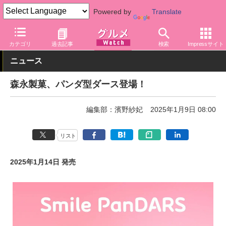
Powered by
Translate
グルメ Watch
メーカー
菓子
森永製菓
カテゴリ
過去記事
検索
Impressサイト
ニュース
森永製菓、パンダ型ダース登場！
編集部：濱野紗妃
2025年1月9日 08:00
リスト
2025年1月14日 発売