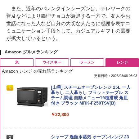
また、近年のバレンタインシーズンは、テレワークの
普及などにより義理チョコが衰退する一方で、友人やお
世話になった人など自分の大切な人たちに感謝を表すコ
ミュニケーション手段として、カジュアルギフトの需要
が拡大しているという。
Amazon グルメランキング
米
ウイスキー
ラーメン
レンジ
Amazon レンジ の売れ筋ランキング
更新日時：2026/08/08 06:03
by Amazon 国産ブレンド米 精米 5kg
ブラックニッカ ニッカ Nikka ウィスキ
チキンラーメン どんぶり 85g×12個 日清
[山善] スチームオーブンレンジ 25L 一人
1
1
1
1
ー4000ml ブラックニッカクリア ウヰス
食品 インスタント カップ麺
暮らし 二人暮らし フラットテーブル ス
キー 【日本 アサヒ ウィスキー】 大容量
チーム調理 自動メニュー19種搭載 角皿
￥2,650
お得 4リットル
付き ブラック MRK-F250TSV(B)
￥1,939
￥4,358
￥22,800
【公式】ブタメン とんこつ味 35g×15個
2
野沢農産 無洗米 青い流るる コシヒカリ
2
| 業務用 夜食 カップラーメン ミニカップ
5kg 長野県産 令和7年産
角瓶 2700ml サントリー ウイスキー ハ
シャープ 過熱水蒸気 オーブンレンジ 23
麺 小腹 インスタント アウトドアにも ロ
2
2