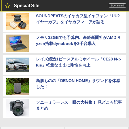
Special Site
SOUNDPEATSのイヤカフ型イヤフォン「UU2
イヤーカフ」をイヤカフマニアが語る
メモリ32GBでも予算内。産経新聞社がAMD R
yzen搭載dynabookを2千台導入
レイズ鍛造1ピースアルミホイール「CE28 N-p
lus」軽量なままに剛性を向上
鳥肌ものの「DENON HOME」サウンドを体感
した！
ソニーミラーレス一眼の大特集！ 見どころ記事
まとめ