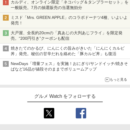
カルディ、オンライン限定「ネコバッグ＆タンブラーセット」を
一般販売。7月の抽選販売の当選無効分
ミスド「Mrs. GREEN APPLE」のコラボドーナツ4種、いよいよ
発売！
大戸屋、全長約20cmの「真あじの大判あじフライ」を限定発
売。“200円引き”クーポンも配信
焼きたてのかるび、にんにくの旨みがきいた「にんにくカルビ
丼」発売。秘伝の甘辛だれを絡めた「豚カルビ丼」も復活
NewDays「増量フェス」を実施！おにぎり/サンドイッチ/焼きそ
ばなど16品が値段そのままでボリュームアップ
もっと見る
グルメ Watch をフォローする