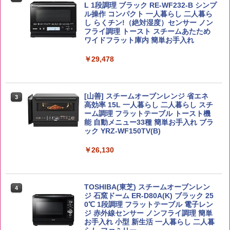
イボール 大容量
L 1段調理 ブラック RE-WF232-B シンプ
ーリングストック 大人買い おやつカン
ル操作 コンパクト 一人暮らし 二人暮ら
￥3,980
パニー
し らくチン!（絶対湿度）センサー ノン
￥6,063
フライ調理 トースト スチームあたため
￥1,288
ワイドフラット庫内 簡単お手入れ
【在庫処分価格】ももたろう印 無洗米 5
￥29,478
3
kg 業務用 お米マイスターブレンド
角ハイボール 350ml×24本 サントリー ウ
3
カップヌードル カップヌードルPRO シ
3
イスキー ハイボール 缶
ーフードヌードル 高たんぱく&低糖質 さ
￥2,680
らに塩分控えめ 78g×12個
[山善] スチームオーブンレンジ 省エネ
￥4,930
3
高効率 15L 一人暮らし 二人暮らし スチ
￥2,880
ーム調理 フラットテーブル トースト機
能 自動メニュー33種 簡単お手入れ ブラ
ック YRZ-WF150TV(B)
by Amazon 新潟県産 新潟のお米 無洗米
4
5kg
トリスウイスキー 4000ml サントリー 大
4
国分 tabete だし麺 千葉県産はまぐりだ
4
容量 4リットル
￥26,130
し 塩らーめん 108g×10袋 保存食 備蓄
￥3,274
￥4,274
￥2,323
TOSHIBA(東芝) スチームオーブンレン
4
ジ 石窯ドーム ER-D80A(K) ブラック 25
by Amazon あきたこまちブレンド 無洗
0℃ 1段調理 フラットテーブル 電子レン
5
米 5kg
ジ 赤外線センサー ノンフライ調理 簡単
【数量限定】フロム・ザ・バレル モルト
5
カップヌードル レギュラー 日清食品 カ
5
お手入れ 小型 新生活 一人暮らし 二人暮
ウイスキー500ml アサヒ [ 日本 500ml ]
ップ麺 78g×20個