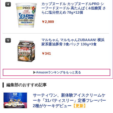
米 5kg
トリスウイスキー 4000ml サントリー 大
4
カップヌードル カップヌードルPRO シ
4
容量 4リットル
ーフードヌードル 高たんぱく&低糖質 さ
￥3,396
らに塩分控えめ 78g×12個
￥4,345
￥2,989
by Amazon 新潟県産 新潟のお米 無洗米
5
5kg
サントリー シングルモルト ウイスキー
5
マルちゃん マルちゃんZUBAAAN! 横浜
5
白州 Story of the Distillery 2026 化粧箱
家系醤油豚骨 3食パック 130g×3食
入 700ml
￥3,274
￥341
￥20,000
Amazonランキングをもっと見る
編集部のおすすめ記事
[山善] スチームオーブンレンジ 25L 一人
サーティワン、新体験アイスクリームケ
1
暮らし 二人暮らし フラットテーブル ス
ーキ「31パティスリー」定番フレーバー
チーム調理 自動メニュー19種搭載 角皿
2種がケーキデビュー
【更新】
付き ブラック MRK-F250TSV(B)