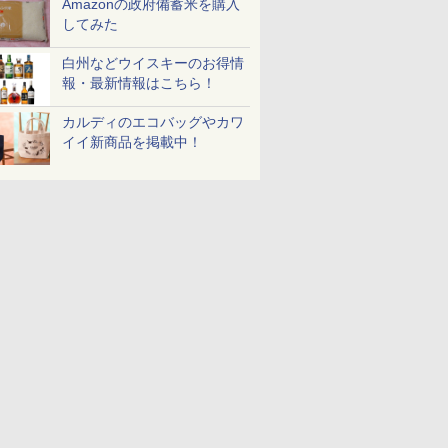
Amazonの政府備蓄米を購入
め
リル 高精
ロストブラック 熱風コ
プ] 日清食品 カップ麺
ル 発酵・トースト機能
プ麺 87g ×12個
ンジ 30L
き 温度調節
￥3,475
￥49,718
￥2,594
￥19,780
￥1,552
￥56,880
￥2,050
￥4,220
してみた
ピードセン
ンベクション 2段式 W
75g×12個
オートメニュー23種 オ
イマー機能
 スマホ連
スキャン［メーカー保
ーブン～250℃ レンジ
BLSOT-0
白州などウイスキーのお得情
E-
証1年／お手入れ簡単設
~1000W高出力 全国対
ク
計］
応 ヘルツフリー カップ
報・最新情報はこちら！
スチーム調理 予熱対応
自動脱臭 消音モード
カルディのエコバッグやカワ
【2年メーカー保証】
イイ新商品を掲載中！
ブラック CF-EA261-
BK