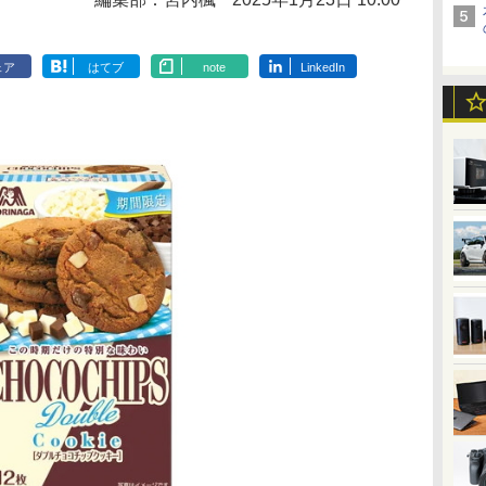
ェア
はてブ
note
LinkedIn