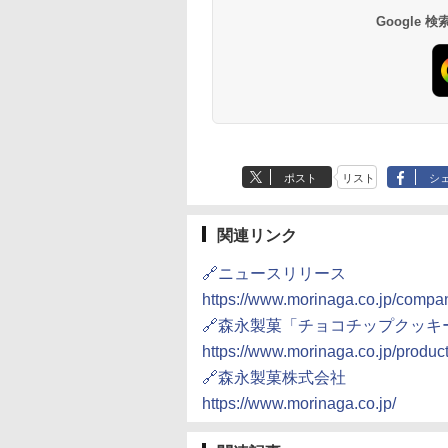
87g ×12個
30L
き 温度調節 トレー タ
テーブル スチーム調理
ミニカップ麺 小腹 
ワイト RE-SS26B-W
Google
552
,880
￥2,050
￥4,220
￥1,939
￥22,800
￥1,451
￥32,800
イマー機能付 横型
自動メニュー19種搭載
スタント アウトドア
BLSOT-011-B ブラッ
角皿付き ブラック
も ローリングストッ
ク
MRK-F250TSV(B)
大人買い おやつカン
ニー
ポスト
リスト
シ
関連リンク
🔗ニュースリリース
https://www.morinaga.co.jp/comp
🔗森永製菓「チョコチップクッキ
https://www.morinaga.co.jp/produ
🔗森永製菓株式会社
https://www.morinaga.co.jp/