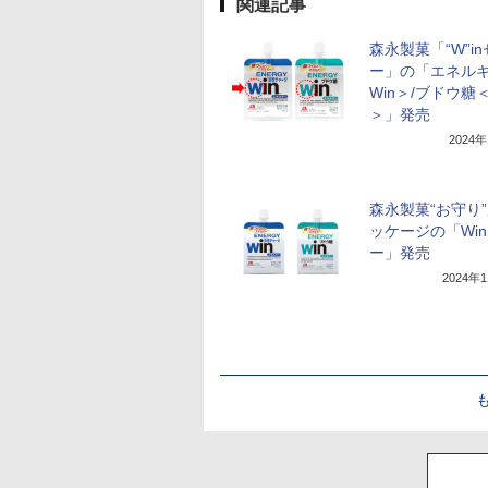
関連記事
森永製菓「“W”i
ー」の「エネル
Win＞/ブドウ糖＜
＞」発売
2024
森永製菓“お守り
ッケージの「Wi
ー」発売
2024年