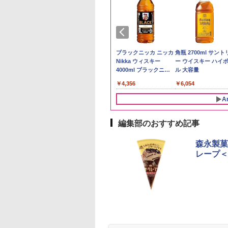
予約 令和8年産
トリー シングルモ
by Amazon 秋田県産
ジムビーム 4000ml サ
by Amazon 国産ブレ
ブラックニッカ ニッカ
野沢農産 無洗米 青
角瓶 2700ml サント
計お助け米】米
 ウイスキー 山崎
あきたこまち 無洗米
ントリー バーボン ウ
ンド米 精米 5kg
Nikka ウィスキー
るる コシヒカリ 5kg
ー ウイスキー ハイ
kg 令和8年産 秋田県
y of the Distillery
5kg 令和7年産 産地精
イスキー アメリカ合衆
4000ml ブラックニッ
野県産 令和7年産
ル 大容量
￥2,650
あきたこまち 厳選
6 化粧箱入 700ml
米
国 大容量 4リットル
カクリア ウヰスキー
780
,600
￥3,497
￥6,177
￥4,356
￥3,980
￥6,054
単一原料米100％ 白
【日本 アサヒ ウィスキ
5kg×2袋)
ー】 大容量 お得 4リッ
A
トル
編集部のおすすめ記事
10
10
1
1
2
2
森永製菓
レープ＜
麺職人 醤油 [丸大
D3000B-K(グラン
人気 カップ麺 12種類
アイリスオーヤマ スチ
チキンラーメン どんぶ
[山善] スチームオーブ
【公式】ブタメン と
シャープ 過熱水蒸気
油使用 豊かな旨味
ック) 石窯ドーム
詰め合わせ セット 12
ーム トースター オー
り 85g×12個 日清食品
ンレンジ 25L 一人暮ら
こつ味 35g×15個 | 
ーブンレンジ 26L 
ク] 日清食品 カッ
水蒸気オーブンレ
個アソート
ブントースター 2枚焼
インスタント カップ麺
し 二人暮らし フラット
用 夜食 カップラー
ベクション 2段調理 