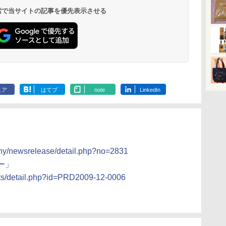
イン
存食 備蓄
らし スチーム調理 フラ
&低糖質 さらに塩分控
ブラック 250℃ 1段調
130g×3食
段調理 コンベクション
らに塩分控え
段 おまかせグ
 検索で当サイトの記事を優先表示させる
￥2,323
￥26,130
￥2,989
￥34,546
￥341
￥44,800
￥3,103
￥118,000
に
ットテーブル トースト
えめ 78g×12個
理 フラットテーブル
トースト機能
75g×12個
細・64眼ス
ク
機能 自動メニュー33種
電子レンジ 赤外線セン
サー 時短料理
パ
簡単お手入れ ブラック
サー ノンフライ調理
携 ブラック N
YRZ-WF150TV(B)
簡単お手入れ 小型 新
UBS10D-K
生活 一人暮らし 二人
暮らし ファミリー
ェア
はてブ
note
LinkedIn
any/newsrelease/detail.php?no=2831
ー」
cts/detail.php?id=PRD2009-12-0006