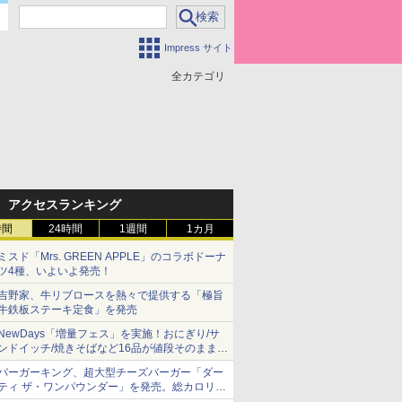
Impress サイト
全カテゴリ
アクセスランキング
時間
24時間
1週間
1カ月
ミスド「Mrs. GREEN APPLE」のコラボドーナ
ツ4種、いよいよ発売！
吉野家、牛リブロースを熱々で提供する「極旨
牛鉄板ステーキ定食」を発売
NewDays「増量フェス」を実施！おにぎり/サ
ンドイッチ/焼きそばなど16品が値段そのままで
ボリュームアップ
バーガーキング、超大型チーズバーガー「ダー
ティ ザ・ワンパウンダー」を発売。総カロリー
約1656kcal、総重量約527g！