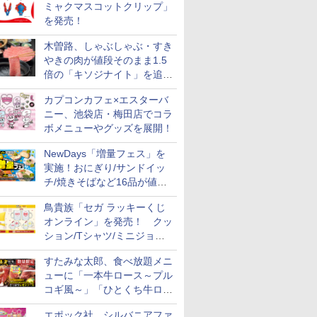
ミャクマスコットクリップ」
を発売！
木曽路、しゃぶしゃぶ・すき
やきの肉が値段そのまま1.5
倍の「キソジナイト」を追加
実施！水・日曜夜限定
カプコンカフェ×エスターバ
ニー、池袋店・梅田店でコラ
ボメニューやグッズを展開！
NewDays「増量フェス」を
実施！おにぎり/サンドイッ
チ/焼きそばなど16品が値段
そのままでボリュームアップ
鳥貴族「セガ ラッキーくじ
オンライン」を発売！ クッ
ション/Tシャツ/ミニジョッ
キ/ステッカーなど全7賞
すたみな太郎、食べ放題メニ
ューに「一本牛ロース～プル
コギ風～」「ひとくち牛ロー
7
7
8
8
9
9
10
10
スステーキ」をお盆限定で追
エポック社、シルバニアファ