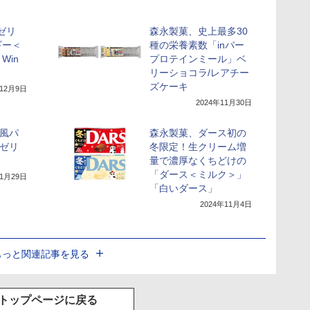
nゼリ
森永製菓、史上最多30
ギー＜
種の栄養素数「inバー
Win
プロテインミール」ベ
リーショコラ/レアチー
ズケーキ
年12月9日
2024年11月30日
”風パ
森永製菓、ダース初の
nゼリ
冬限定！生クリーム増
量で濃厚なくちどけの
「ダース＜ミルク＞」
11月29日
「白いダース」
2024年11月4日
もっと関連記事を見る
トップページに戻る