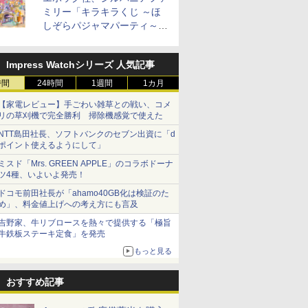
加
ミリー「キラキラくじ ～ほ
しぞらパジャマパーティ～」
を発売。人形/家具/建物など
Impress Watchシリーズ 人気記事
助 無洗米
フロム・
フクテイライス【白
甲州韮崎 オリジナル ブ
新潟県産コシヒカリ (5
ティーチャーズ ハイラ
新米予約 令和8年産
サントリー シングルモ
by Amaz
ジムビーム 4
産
モルトウイ
時間
米】北東北産 お米 米
レンド ウイスキー 4リ
24時間
1週間
㎏) 精米 令和7年産 お
ンドクリーム 4000ml
1カ月
【家計お助け米】米
ルト ウイスキー 山崎
あきたこま
ントリー 
アサヒ [
あきたこまち 令和7年
ットル 日本 大容量
米のたかさか
サントリー スコッチ ウ
10kg 令和8年産 秋田県
Story of the Distillery
5kg 令和
イスキー 
【家電レビュー】手ごわい雑草との戦い、コメ
]【中元 ギ
産 (5kg)
4000ml 4L
イスキー 4リットル 大
産 あきたこまち 厳選
2026 化粧箱入 700ml
米
国 大容量 
￥3,300
￥3,740
￥3,893
￥6,414
￥5,780
￥17,600
￥3,497
￥6,177
リの草刈機で完全勝利 掃除機感覚で使えた
ト 贈り物
容量
米 単一原料米100％ 白
米 (5kg×2袋)
NTT島田社長、ソフトバンクのセブン出資に「d
ポイント使えるようにして」
ミスド「Mrs. GREEN APPLE」のコラボドーナ
ツ4種、いよいよ発売！
7
7
8
8
9
9
10
10
ドコモ前田社長が「ahamo40GB化は検証のた
め」、料金値上げへの考え方にも言及
吉野家、牛リブロースを熱々で提供する「極旨
牛鉄板ステーキ定食」を発売
もっと見る
ル カップ
 オーブン
おすすめ記事
カップヌードル レギュ
日立 過熱水蒸気 オーブ
カップヌードル パクチ
コンフィー(COMFEE')
日清麺職人 醤油 [丸大
ER-D3000B-K(グラン
人気 カップ
アイリスオ
 しょうゆ
ム ビスト
ラー 日清食品 カップ麺
ンレンジ ヘルシーシェ
ー香るトムヤムクンヌ
スチームオーブンレン
豆醤油使用 豊かな旨味
ブラック) 石窯ドーム
詰め合わせ 
ーム トー
糖質 さ
 30L 2
78g×20個
フ 30L MRO-W1C K フ
ードル [世界三大スー
ジ 25L フラットテーブ
とコク] 日清食品 カッ
過熱水蒸気オーブンレ
個アソート
ブントース