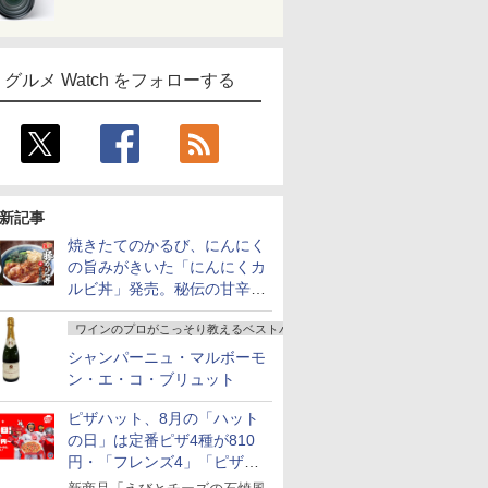
グルメ Watch をフォローする
新記事
焼きたてのかるび、にんにく
の旨みがきいた「にんにくカ
ルビ丼」発売。秘伝の甘辛だ
れを絡めた「豚カルビ丼」も
ワインのプロがこっそり教えるベストバイ
復活
シャンパーニュ・マルボーモ
ン・エ・コ・ブリュット
ピザハット、8月の「ハット
の日」は定番ピザ4種が810
円・「フレンズ4」「ピザハ
ット・ベスト4」値下げ