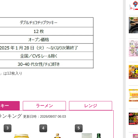
」は12枚入り
スキー
ラーメン
レンジ
筋ランキング
更新日時：2026/08/07 06:03
3
3
4
4
5
5
6
6