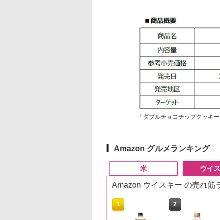
「ダブルチョコチップクッキー
Amazon グルメランキング
米
ウイ
Amazon ウイスキー の売れ
10
10
1
1
2
2