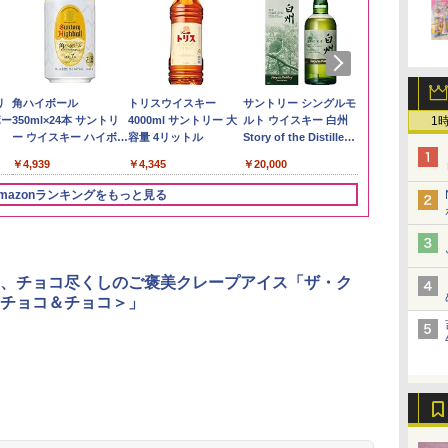
い流
リ
【在庫処分価格】もも
角ハイボール
by Amazon あきたこ
トリスウイスキー
by Amazon 新潟県産
サントリー シングルモ
新潟県産新之
【数量限定】
 長
ボー
たろう印 無洗米 5kg 業
350ml×24本 サントリ
まちブレンド 無洗米
4000ml サントリー 大
新潟のお米 無洗米 5kg
ルト ウイスキー 白州
5kg 令和7年
ザ・バレル 
1
務用 お米マイスターブ
ー ウイスキー ハイボー
5kg
容量 4リットル
Story of the Distillery
スキー500ml 
￥3,274
￥3,836
レンド
ル 缶
2026 化粧箱入 700ml
日本 500ml 
￥2,680
￥4,939
￥3,396
￥4,345
￥20,000
￥4,402
フト プレゼン
に】
mazonランキングをもっと見る
3
3
4
4
5
5
6
6
、チョコ尽くしのご褒美クレープアイス「ザ・ク
チョコ＆チョコ＞」
ん
 オ
国分 tabete だし麺 千
[山善] スチームオーブ
カップヌードル カップ
TOSHIBA(東芝) スチ
マルちゃん マルちゃん
シャープ ウォーターオ
カップヌード
パナソニック
業務
コン
葉県産はまぐりだし 塩
ンレンジ 省エネ 高効率
ヌードルPRO シーフー
ームオーブンレンジ 石
ZUBAAAN! 横浜家系
ーブン ヘルシオ AX-
ヌードルPRO
レンジ スチー
メン
ホ
らーめん 108g×10袋 保
15L 一人暮らし 二人暮
ドヌードル 高たんぱく
窯ドーム ER-D80A(K)
醤油豚骨 3食パック
XJ1-B ブラック 30L 2
高たんぱく&低
ロ 最高峰モデル