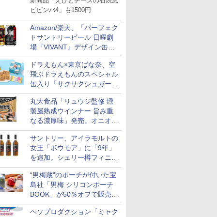
新商品「えびとチーズの石焼風
ビビンバ4」も1500円
Amazon/楽天、「パーフェク
トサントリービール 日曜劇
場『VIVANT』デザイン缶」
販売開始
ドラえもん×東京ばな奈、空
飛ぶドラえもんのスペシャル
缶入り「サクサクシュガーバ
ター」を発売
丸大食品「リュウジ監修 燻
製屋熟成ウインナー 旨み重
なる濃厚味」発売。オニオン
やガーリックの食べ応え
サントリー、アイラモルトの
女王「ボウモア」に「9年」
を追加。シェリー樽フィニッ
シュの12/15/18年も通年販売
“男梅蔵”のポーチが付いた宝
に
島社「男梅 シリコンポーチ
BOOK」が50％オフで販売
中！
ヘソプロダクション「ミャク