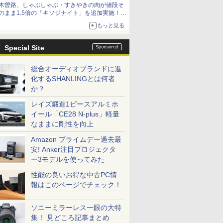
木曽路、しゃぶしゃぶ・すきやきの肉が値段そ
のまま1.5倍の「キソジナイト」を追加実施！
水・日曜夜限定
もっと見る
Special Site
総合オーディオブランドに進
化するSHANLINGとは何者
か？
レイズ鍛造1ピースアルミホ
イール「CE28 N-plus」軽量
なままに剛性を向上
Amazon プライムデー過去最
安! Anker注目プロジェクタ
ー3モデルを使ってみた
性能の良いお得な中古PC情
報はこのページでチェック！
ソニーミラーレス一眼の大特
集！ 見どころ記事まとめ