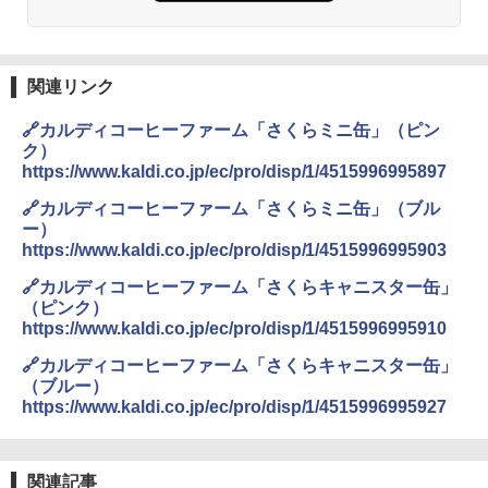
パニー
し らくチン!（絶対湿度）センサー ノン
フライ調理 トースト スチームあたため
￥1,451
ワイドフラット庫内 簡単お手入れ
関連リンク
￥29,480
カップヌードル カップヌードルPRO シ
3
🔗カルディコーヒーファーム「さくらミニ缶」（ピン
ーフードヌードル 高たんぱく&低糖質 さ
ク）
らに塩分控えめ 78g×12個
https://www.kaldi.co.jp/ec/pro/disp/1/4515996995897
[山善] スチームオーブンレンジ 省エネ
3
高効率 15L 一人暮らし 二人暮らし スチ
￥3,248
🔗カルディコーヒーファーム「さくらミニ缶」（ブル
ーム調理 フラットテーブル トースト機
能 自動メニュー33種 簡単お手入れ ブラ
ー）
ック YRZ-WF150TV(B)
https://www.kaldi.co.jp/ec/pro/disp/1/4515996995903
国分 tabete だし麺 千葉県産はまぐりだ
4
￥26,130
🔗カルディコーヒーファーム「さくらキャニスター缶」
し 塩らーめん 108g×10袋 保存食 備蓄
（ピンク）
https://www.kaldi.co.jp/ec/pro/disp/1/4515996995910
￥2,323
TOSHIBA(東芝) スチームオーブンレン
🔗カルディコーヒーファーム「さくらキャニスター缶」
4
ジ 石窯ドーム ER-D80A(K) ブラック 25
（ブルー）
0℃ 1段調理 フラットテーブル 電子レン
https://www.kaldi.co.jp/ec/pro/disp/1/4515996995927
ジ 赤外線センサー ノンフライ調理 簡単
カップヌードル レギュラー 日清食品 カ
5
お手入れ 小型 新生活 一人暮らし 二人暮
ップ麺 78g×20個
らし ファミリー
関連記事
￥3,475