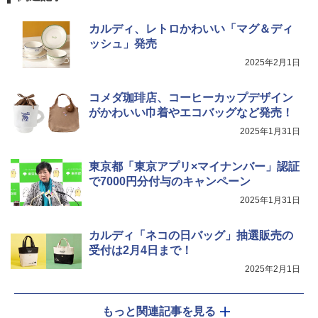
￥34,546
カルディ、レトロかわいい「マグ＆ディ
ッシュ」発売
シャープ ウォーターオーブン ヘルシオ
5
2025年2月1日
AX-XJ1-B ブラック 30L 2段調理 コンベ
クション トースト機能
コメダ珈琲店、コーヒーカップデザイン
￥44,800
がかわいい巾着やエコバッグなど発売！
2025年1月31日
東京都「東京アプリ×マイナンバー」認証
で7000円分付与のキャンペーン
2025年1月31日
カルディ「ネコの日バッグ」抽選販売の
受付は2月4日まで！
2025年2月1日
もっと関連記事を見る