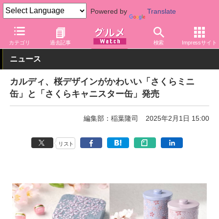
Powered by
Translate
グルメ Watch
店舗
バラエティ
カルディ
カテゴリ
過去記事
検索
Impressサイト
ニュース
カルディ、桜デザインがかわいい「さくらミニ
缶」と「さくらキャニスター缶」発売
編集部：稲葉隆司
2025年2月1日 15:00
リスト