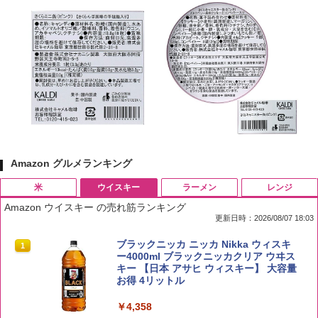
Amazon グルメランキング
米
ウイスキー
ラーメン
レンジ
Amazon ウイスキー の売れ筋ランキング
更新日時：2026/08/07 18:03
by Amazon 国産ブレンド米 精米 5kg
ブラックニッカ ニッカ Nikka ウィスキ
1
1
ー4000ml ブラックニッカクリア ウヰス
キー 【日本 アサヒ ウィスキー】 大容量
￥2,650
お得 4リットル
￥4,358