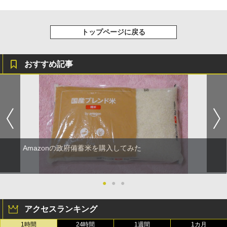
トップページに戻る
おすすめ記事
Amazonの政府備蓄米を購入してみた
●
●
●
アクセスランキング
1時間
24時間
1週間
1カ月