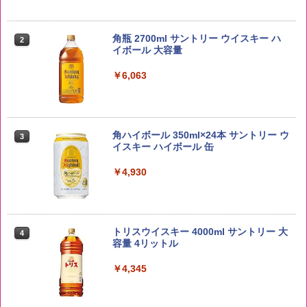
野沢農産 無洗米 青い流るる コシヒカリ
2
5kg 長野県産 令和7年産
角瓶 2700ml サントリー ウイスキー ハ
2
イボール 大容量
￥3,980
￥6,063
【在庫処分価格】ももたろう印 無洗米 5
3
kg 業務用 お米マイスターブレンド
角ハイボール 350ml×24本 サントリー ウ
3
イスキー ハイボール 缶
￥2,680
￥4,930
by Amazon あきたこまちブレンド 無洗
4
米 5kg
トリスウイスキー 4000ml サントリー 大
4
容量 4リットル
￥3,396
￥4,345