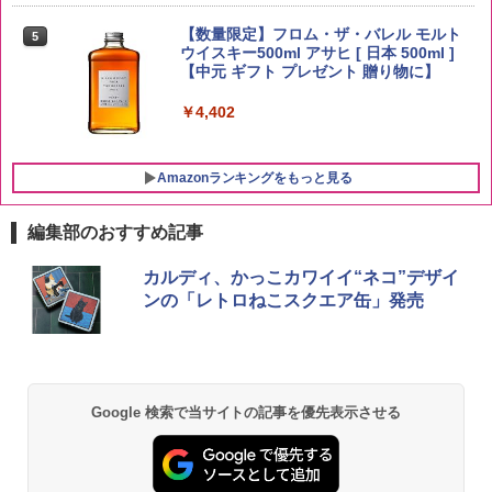
by Amazon 新潟県産 新潟のお米 無洗米
5
5kg
【数量限定】フロム・ザ・バレル モルト
5
ウイスキー500ml アサヒ [ 日本 500ml ]
【中元 ギフト プレゼント 贈り物に】
￥3,274
￥4,402
Amazonランキングをもっと見る
編集部のおすすめ記事
チキンラーメン どんぶり 85g×12個 日清
[山善] スチームオーブンレンジ 25L 一人
カルディ、かっこカワイイ“ネコ”デザイ
1
1
食品 インスタント カップ麺
暮らし 二人暮らし フラットテーブル ス
ンの「レトロねこスクエア缶」発売
チーム調理 自動メニュー19種搭載 角皿
付き ブラック MRK-F250TSV(B)
￥1,939
￥22,800
Google 検索で当サイトの記事を優先表示させる
【公式】ブタメン とんこつ味 35g×15個
2
| 業務用 夜食 カップラーメン ミニカップ
シャープ 過熱水蒸気 オーブンレンジ 23
麺 小腹 インスタント アウトドアにも ロ
2
L 1段調理 ブラック RE-WF232-B シンプ
ーリングストック 大人買い おやつカン
ル操作 コンパクト 一人暮らし 二人暮ら