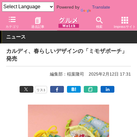
Powered by
Translate
グルメ Watch
店舗
バラエティ
カルディ
カテゴリ
過去記事
検索
Impressサイト
ニュース
カルディ、春らしいデザインの「ミモザポーチ」
発売
編集部：稲葉隆司
2025年2月12日 17:31
リスト