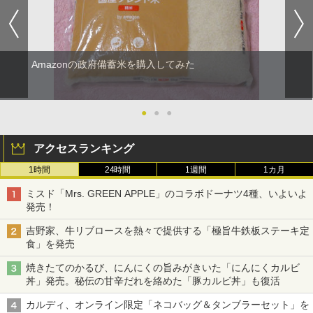
Amazonの政府備蓄米を購入してみた
●
●
●
アクセスランキング
1時間
24時間
1週間
1カ月
ミスド「Mrs. GREEN APPLE」のコラボドーナツ4種、いよいよ
発売！
吉野家、牛リブロースを熱々で提供する「極旨牛鉄板ステーキ定
食」を発売
焼きたてのかるび、にんにくの旨みがきいた「にんにくカルビ
丼」発売。秘伝の甘辛だれを絡めた「豚カルビ丼」も復活
カルディ、オンライン限定「ネコバッグ＆タンブラーセット」を