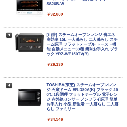
SS26B-W
￥3,980
パニー
￥6,054
￥32,800
￥1,451
by Amazon あきたこまちブレンド 無洗
3
米 5kg
角ハイボール 350ml×24本 サントリー ウ
[山善] スチームオーブンレンジ 省エネ
3
カップヌードル レギュラー 日清食品 カ
3
3
イスキー ハイボール 缶
高効率 15L 一人暮らし 二人暮らし スチ
ップ麺 78g×20個
￥3,396
ーム調理 フラットテーブル トースト機
能 自動メニュー33種 簡単お手入れ ブラ
￥4,939
￥3,475
ック YRZ-WF150TV(B)
￥26,130
by Amazon 新潟県産 新潟のお米 無洗米
4
5kg
トリスウイスキー 4000ml サントリー 大
4
カップヌードル カップヌードルPRO シ
4
容量 4リットル
ーフードヌードル 高たんぱく&低糖質 さ
￥3,274
TOSHIBA(東芝) スチームオーブンレン
らに塩分控えめ 78g×12個
4
￥4,345
ジ 石窯ドーム ER-D80A(K) ブラック 25
0℃ 1段調理 フラットテーブル 電子レン
￥3,248
ジ 赤外線センサー ノンフライ調理 簡単
お手入れ 小型 新生活 一人暮らし 二人暮
【在庫処分価格】ももたろう印 無洗米 5
らし ファミリー
5
kg 業務用 お米マイスターブレンド
サントリー シングルモルト ウイスキー
5
国分 tabete だし麺 千葉県産はまぐりだ
5
白州 Story of the Distillery 2026 化粧箱
￥34,546
し 塩らーめん 108g×10袋 保存食 備蓄
入 700ml
￥2,680