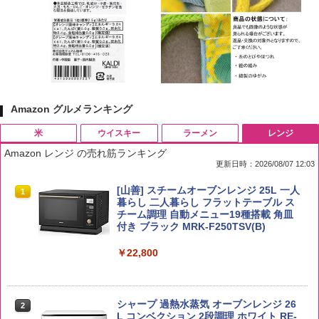
Amazon グルメランキング
米
ウイスキー
ラーメン
レンジ
Amazon レンジ の売れ筋ランキング
更新日時：2026/08/07 12:03
by Amazon 国産ブレンド米 精米 5kg
ブラックニッカ ニッカ Nikka ウィスキ
チキンラーメン どんぶり 85g×12個 日清
[山善] スチームオーブンレンジ 25L 一人
1
1
1
1
ー4000ml ブラックニッカクリア ウヰス
食品 インスタント カップ麺
暮らし 二人暮らし フラットテーブル ス
キー 【日本 アサヒ ウィスキー】 大容量
チーム調理 自動メニュー19種搭載 角皿
￥2,650
お得 4リットル
付き ブラック MRK-F250TSV(B)
￥1,939
￥4,356
￥22,800
【公式】ブタメン とんこつ味 35g×15個
2
野沢農産 無洗米 青い流るる コシヒカリ
2
| 業務用 夜食 カップラーメン ミニカップ
5kg 長野県産 令和7年産
角瓶 2700ml サントリー ウイスキー ハ
シャープ 過熱水蒸気 オーブンレンジ 26
麺 小腹 インスタント アウトドアにも ロ
2
2
イボール 大容量
L コンベクション 2段調理 ホワイト RE-
ーリングストック 大人買い おやつカン