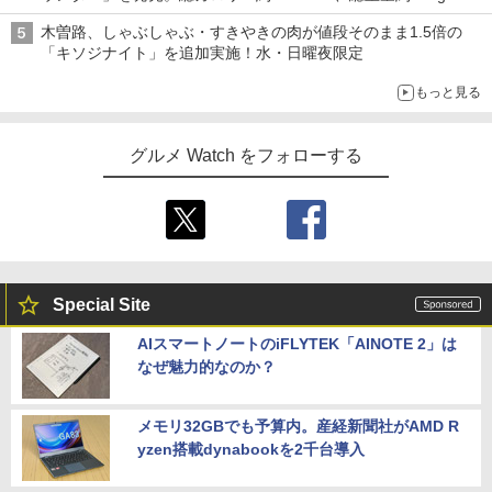
木曽路、しゃぶしゃぶ・すきやきの肉が値段そのまま1.5倍の
「キソジナイト」を追加実施！水・日曜夜限定
もっと見る
グルメ Watch をフォローする
Special Site
AIスマートノートのiFLYTEK「AINOTE 2」は
なぜ魅力的なのか？
メモリ32GBでも予算内。産経新聞社がAMD R
yzen搭載dynabookを2千台導入