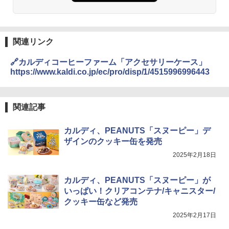
2
レンジ 25L 一人暮らし 二人暮らし フラ
ットテーブル スチーム調理 自動メニュ
ー19種搭載 角皿付き ブラック MRK-F25
0TSV(B) + 炊飯器 一人暮らし 5.5合 3種
関連リンク
類炊き分け機能 マイコン式 低温調理 無
洗米モード 保温 予約機能 ブラック AMR
C-10M(B)
🔗カルディコーヒーファーム「アクセサリーケース」
https://www.kaldi.co.jp/ec/pro/disp/1/4515996996443
￥26,470
関連記事
[山善] スチームオーブンレンジ 省エネ
3
高効率 15L 一人暮らし 二人暮らし スチ
カルディ、PEANUTS「スヌーピー」デ
ーム調理 フラットテーブル トースト機
ザインのクッキー缶を発売
能 自動メニュー33種 簡単お手入れ ブラ
ック YRZ-WF150TV(B)
2025年2月18日
￥26,130
カルディ、PEANUTS「スヌーピー」が
いっぱい！クリアコンテナ/キャニスター/
クッキー缶など発売
TOSHIBA(東芝) スチームオーブンレン
4
ジ 石窯ドーム ER-D80A(K) ブラック 25
2025年2月17日
0℃ 1段調理 フラットテーブル 電子レン