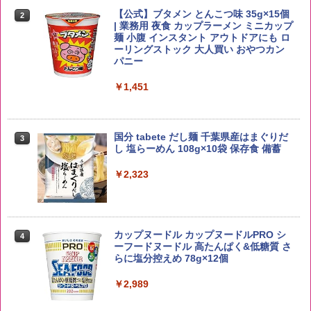
【公式】ブタメン とんこつ味 35g×15個
2
野沢農産 無洗米 青い流るる コシヒカリ
2
| 業務用 夜食 カップラーメン ミニカップ
5kg 長野県産 令和7年産
角瓶 2700ml サントリー ウイスキー ハ
麺 小腹 インスタント アウトドアにも ロ
2
イボール 大容量
ーリングストック 大人買い おやつカン
￥3,980
パニー
￥6,054
￥1,451
【在庫処分価格】ももたろう印 無洗米 5
3
kg 業務用 お米マイスターブレンド
角ハイボール 350ml×24本 サントリー ウ
3
国分 tabete だし麺 千葉県産はまぐりだ
3
イスキー ハイボール 缶
し 塩らーめん 108g×10袋 保存食 備蓄
￥2,680
￥4,939
￥2,323
by Amazon あきたこまちブレンド 無洗
4
米 5kg
トリスウイスキー 4000ml サントリー 大
4
カップヌードル カップヌードルPRO シ
4
容量 4リットル
ーフードヌードル 高たんぱく&低糖質 さ
￥3,396
らに塩分控えめ 78g×12個
￥4,345
￥2,989