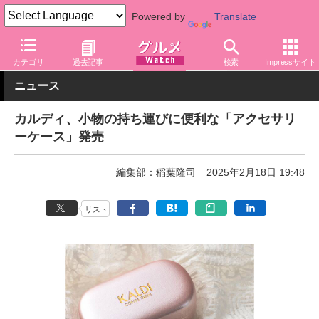
Powered by
Translate
グルメ Watch
店舗
バラエティ
カルディ
カテゴリ
過去記事
検索
Impressサイト
ニュース
カルディ、小物の持ち運びに便利な「アクセサリ
ーケース」発売
編集部：稲葉隆司
2025年2月18日 19:48
リスト