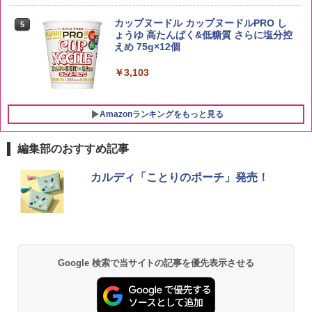
by Amazon 新潟県産 新潟のお米 無洗米
5
5kg
サントリー シングルモルト ウイスキー
5
カップヌードル カップヌードルPRO し
5
白州 Story of the Distillery 2026 化粧箱
ょうゆ 高たんぱく&低糖質 さらに塩分控
入 700ml
￥3,274
えめ 75g×12個
￥20,000
￥3,103
Amazonランキングをもっと見る
編集部のおすすめ記事
シャープ 過熱水蒸気 オーブンレンジ 23
カルディ「ことりのポーチ」発売！
1
L 1段調理 ホワイト RE-WF232-W シン
プル操作 コンパクト 一人暮らし 二人暮
らし らくチン!（絶対湿度）センサー ノ
ンフライ調理 トースト スチームあたた
め ワイドフラット庫内 簡単お手入れ
￥29,192
Google 検索で当サイトの記事を優先表示させる
【セット買い】[山善] スチームオーブン