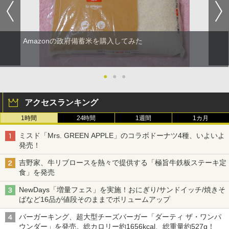
Amazonの政府備蓄米を購入してみた
●
●
●
アクセスランキング
1時間
24時間
1週間
1カ月
ミスド「Mrs. GREEN APPLE」のコラボドーナツ4種、いよいよ
発売！
吉野家、牛リブロースを熱々で提供する「極旨牛鉄板ステーキ定
食」を発売
NewDays「増量フェス」を実施！おにぎり/サンドイッチ/焼きそ
ばなど16品が値段そのままでボリュームアップ
バーガーキング、超大型チーズバーガー「ダーティ ザ・ワンパ
ウンダー」を発売。総カロリー約1656kcal、総重量約527g！