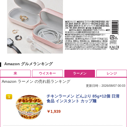
Amazon グルメランキング
米
ウイスキー
ラーメン
レンジ
Amazon ラーメン の売れ筋ランキング
更新日時：2026/08/07 00:03
by Amazon 国産ブレンド米 精米 5kg
ブラックニッカ ニッカ Nikka ウィスキ
チキンラーメン どんぶり 85g×12個 日清
1
1
1
ー4000ml ブラックニッカクリア ウヰス
食品 インスタント カップ麺
キー 【日本 アサヒ ウィスキー】 大容量
￥2,650
お得 4リットル
￥1,939
￥4,356