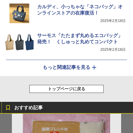
ジ 赤外線センサー ノンフライ調理 簡単
カルディ、小っちゃな「ネコバッグ」オ
お手入れ 小型 新生活 一人暮らし 二人暮
らし ファミリー
ンラインストアの在庫復活！
2025年2月18日
￥34,546
サーモス「たたまず丸めるエコバッグ」
発売！ くしゅっと丸めてコンパクト
シャープ ウォーターオーブン ヘルシオ
5
AX-XJ1-B ブラック 30L 2段調理 コンベ
2025年2月18日
クション トースト機能
￥44,800
もっと関連記事を見る
トップページに戻る
おすすめ記事