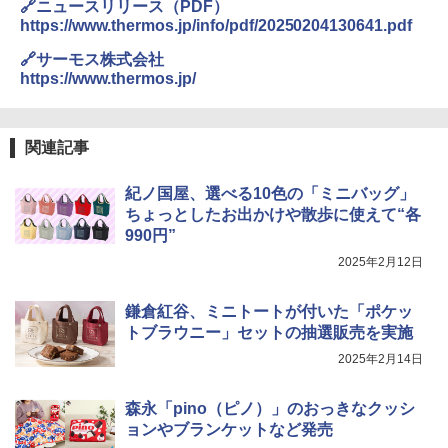
🔗ニュースリリース（PDF）
https://www.thermos.jp/info/pdf/20250204130641.pdf
🔗サーモス株式会社
https://www.thermos.jp/
関連記事
紀ノ国屋、選べる10色の「ミニバッグ」
ちょっとしたお出かけや散歩に使えて“各
990円”
2025年2月12日
鎌倉紅谷、ミニトートが付いた「ポケッ
トブラウニー」セットの抽選販売を実施
2025年2月14日
森永「pino（ピノ）」のおっきなクッシ
ョンやブランケットなど発売