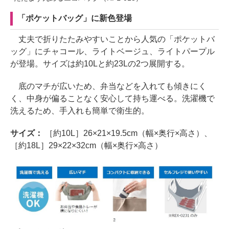
「ポケットバッグ」に新色登場
丈夫で折りたたみやすいことから人気の「ポケットバ
ッグ」にチャコール、ライトベージュ、ライトパープル
が登場。サイズは約10Lと約23Lの2つ展開する。
底のマチが広いため、弁当などを入れても傾きにく
く、中身が偏ることなく安心して持ち運べる。洗濯機で
洗えるため、手入れも簡単で衛生的。
サイズ：
［約10L］26×21×19.5cm（幅×奥行×高さ）、
［約18L］29×22×32cm（幅×奥行×高さ）