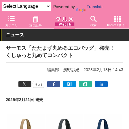
Powered by
Translate
グルメ Watch
関連商品
グッズ
バッグ・ポーチ
カテゴリ
過去記事
検索
Impressサイト
ニュース
サーモス「たたまず丸めるエコバッグ」発売！
くしゅっと丸めてコンパクト
編集部：濱野紗妃
2025年2月18日 14:43
リスト
2025年2月21日 発売