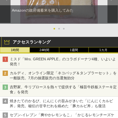
Amazonの政府備蓄米を購入してみた
●
●
●
アクセスランキング
1時間
24時間
1週間
1カ月
ミスド「Mrs. GREEN APPLE」のコラボドーナツ4種、いよいよ
発売！
カルディ、オンライン限定「ネコバッグ＆タンブラーセット」を
一般販売。7月の抽選販売の当選無効分
吉野家、牛リブロースを熱々で提供する「極旨牛鉄板ステーキ定
食」を発売
焼きたてのかるび、にんにくの旨みがきいた「にんにくカルビ
丼」発売。秘伝の甘辛だれを絡めた「豚カルビ丼」も復活
セブン-イレブン「爽やかレモンもこ」「かじるレモンチーズケ