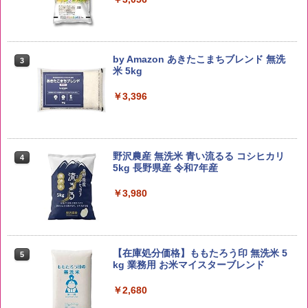
by Amazon あきたこまちブレンド 無洗
3
米 5kg
￥3,396
野沢農産 無洗米 青い流るる コシヒカリ
4
5kg 長野県産 令和7年産
￥3,980
【在庫処分価格】ももたろう印 無洗米 5
5
kg 業務用 お米マイスターブレンド
￥2,680