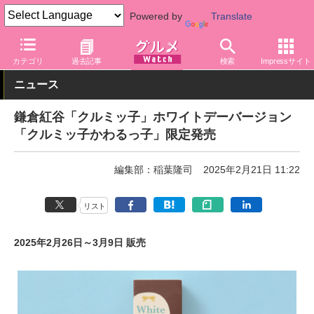
Powered by
Translate
グルメ Watch
サービス
お土産
カテゴリ
過去記事
検索
Impressサイト
ニュース
鎌倉紅谷「クルミッ子」ホワイトデーバージョン
「クルミッ子かわるっ子」限定発売
編集部：稲葉隆司
2025年2月21日 11:22
リスト
2025年2月26日～3月9日 販売