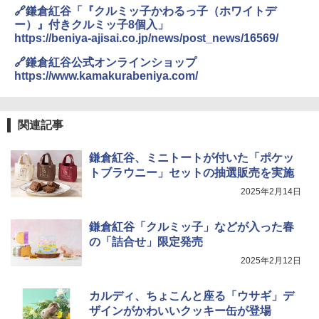
容量 4リットル
ーフードヌードル 高たんぱく&低糖質 さ
🔗鎌倉紅谷「『クルミッ子かわるっ子（ホワイトデ
らに塩分控えめ 78g×12個
ー）』付きクルミッ子8個入」
[山善] スチームオーブンレンジ 省エネ
￥4,274
3
https://beniya-ajisai.co.jp/news/post_news/16569/
高効率 15L 一人暮らし 二人暮らし スチ
￥3,248
ーム調理 フラットテーブル トースト機
🔗鎌倉紅谷公式オンラインショップ
能 自動メニュー33種 簡単お手入れ ブラ
https://www.kamakurabeniya.com/
ック YRZ-WF150TV(B)
角ハイボール 350ml×24本 サントリー ウ
4
カップヌードル レギュラー 日清食品 カ
4
イスキー ハイボール 缶
￥26,130
ップ麺 78g×20個
関連記事
￥4,930
￥3,475
鎌倉紅谷、ミニトートが付いた「ポケッ
TOSHIBA(東芝) スチームオーブンレン
4
ジ 石窯ドーム ER-D80A(K) ブラック 25
トブラウニー」セットの抽選販売を実施
0℃ 1段調理 フラットテーブル 電子レン
2025年2月14日
ジ 赤外線センサー ノンフライ調理 簡単
サントリー シングルモルト ウイスキー
5
マルちゃん マルちゃんZUBAAAN! 横浜
5
お手入れ 小型 新生活 一人暮らし 二人暮
白州 Story of the Distillery 2026 化粧箱
家系醤油豚骨 3食パック 130g×3食
らし ファミリー
入 700ml
鎌倉紅谷「クルミッ子」などが入った春
￥467
の「詰合せ」限定発売
￥34,546
￥19,860
2025年2月12日
カルディ、ちょこんと座る「ウサギ」デ
シャープ ウォーターオーブン ヘルシオ
5
AX-XJ1-B ブラック 30L 2段調理 コンベ
ザインがかわいいクッキー缶が登場