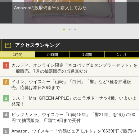
Amazonの政府備蓄米を購入してみた
●
●
●
アクセスランキング
1時間
24時間
1週間
1カ月
カルディ、オンライン限定「ネコバッグ＆タンブラーセット」を
一般販売。7月の抽選販売の当選無効分
イオン、ウイスキー「山崎」「白州」「響」など7種を抽選販
売。応募は本日20時まで
ミスド「Mrs. GREEN APPLE」のコラボドーナツ4種、いよいよ
発売！
ビックカメラ、ウイスキー「山崎18年」「響21年」を“6万7100
円”で抽選販売。店頭で9日まで受付
Amazon、ウイスキー「竹鶴ピュアモルト」を“6639円”で販売中