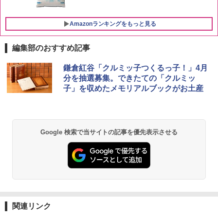
Amazonランキングをもっと見る
編集部のおすすめ記事
ブラックニッカ ニッカ Nikka ウィスキ
チキンラーメン どんぶり 85g×12個 日清
[山善] スチームオーブンレンジ 25L 一人
鎌倉紅谷「クルミッ子つくるっ子！」4月
1
1
1
ー4000ml ブラックニッカクリア ウヰス
食品 インスタント カップ麺
暮らし 二人暮らし フラットテーブル ス
分を抽選募集。できたての「クルミッ
キー 【日本 アサヒ ウィスキー】 大容量
チーム調理 自動メニュー19種搭載 角皿
子」を収めたメモリアルブックがお土産
お得 4リットル
付き ブラック MRK-F250TSV(B)
￥1,939
￥4,358
￥22,800
【公式】ブタメン とんこつ味 35g×15個
2
Google 検索で当サイトの記事を優先表示させる
| 業務用 夜食 カップラーメン ミニカップ
角瓶 2700ml サントリー ウイスキー ハ
シャープ 過熱水蒸気 オーブンレンジ 23
麺 小腹 インスタント アウトドアにも ロ
2
2
イボール 大容量
L 1段調理 ブラック RE-WF232-B シンプ
ーリングストック 大人買い おやつカン
ル操作 コンパクト 一人暮らし 二人暮ら
パニー
し らくチン!（絶対湿度）センサー ノン
￥6,063
フライ調理 トースト スチームあたため
￥1,288
ワイドフラット庫内 簡単お手入れ
￥29,478
関連リンク
トリスウイスキー 4000ml サントリー 大
3
カップヌードル カップヌードルPRO シ
3