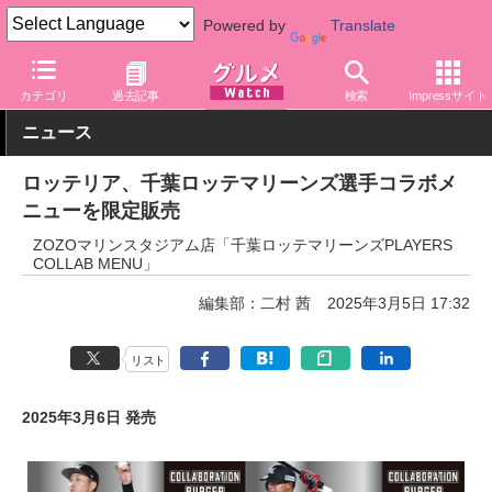
Powered by
Translate
グルメ Watch
店舗
ファストフード
ロッテリア
カテゴリ
過去記事
検索
Impressサイト
ニュース
ロッテリア、千葉ロッテマリーンズ選手コラボメ
ニューを限定販売
ZOZOマリンスタジアム店「千葉ロッテマリーンズPLAYERS
COLLAB MENU」
編集部：二村 茜
2025年3月5日 17:32
リスト
2025年3月6日 発売