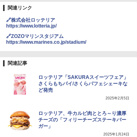
ベクション 250℃ 連続加熱 簡単お手入
関連リンク
れ ホワイトバックライト液晶 らくチ
ン！（絶対湿度）センサー 時短料理 フ
国分 tabete だし麺 千葉県産はまぐりだ
3
ァミリー 大型レンジ 大容量
🔗株式会社ロッテリア
し 塩らーめん 108g×10袋 保存食 備蓄
https://www.lotteria.jp/
￥44,367
￥2,323
🔗ZOZOマリンスタジアム
https://www.marines.co.jp/stadium/
[山善] スチームオーブンレンジ 省エネ
3
高効率 15L 一人暮らし 二人暮らし スチ
カップヌードル カップヌードルPRO シ
4
ーム調理 フラットテーブル トースト機
関連記事
ーフードヌードル 高たんぱく&低糖質 さ
能 自動メニュー33種 簡単お手入れ グレ
らに塩分控えめ 78g×12個
ー YRZ-WF150TV(H)
ロッテリア「SAKURAスイーツフェア」
￥3,248
さくらもちパイ/さくらパフェシェーキな
￥26,800
ど発売
2025年2月5日
カップヌードル カップヌードルPRO し
5
TOSHIBA(東芝) スチームオーブンレン
4
ょうゆ 高たんぱく&低糖質 さらに塩分控
ジ 石窯ドーム ER-D80A(K) ブラック 25
ロッテリア、牛カルビ肉ととろ～り濃厚
えめ 75g×12個
0℃ 1段調理 フラットテーブル 電子レン
チーズの「フィリーチーズステーキバー
ジ 赤外線センサー ノンフライ調理 簡単
￥2,885
ガー」
お手入れ 小型 新生活 一人暮らし 二人暮
らし ファミリー
2025年1月24日