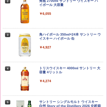
5kg 長野県産 令和7年産
角瓶 2700ml サントリー ウイスキー ハ
2
イボール 大容量
￥3,980
￥6,055
【在庫処分価格】ももたろう印 無洗米 5
3
kg 業務用 お米マイスターブレンド
角ハイボール 350ml×24本 サントリー ウ
3
イスキー ハイボール 缶
￥2,680
￥4,927
新潟ケンベイ【精米】新潟県産にじのき
4
らめき 5kg 令和7年産
トリスウイスキー 4000ml サントリー 大
4
容量 4リットル
￥5,809
￥4,274
by Amazon あきたこまちブレンド 無洗
5
米 5kg
サントリー シングルモルト ウイスキー
5
白州 Story of the Distillery 2026 化粧箱