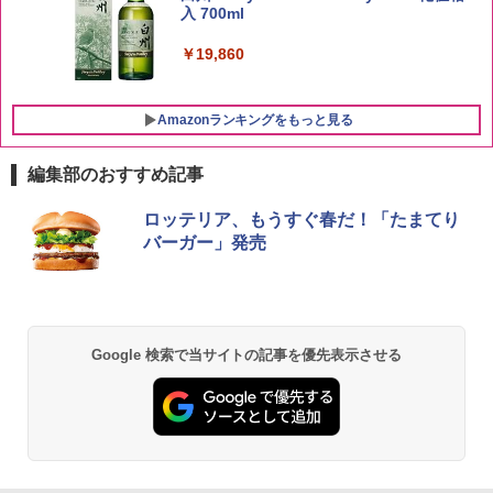
入 700ml
￥3,396
￥19,860
Amazonランキングをもっと見る
編集部のおすすめ記事
チキンラーメン どんぶり 85g×12個 日清
【セット買い】[山善] スチームオーブン
ロッテリア、もうすぐ春だ！「たまてり
1
1
食品 インスタント カップ麺
レンジ 25L 一人暮らし 二人暮らし フラ
バーガー」発売
ットテーブル スチーム調理 自動メニュ
ー19種搭載 角皿付き ブラック MRK-F25
￥1,939
0TSV(B) + 炊飯器 一人暮らし 5.5合 3種
類炊き分け機能 マイコン式 低温調理 無
洗米モード 保温 予約機能 ブラック AMR
C-10M(B)
Google 検索で当サイトの記事を優先表示させる
【公式】ブタメン とんこつ味 35g×15個
2
| 業務用 夜食 カップラーメン ミニカップ
￥30,280
麺 小腹 インスタント アウトドアにも ロ
ーリングストック 大人買い おやつカン
パニー
シャープ 過熱水蒸気 オーブンレンジ RE
2
￥1,288
-SS10Z-W ホワイト 30L 2段 調理 コン