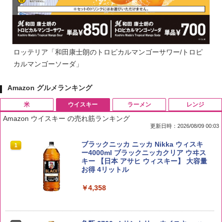
ロッテリア「和田康士朗のトロピカルマンゴーサワー/トロピ
カルマンゴーソーダ」
Amazon グルメランキング
米
ウイスキー
ラーメン
レンジ
Amazon ウイスキー の売れ筋ランキング
更新日時：2026/08/09 00:03
by Amazon 国産ブレンド米 精米 5kg
ブラックニッカ ニッカ Nikka ウィスキ
1
1
ー4000ml ブラックニッカクリア ウヰス
キー 【日本 アサヒ ウィスキー】 大容量
￥2,650
お得 4リットル
￥4,358
野沢農産 無洗米 青い流るる コシヒカリ
2