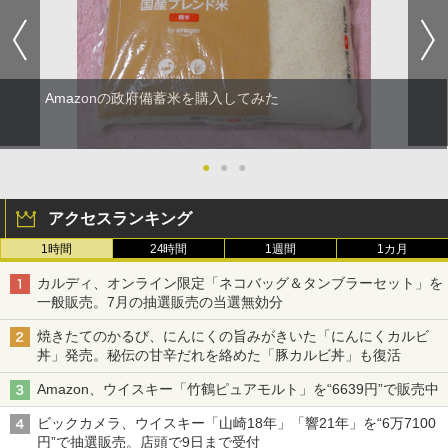
Amazonの政府備蓄米を購入してみた
●
●
●
アクセスランキング
1時間
24時間
1週間
1カ月
カルディ、オンライン限定「ネコバッグ＆タンブラーセット」を
一般販売。7月の抽選販売の当選無効分
焼きたてのかるび、にんにくの旨みがきいた「にんにくカルビ
丼」発売。秘伝の甘辛だれを絡めた「豚カルビ丼」も復活
Amazon、ウイスキー「竹鶴ピュアモルト」を“6639円”で販売中
ビックカメラ、ウイスキー「山崎18年」「響21年」を“6万7100
円”で抽選販売。店頭で9日まで受付