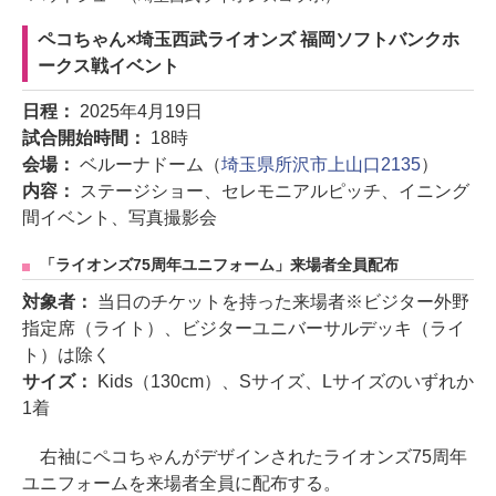
ペコちゃん×埼玉西武ライオンズ 福岡ソフトバンクホ
ークス戦イベント
日程：
2025年4月19日
試合開始時間：
18時
会場：
ベルーナドーム（
埼玉県所沢市上山口2135
）
内容：
ステージショー、セレモニアルピッチ、イニング
間イベント、写真撮影会
「ライオンズ75周年ユニフォーム」来場者全員配布
対象者：
当日のチケットを持った来場者※ビジター外野
指定席（ライト）、ビジターユニバーサルデッキ（ライ
ト）は除く
サイズ：
Kids（130cm）、Sサイズ、Lサイズのいずれか
1着
右袖にペコちゃんがデザインされたライオンズ75周年
ユニフォームを来場者全員に配布する。