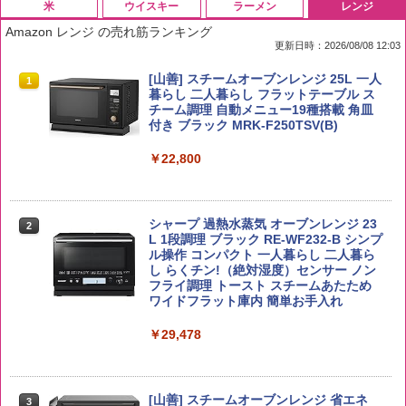
米
ウイスキー
ラーメン
レンジ
Amazon レンジ の売れ筋ランキング
更新日時：2026/08/08 12:03
by Amazon 国産ブレンド米 精米 5kg
ブラックニッカ ニッカ Nikka ウィスキ
チキンラーメン どんぶり 85g×12個 日清
[山善] スチームオーブンレンジ 25L 一人
1
1
1
1
ー4000ml ブラックニッカクリア ウヰス
食品 インスタント カップ麺
暮らし 二人暮らし フラットテーブル ス
キー 【日本 アサヒ ウィスキー】 大容量
チーム調理 自動メニュー19種搭載 角皿
￥2,650
お得 4リットル
付き ブラック MRK-F250TSV(B)
￥1,939
￥4,358
￥22,800
【公式】ブタメン とんこつ味 35g×15個
2
新潟ケンベイ【精米】新潟県産にじのき
2
| 業務用 夜食 カップラーメン ミニカップ
らめき 5kg 令和7年産
角瓶 2700ml サントリー ウイスキー ハ
シャープ 過熱水蒸気 オーブンレンジ 23
麺 小腹 インスタント アウトドアにも ロ
2
2
イボール 大容量
L 1段調理 ブラック RE-WF232-B シンプ
ーリングストック 大人買い おやつカン
ル操作 コンパクト 一人暮らし 二人暮ら
￥3,056
パニー
し らくチン!（絶対湿度）センサー ノン
￥6,063
フライ調理 トースト スチームあたため
￥1,288
ワイドフラット庫内 簡単お手入れ
by Amazon あきたこまちブレンド 無洗
￥29,478
3
米 5kg
トリスウイスキー 4000ml サントリー 大
3
カップヌードル カップヌードルPRO シ
3
容量 4リットル
ーフードヌードル 高たんぱく&低糖質 さ
￥3,396
らに塩分控えめ 78g×12個
[山善] スチームオーブンレンジ 省エネ
￥4,274
3