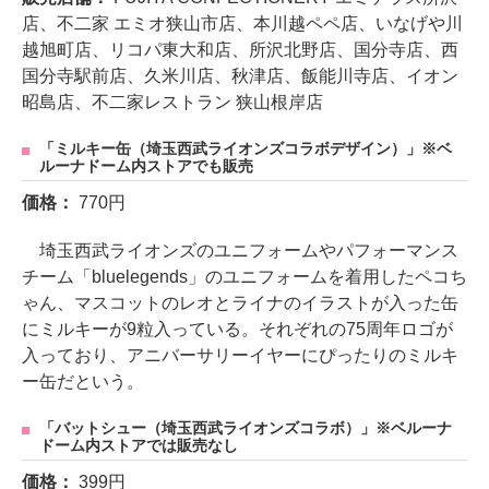
店、不二家 エミオ狭山市店、本川越ペペ店、いなげや川
越旭町店、リコパ東大和店、所沢北野店、国分寺店、西
国分寺駅前店、久米川店、秋津店、飯能川寺店、イオン
昭島店、不二家レストラン 狭山根岸店
「ミルキー缶（埼玉西武ライオンズコラボデザイン）」※ベ
ルーナドーム内ストアでも販売
価格：
770円
埼玉西武ライオンズのユニフォームやパフォーマンス
チーム「bluelegends」のユニフォームを着用したペコち
ゃん、マスコットのレオとライナのイラストが入った缶
にミルキーが9粒入っている。それぞれの75周年ロゴが
入っており、アニバーサリーイヤーにぴったりのミルキ
ー缶だという。
「バットシュー（埼玉西武ライオンズコラボ）」※ベルーナ
ドーム内ストアでは販売なし
価格：
399円