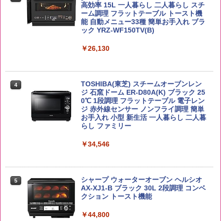
高効率 15L 一人暮らし 二人暮らし スチ
￥3,248
ーム調理 フラットテーブル トースト機
能 自動メニュー33種 簡単お手入れ ブラ
ック YRZ-WF150TV(B)
野沢農産 無洗米 青い流るる コシヒカリ
4
5kg 長野県産 令和7年産
角ハイボール 350ml×24本 サントリー ウ
4
カップヌードル レギュラー 日清食品 カ
4
イスキー ハイボール 缶
￥26,130
ップ麺 78g×20個
￥3,980
￥4,930
￥3,475
TOSHIBA(東芝) スチームオーブンレン
4
ジ 石窯ドーム ER-D80A(K) ブラック 25
【在庫処分価格】ももたろう印 無洗米 5
0℃ 1段調理 フラットテーブル 電子レン
5
kg 業務用 お米マイスターブレンド
ジ 赤外線センサー ノンフライ調理 簡単
サントリー シングルモルト ウイスキー
5
マルちゃん マルちゃんZUBAAAN! 横浜
5
お手入れ 小型 新生活 一人暮らし 二人暮
白州 Story of the Distillery 2026 化粧箱
家系醤油豚骨 3食パック 130g×3食
らし ファミリー
入 700ml
￥2,680
￥467
￥34,546
￥19,860
シャープ ウォーターオーブン ヘルシオ
5
AX-XJ1-B ブラック 30L 2段調理 コンベ
クション トースト機能
￥44,800