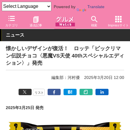
Powered by
Translate
グルメ Watch
メーカー
菓子
ロッテ
カテゴリ
過去記事
検索
Impressサイト
ニュース
懐かしいデザインが復活！ ロッテ「ビックリマ
ン伝説チョコ〈悪魔VS天使 40thスペシャルエディ
ション〉」発売
編集部：河村優
2025年3月20日 12:00
リスト
2025年3月25日 発売