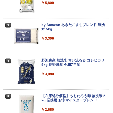
￥5,809
by Amazon あきたこまちブレンド 無洗
3
米 5kg
￥3,396
野沢農産 無洗米 青い流るる コシヒカリ
4
5kg 長野県産 令和7年産
￥3,980
【在庫処分価格】ももたろう印 無洗米 5
5
kg 業務用 お米マイスターブレンド
￥2,680