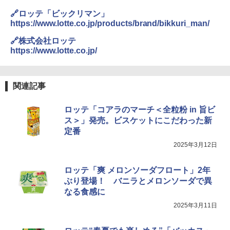
角ハイボール 350ml×24本 サントリー ウ
【セット買い】 [山善] スチームオーブン
3
カップヌードル カップヌードルPRO シ
3
3
イスキー ハイボール 缶
レンジ 省エネ 高効率 15L 一人暮らし 二
ーフードヌードル 高たんぱく&低糖質 さ
🔗ロッテ「ビックリマン」
人暮らし フラットテーブル グレー YRZ-
らに塩分控えめ 78g×12個
https://www.lotte.co.jp/products/brand/bikkuri_man/
WF150TV(H) + 炊飯器 5.5合 マイコン式
￥4,927
低温調理 AMRC-10M(B) ブラック
￥2,698
🔗株式会社ロッテ
https://www.lotte.co.jp/
￥34,280
【数量限定】竹鶴ピュアモルト700ml ア
4
国分 tabete だし麺 千葉県産はまぐりだ
4
サヒ [ ウイスキー 日本 700ml ]【中元 ギ
関連記事
し 塩らーめん 108g×10袋 保存食 備蓄
フト プレゼント 贈り物に】
TOSHIBA(東芝) スチームオーブンレン
4
ジ 石窯ドーム ER-D80A(K) ブラック 25
￥2,323
ロッテ「コアラのマーチ＜全粒粉 in 旨ビ
￥6,783
0℃ 1段調理 フラットテーブル 電子レン
ジ 赤外線センサー ノンフライ調理 簡単
ス＞」発売。ビスケットにこだわった新
お手入れ 小型 新生活 一人暮らし 二人暮
定番
らし ファミリー
2025年3月12日
サントリー シングルモルト ウイスキー
5
マルちゃん マルちゃんZUBAAAN! 横浜
5
白州 Story of the Distillery 2026 化粧箱
￥34,546
家系醤油豚骨 3食パック 130g×3食
入 700ml
ロッテ「爽 メロンソーダフロート」2年
￥341
ぶり登場！ バニラとメロンソーダで異
￥20,000
なる食感に
シャープ ウォーターオーブン ヘルシオ
5
AX-XJ1-B ブラック 30L 2段調理 コンベ
2025年3月11日
クション トースト機能
￥44,800