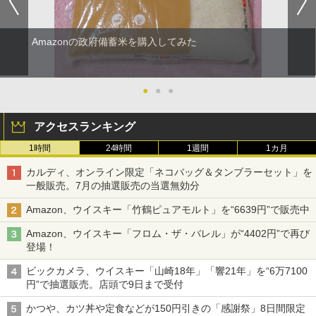
Amazonの政府備蓄米を購入してみた
●
●
●
アクセスランキング
1時間
24時間
1週間
1カ月
カルディ、オンライン限定「ネコバッグ＆タンブラーセット」を
一般販売。7月の抽選販売の当選無効分
Amazon、ウイスキー「竹鶴ピュアモルト」を“6639円”で販売中
Amazon、ウイスキー「フロム・ザ・バレル」が“4402円”で再び
登場！
ビックカメラ、ウイスキー「山崎18年」「響21年」を“6万7100
円”で抽選販売。店頭で9日まで受付
かつや、カツ丼や定食などが150円引きの「感謝祭」8日間限定