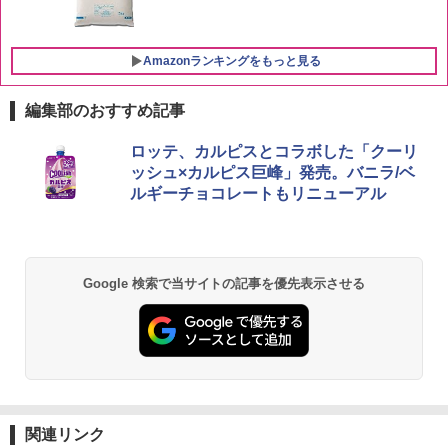
Amazonランキングをもっと見る
編集部のおすすめ記事
ブラックニッカ ニッカ Nikka ウィスキ
チキンラーメン どんぶり 85g×12個 日清
[山善] スチームオーブンレンジ 25L 一人
ロッテ、カルピスとコラボした「クーリ
1
1
1
ー4000ml ブラックニッカクリア ウヰス
食品 インスタント カップ麺
暮らし 二人暮らし フラットテーブル ス
ッシュ×カルピス巨峰」発売。バニラ/ベ
キー 【日本 アサヒ ウィスキー】 大容量
チーム調理 自動メニュー19種搭載 角皿
ルギーチョコレートもリニューアル
お得 4リットル
付き ブラック MRK-F250TSV(B)
￥1,939
￥4,327
￥22,800
【公式】ブタメン とんこつ味 35g×15個
2
Google 検索で当サイトの記事を優先表示させる
| 業務用 夜食 カップラーメン ミニカップ
角瓶 2700ml サントリー ウイスキー ハ
シャープ 過熱水蒸気 オーブンレンジ 26
麺 小腹 インスタント アウトドアにも ロ
2
2
イボール 大容量
L コンベクション 2段調理 ホワイト RE-
ーリングストック 大人買い おやつカン
SS26B-W
パニー
￥6,055
￥32,800
￥1,288
関連リンク