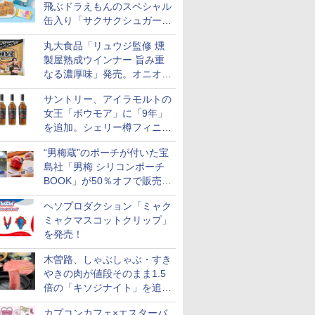
飛ぶドラえもんのスペシャル
缶入り「サクサクシュガーバ
ター」を発売
丸大食品「リュウジ監修 燻
製屋熟成ウインナー 旨み重
なる濃厚味」発売。オニオン
やガーリックの食べ応え
サントリー、アイラモルトの
女王「ボウモア」に「9年」
を追加。シェリー樽フィニッ
シュの12/15/18年も通年販売
“男梅蔵”のポーチが付いた宝
に
島社「男梅 シリコンポーチ
BOOK」が50％オフで販売
中！
ヘソプロダクション「ミャク
ミャクマスコットクリップ」
を発売！
木曽路、しゃぶしゃぶ・すき
やきの肉が値段そのまま1.5
倍の「キソジナイト」を追加
実施！水・日曜夜限定
カプコンカフェ×エスターバ