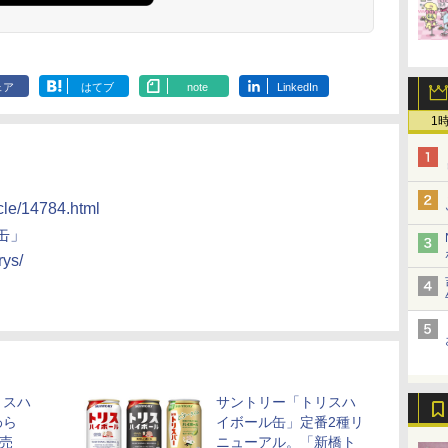
ェア
はてブ
note
LinkedIn
1
icle/14784.html
缶」
rys/
リスハ
サントリー「トリスハ
わら
イボール缶」定番2種リ
発売
ニューアル。「新橋ト