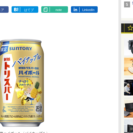
ェア
はてブ
note
LinkedIn