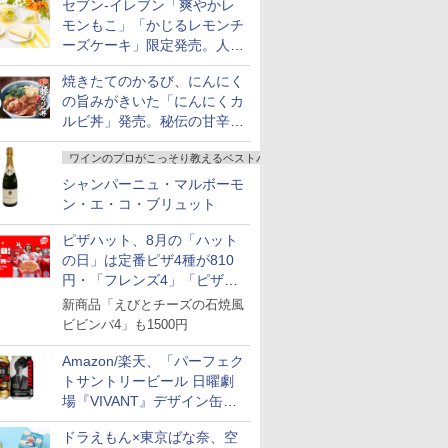
セブン-イレブン「爽やかレ
モンもこ」「かじるレモンチ
ーズケーキ」限定発売。人気
シリーズから夏限定の味わい
焼きたてのかるび、にんにく
が登場
の旨みがきいた「にんにくカ
ルビ丼」発売。秘伝の甘辛だ
れを絡めた「豚カルビ丼」も
ワインのプロがこっそり教えるベストバイ
復活
シャンパーニュ・マルボーモ
ン・エ・コ・ブリュット
ピザハット、8月の「ハット
の日」は定番ピザ4種が810
円・「フレンズ4」「ピザハ
ット・ベスト4」値下げ
新商品「えびとチーズの石焼風
ビビンバ4」も1500円
Amazon/楽天、「パーフェク
トサントリービール 日曜劇
場『VIVANT』デザイン缶」
販売開始
ドラえもん×東京ばな奈、空