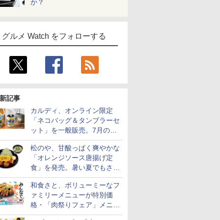
か？
グルメ Watch をフォローする
新記事
カルディ、オンライン限定
「ネコバッグ＆タンブラーセ
ット」を一般販売。7月の抽
選販売の当選無効分
松のや、甘酸っぱく爽やかな
「オレンジソース唐揚げ定
食」を発売。暑い夏でもさっ
ぱり！
和食さと、ボリューミーなフ
ァミリーメニューが特別価
格・「肉祭りフェア」メニュ
ーがテイクアウトに登場