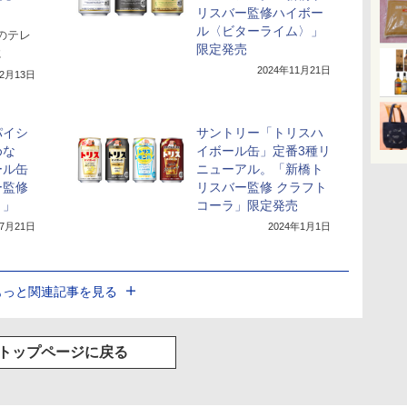
リスバー監修ハイボー
ル〈ビターライム〉」
のテレ
限定発売
に
2024年11月21日
年2月13日
パイシ
サントリー「トリスハ
めな
イボール缶」定番3種リ
ール缶
ニューアル。「新橋ト
ー監修
リスバー監修 クラフト
〉」
コーラ」限定発売
年7月21日
2024年1月1日
もっと関連記事を見る
トップページに戻る