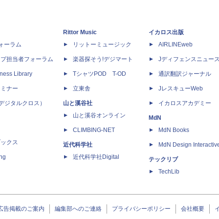
Rittor Music
イカロス出版
dフォーラム
リットーミュージック
AIRLINEweb
ップ担当者フォーラム
楽器探そう!デジマート
Jディフェンスニュー
ness Library
TシャツPOD T-OD
通訳翻訳ジャーナル
セミナー
立東舎
JレスキューWeb
 X（デジタルクロス）
山と溪谷社
イカロスアカデミー
山と溪谷オンライン
MdN
CLIMBING-NET
MdN Books
ブックス
近代科学社
MdN Design Interactiv
ing
近代科学社Digital
テックリブ
TechLib
広告掲載のご案内
編集部へのご連絡
プライバシーポリシー
会社概要