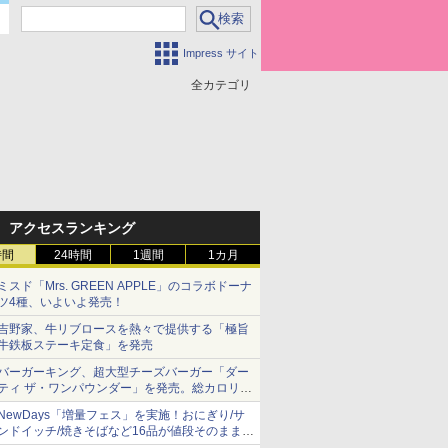
Impress サイト
全カテゴリ
アクセスランキング
時間
24時間
1週間
1カ月
ミスド「Mrs. GREEN APPLE」のコラボドーナ
ツ4種、いよいよ発売！
吉野家、牛リブロースを熱々で提供する「極旨
牛鉄板ステーキ定食」を発売
バーガーキング、超大型チーズバーガー「ダー
ティ ザ・ワンパウンダー」を発売。総カロリー
約1656kcal、総重量約527g！
NewDays「増量フェス」を実施！おにぎり/サ
ンドイッチ/焼きそばなど16品が値段そのままで
ボリュームアップ