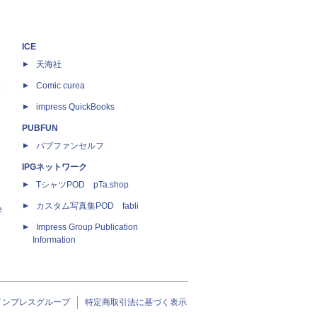
ICE
天海社
ス
Comic curea
impress QuickBooks
PUBFUN
パブファンセルフ
IPGネットワーク
TシャツPOD pTa.shop
カスタム写真集POD fabli
e
Impress Group Publication
Information
インプレスグループ
特定商取引法に基づく表示