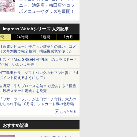
ニー、池袋店・梅田店でコラ
ボメニューやグッズを展開！
Impress Watchシリーズ 人気記事
時間
24時間
1週間
1カ月
【家電レビュー】手ごわい雑草との戦い、コメ
リの草刈機で完全勝利 掃除機感覚で使えた
ミスド「Mrs. GREEN APPLE」のコラボドーナ
ツ4種、いよいよ発売！
NTT島田社長、ソフトバンクのセブン出資に「d
ポイント使えるようにして」
吉野家、牛リブロースを熱々で提供する「極旨
牛鉄板ステーキ定食」を発売
「リサ・ラーソン」がま口ポーチ付録、大人の
おしゃれ手帖 10月号。ジャカード織の北欧猫デ
ザイン
もっと見る
おすすめ記事