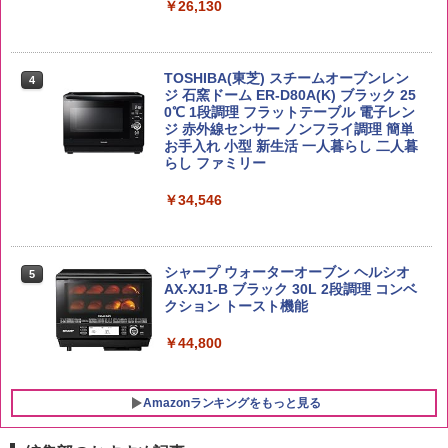
イスキー ハイボール 缶
￥26,130
ップ麺 78g×20個
￥3,980
￥4,930
￥3,475
TOSHIBA(東芝) スチームオーブンレン
4
ジ 石窯ドーム ER-D80A(K) ブラック 25
【在庫処分価格】ももたろう印 無洗米 5
0℃ 1段調理 フラットテーブル 電子レン
5
kg 業務用 お米マイスターブレンド
ジ 赤外線センサー ノンフライ調理 簡単
サントリー シングルモルト ウイスキー
5
マルちゃん マルちゃんZUBAAAN! 横浜
5
お手入れ 小型 新生活 一人暮らし 二人暮
白州 Story of the Distillery 2026 化粧箱
家系醤油豚骨 3食パック 130g×3食
らし ファミリー
入 700ml
￥2,680
￥467
￥34,546
￥19,860
シャープ ウォーターオーブン ヘルシオ
5
AX-XJ1-B ブラック 30L 2段調理 コンベ
クション トースト機能
￥44,800
Amazonランキングをもっと見る