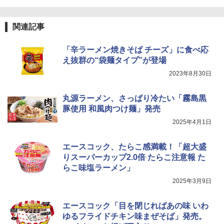
関連記事
「辛ラーメン焼きそば チーズ」に食べ応
え抜群の“袋麺タイプ”が登場
2023年8月30日
丸源ラーメン、さっぱり冷たい「霧島黒
豚使用 和風肉つけ麺」発売
2025年4月1日
エースコック、たらこ感満載！「超大盛
りスーパーカップ2.0倍 たらこ注意報 た
らこ味塩ラーメン」
2025年3月9日
エースコック「目を閉じればあの味 いわ
ゆるフライドチキン味まぜそば」発売。