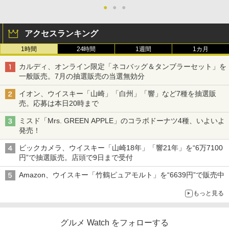
●
●
●
アクセスランキング
1時間
24時間
1週間
1カ月
カルディ、オンライン限定「ネコバッグ＆タンブラーセット」を
一般販売。7月の抽選販売の当選無効分
イオン、ウイスキー「山崎」「白州」「響」など7種を抽選販
売。応募は本日20時まで
ミスド「Mrs. GREEN APPLE」のコラボドーナツ4種、いよいよ
発売！
ビックカメラ、ウイスキー「山崎18年」「響21年」を“6万7100
円”で抽選販売。店頭で9日まで受付
Amazon、ウイスキー「竹鶴ピュアモルト」を“6639円”で販売中
もっと見る
グルメ Watch をフォローする