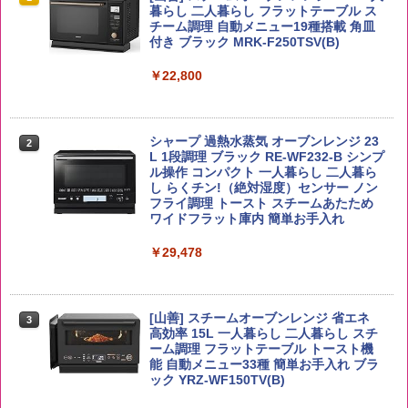
ー4000ml ブラックニッカクリア ウヰス
食品 インスタント カップ麺
暮らし 二人暮らし フラットテーブル ス
キー 【日本 アサヒ ウィスキー】 大容量
チーム調理 自動メニュー19種搭載 角皿
￥2,650
お得 4リットル
付き ブラック MRK-F250TSV(B)
￥1,939
￥4,358
￥22,800
【公式】ブタメン とんこつ味 35g×15個
2
新潟ケンベイ【精米】新潟県産にじのき
2
| 業務用 夜食 カップラーメン ミニカップ
らめき 5kg 令和7年産
角瓶 2700ml サントリー ウイスキー ハ
シャープ 過熱水蒸気 オーブンレンジ 23
麺 小腹 インスタント アウトドアにも ロ
2
2
イボール 大容量
L 1段調理 ブラック RE-WF232-B シンプ
ーリングストック 大人買い おやつカン
ル操作 コンパクト 一人暮らし 二人暮ら
￥3,056
パニー
し らくチン!（絶対湿度）センサー ノン
￥6,063
フライ調理 トースト スチームあたため
￥1,288
ワイドフラット庫内 簡単お手入れ
by Amazon あきたこまちブレンド 無洗
￥29,478
3
米 5kg
トリスウイスキー 4000ml サントリー 大
3
カップヌードル カップヌードルPRO シ
3
容量 4リットル
ーフードヌードル 高たんぱく&低糖質 さ
￥3,396
らに塩分控えめ 78g×12個
[山善] スチームオーブンレンジ 省エネ
￥4,274
3
高効率 15L 一人暮らし 二人暮らし スチ
￥3,248
ーム調理 フラットテーブル トースト機
能 自動メニュー33種 簡単お手入れ ブラ
ック YRZ-WF150TV(B)
野沢農産 無洗米 青い流るる コシヒカリ
4
5kg 長野県産 令和7年産
角ハイボール 350ml×24本 サントリー ウ
4
カップヌードル レギュラー 日清食品 カ
4