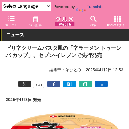
Powered by
Translate
グルメ Watch
食品
麺類
カテゴリ
過去記事
検索
Impressサイト
ニュース
ピリ辛クリームパスタ風の「辛ラーメン トゥーン
バ カップ」、セブン-イレブンで先行発売
編集部：飴ひとみ
2025年4月2日 12:53
リスト
2025年4月8日 発売