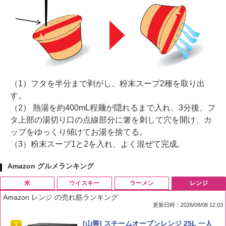
（1）フタを半分まで剥がし、粉末スープ2種を取り出
す。
（2） 熱湯を約400mL程麺が隠れるまで入れ、3分後、フ
タ上部の湯切り口の点線部分に箸を刺して穴を開け、カ
ップをゆっくり傾けてお湯を捨てる。
（3）粉末スープ1と2を入れ、よく混ぜて完成。
Amazon グルメランキング
米
ウイスキー
ラーメン
レンジ
Amazon レンジ の売れ筋ランキング
更新日時：2026/08/08 12:03
by Amazon 国産ブレンド米 精米 5kg
ブラックニッカ ニッカ Nikka ウィスキ
チキンラーメン どんぶり 85g×12個 日清
[山善] スチームオーブンレンジ 25L 一人
1
1
1
1