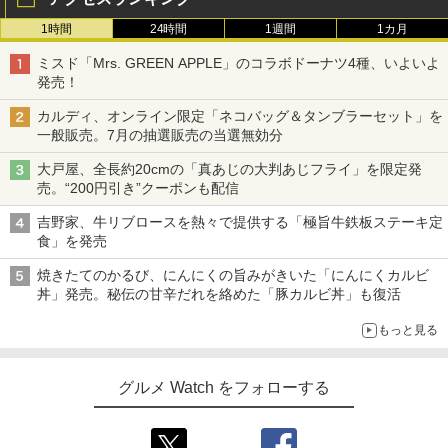
1時間
24時間
1週間
1カ月
ミスド「Mrs. GREEN APPLE」のコラボドーナツ4種、いよいよ
発売！
カルディ、オンライン限定「ネコバッグ＆タンブラーセット」を
一般販売。7月の抽選販売の当選無効分
大戸屋、全長約20cmの「真あじの大判あじフライ」を限定発
売。“200円引き”クーポンも配信
吉野家、牛リブロースを熱々で提供する「極旨牛鉄板ステーキ定
食」を発売
焼きたてのかるび、にんにくの旨みがきいた「にんにくカルビ
丼」発売。秘伝の甘辛だれを絡めた「豚カルビ丼」も復活
もっと見る
グルメ Watch をフォローする