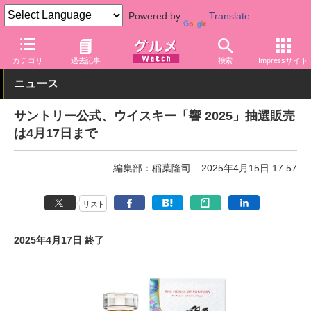
Powered by
Translate
グルメ Watch
メーカー
飲料・アルコール
サントリー
カテゴリ
過去記事
検索
Impressサイト
ニュース
サントリー公式、ウイスキー「響 2025」抽選販売
は4月17日まで
編集部：稲葉隆司
2025年4月15日 17:57
リスト
2025年4月17日 終了