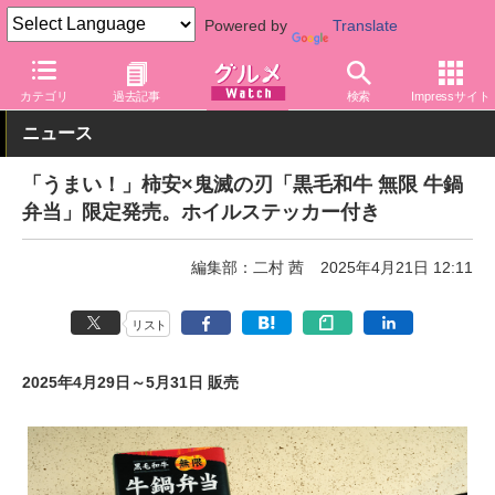
Powered by
Translate
グルメ Watch
店舗
弁当
カテゴリ
過去記事
検索
Impressサイト
ニュース
「うまい！」柿安×鬼滅の刃「黒毛和牛 無限 牛鍋
弁当」限定発売。ホイルステッカー付き
編集部：二村 茜
2025年4月21日 12:11
リスト
2025年4月29日～5月31日 販売