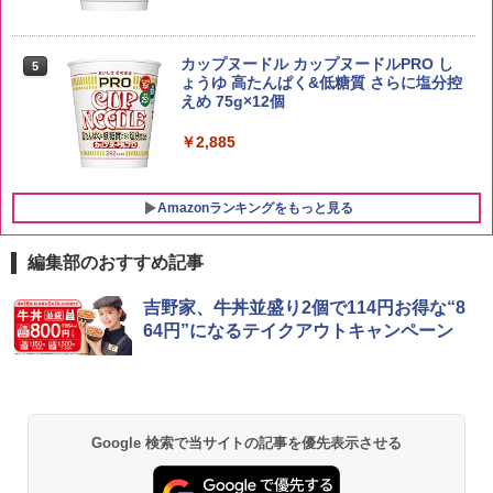
by Amazon あきたこまちブレンド 無洗
5
米 5kg
サントリー シングルモルト ウイスキー
5
カップヌードル カップヌードルPRO し
5
白州 Story of the Distillery 2026 化粧箱
ょうゆ 高たんぱく&低糖質 さらに塩分控
入 700ml
￥3,396
えめ 75g×12個
￥19,860
￥2,885
Amazonランキングをもっと見る
編集部のおすすめ記事
[山善] スチームオーブンレンジ 25L 一人
吉野家、牛丼並盛り2個で114円お得な“8
1
暮らし 二人暮らし フラットテーブル ス
64円”になるテイクアウトキャンペーン
チーム調理 自動メニュー19種搭載 角皿
付き ブラック MRK-F250TSV(B)
￥22,800
Google 検索で当サイトの記事を優先表示させる
シャープ 過熱水蒸気 オーブンレンジ 26
2