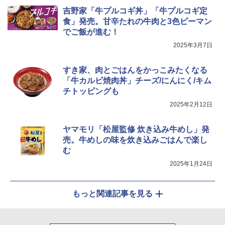
吉野家「牛プルコギ丼」「牛プルコギ定
食」発売。甘辛たれの牛肉と3色ピーマン
シャープ ウォーターオーブン ヘルシオ
5
でご飯が進む！
AX-XJ1-B ブラック 30L 2段調理 コンベ
クション トースト機能
2025年3月7日
￥44,800
すき家、肉とごはんをかっこみたくなる
「牛カルビ焼肉丼」チーズ/にんにく/キム
チトッピングも
2025年2月12日
ヤマモリ「松屋監修 炊き込み牛めし」発
売。牛めしの味を炊き込みごはんで楽し
む
2025年1月24日
もっと関連記事を見る