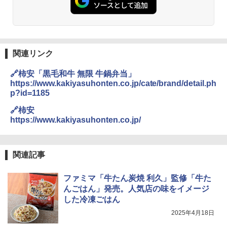
L コンベクション 2段調理 ホワイト RE-
SS26B-W
￥32,800
関連リンク
【セット買い】 [山善] スチームオーブン
3
🔗柿安「黒毛和牛 無限 牛鍋弁当」
レンジ 省エネ 高効率 15L 一人暮らし 二
https://www.kakiyasuhonten.co.jp/cate/brand/detail.ph
人暮らし フラットテーブル グレー YRZ-
p?id=1185
WF150TV(H) + 炊飯器 5.5合 マイコン式
低温調理 AMRC-10M(B) ブラック
🔗柿安
https://www.kakiyasuhonten.co.jp/
￥34,280
関連記事
TOSHIBA(東芝) スチームオーブンレン
4
ジ 石窯ドーム ER-D80A(K) ブラック 25
0℃ 1段調理 フラットテーブル 電子レン
ファミマ「牛たん炭焼 利久」監修「牛た
ジ 赤外線センサー ノンフライ調理 簡単
んごはん」発売。人気店の味をイメージ
お手入れ 小型 新生活 一人暮らし 二人暮
した冷凍ごはん
らし ファミリー
2025年4月18日
￥34,546