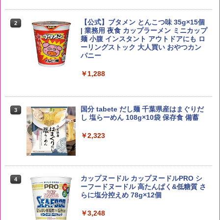
￥4,358
【公式】ブタメン とんこつ味 35g×15個
2
野沢農産 無洗米 青い流るる コシヒカリ
2
| 業務用 夜食 カップラーメン ミニカップ
5kg 長野県産 令和7年産
角瓶 2700ml サントリー ウイスキー ハ
麺 小腹 インスタント アウトドアにも ロ
2
イボール 大容量
ーリングストック 大人買い おやつカン
￥3,980
パニー
￥6,055
￥1,288
【在庫処分価格】ももたろう印 無洗米 5
3
kg 業務用 お米マイスターブレンド
角ハイボール 350ml×24本 サントリー ウ
3
国分 tabete だし麺 千葉県産はまぐりだ
3
イスキー ハイボール 缶
し 塩らーめん 108g×10袋 保存食 備蓄
￥2,680
￥4,927
￥2,323
新潟ケンベイ【精米】新潟県産にじのき
4
らめき 5kg 令和7年産
トリスウイスキー 4000ml サントリー 大
4
カップヌードル カップヌードルPRO シ
4
容量 4リットル
ーフードヌードル 高たんぱく&低糖質 さ
￥5,809
らに塩分控えめ 78g×12個
￥4,274
￥3,248