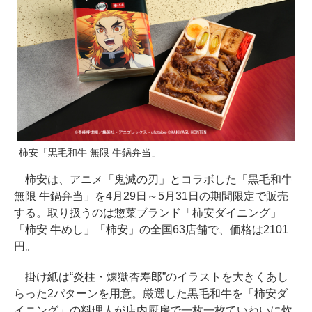
柿安「黒毛和牛 無限 牛鍋弁当」
柿安は、アニメ「鬼滅の刃」とコラボした「黒毛和牛
無限 牛鍋弁当」を4月29日～5月31日の期間限定で販売
する。取り扱うのは惣菜ブランド「柿安ダイニング」
「柿安 牛めし」「柿安」の全国63店舗で、価格は2101
円。
掛け紙は“炎柱・煉獄杏寿郎”のイラストを大きくあし
らった2パターンを用意。厳選した黒毛和牛を「柿安ダ
イニング」の料理人が店内厨房で一枚一枚ていねいに炊