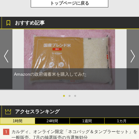
トップページに戻る
おすすめ記事
Amazonの政府備蓄米を購入してみた
●
●
●
アクセスランキング
1時間
24時間
1週間
1カ月
カルディ、オンライン限定「ネコバッグ＆タンブラーセット」を
一般販売。7月の抽選販売の当選無効分