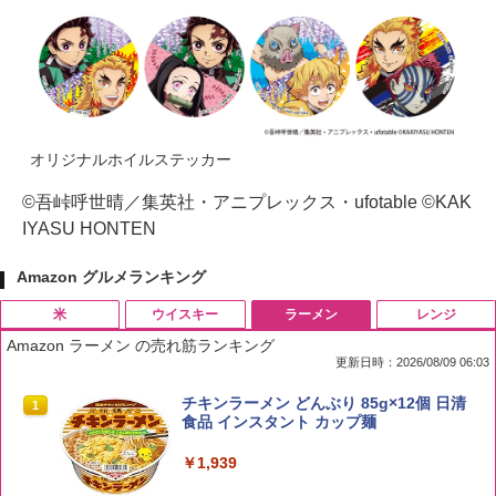
オリジナルホイルステッカー
©吾峠呼世晴／集英社・アニプレックス・ufotable ©KAK
IYASU HONTEN
Amazon グルメランキング
米
ウイスキー
ラーメン
レンジ
Amazon ラーメン の売れ筋ランキング
更新日時：2026/08/09 06:03
by Amazon 国産ブレンド米 精米 5kg
ブラックニッカ ニッカ Nikka ウィスキ
チキンラーメン どんぶり 85g×12個 日清
1
1
1
ー4000ml ブラックニッカクリア ウヰス
食品 インスタント カップ麺
キー 【日本 アサヒ ウィスキー】 大容量
￥2,650
お得 4リットル
￥1,939