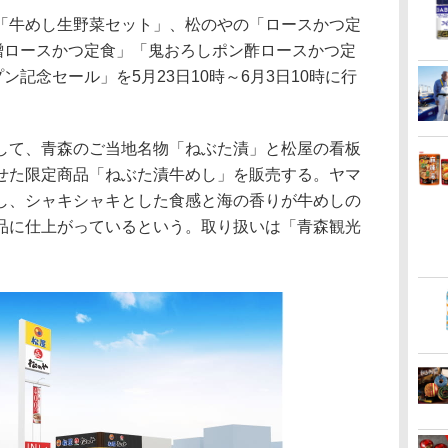
牛めし生野菜セット」、松のやの「ロースかつ定
味噌ロースかつ定食」「鬼おろしポン酢ロースかつ定
ン記念セール」を5月23日10時～6月3日10時に行
て、青森のご当地名物「ねぶた漬」と松屋の看板
せた限定商品「ねぶた漬牛めし」を販売する。ヤマ
し、シャキシャキとした食感と海の香りが牛めしの
品に仕上がっているという。取り扱いは「青森観光