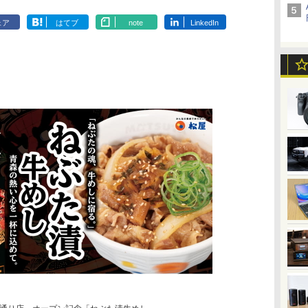
ェア
はてブ
note
LinkedIn