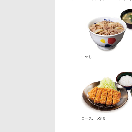
牛めし
ロースかつ定食