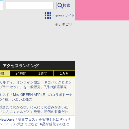
Impress サイト
全カテゴリ
アクセスランキング
時間
24時間
1週間
1カ月
カルディ、オンライン限定「ネコバッグ＆タン
ブラーセット」を一般販売。7月の抽選販売の
当選無効分
ミスド「Mrs. GREEN APPLE」のコラボドーナ
ツ4種、いよいよ発売！
焼きたてのかるび、にんにくの旨みがきいた
「にんにくカルビ丼」発売。秘伝の甘辛だれを
絡めた「豚カルビ丼」も復活
NewDays「増量フェス」を実施！おにぎり/サ
ンドイッチ/焼きそばなど16品が値段そのままで
ボリュームアップ