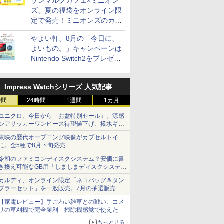
サンマルクカフェ×ミニオン
ズ、夏の福袋をオンライン限
定で発売！ミニオンズのカッ
プと2500円相当のチケット
やよい軒、8月の「今日に、
付き
よいもの。」キャンペーンは
Nintendo Switch2をプレゼン
ト
Impress Watchシリーズ 人気記事
時間
24時間
1週間
1カ月
ユニクロ、今日から「お盆特別セール」。涼感
シアサッカーワンピース待望値下げ、撥水ギア
ショーツは1990円に
東映の歴代オープニング映像がカプセルトイ
に。全5種で8月下旬発売
令和のファミコンディスクシステム？安価に書
き換え可能なGB用「しましまディスクシステ
ム」
カルディ、オンライン限定「ネコバッグ＆タン
ブラーセット」を一般販売。7月の抽選販売の
当選無効分
【家電レビュー】手ごわい雑草との戦い、コメ
リの草刈機で完全勝利 掃除機感覚で使えた
もっと見る