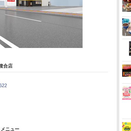
複合店
22
りメニュー