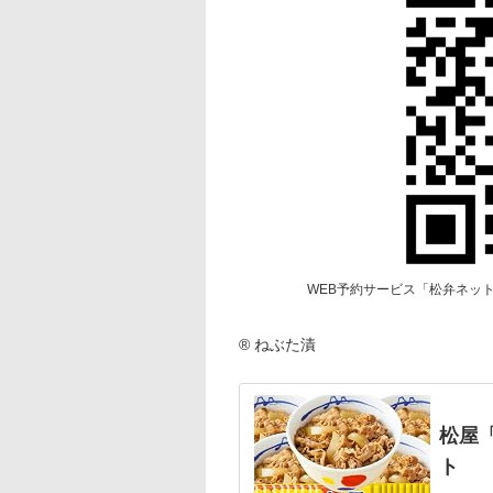
WEB予約サービス「松弁ネッ
® ねぶた漬
松屋
ト