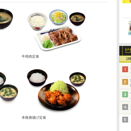
牛焼肉定食
1
本格唐揚げ定食