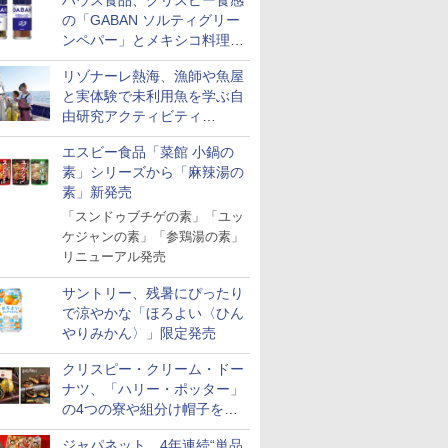
ハウス食品、クリスピー食感
の「GABAN ソルティグリー
ンペパー」とメキシコ料理に
合う「GABAN チポトレペパ
リゾナーレ熱海、漁師や魚屋
ー」発売
と実体験で未利用魚を学ぶ自
由研究アクティビティ
「Fisherman's Academy」を
エスビー食品「菜館 小鍋の
実施中
素」シリーズから「麻辣湯の
素」新発売
「スンドゥブチゲの素」「ユッ
ケジャンの素」「参鶏湯の素」
リニューアル発売
サントリー、残暑にぴったり
で涼やかな「ほろよい〈ひん
やりみかん〉」限定発売
クリスピー・クリーム・ドー
ナツ、「ハリー・ポッター」
の4つの寮や組分け帽子をイ
メージしたドーナツなど発売
ジャパネット、4年連続“単品