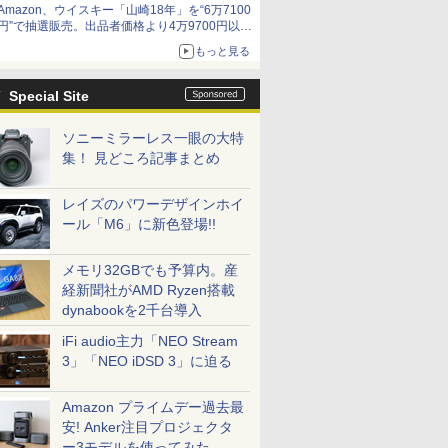
Amazon、ウイスキー「山崎18年」を“6万7100
円”で抽選販売。出品者価格より4万9700円以上
お得
もっと見る
Special Site
ソニーミラーレス一眼の大特
集！ 見どころ記事まとめ
レイズのパワーデザインホイ
ール「M6」に新色登場!!
メモリ32GBでも予算内。産
経新聞社がAMD Ryzen搭載
dynabookを2千台導入
iFi audio主力「NEO Stream
3」「NEO iDSD 3」に迫る
Amazon プライムデー過去最
安! Anker注目プロジェクタ
ー3モデルを使ってみた