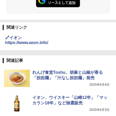
L コンベクション 2段調理 ホワイト RE-
ーリングストック 大人買い おやつカン
SS26B-W
パニー
￥32,800
￥1,451
関連リンク
[山善] スチームオーブンレンジ 省エネ
国分 tabete だし麺 千葉県産はまぐりだ
3
3
🔗イオン
高効率 15L 一人暮らし 二人暮らし スチ
し 塩らーめん 108g×10袋 保存食 備蓄
https://www.aeon.info/
ーム調理 フラットテーブル トースト機
能 自動メニュー33種 簡単お手入れ ブラ
￥2,323
ック YRZ-WF150TV(B)
関連記事
￥26,130
カップヌードル カップヌードルPRO シ
れんげ食堂Toshu、胡麻と山椒が香る
4
ーフードヌードル 高たんぱく&低糖質 さ
「担担麺」「汁なし担担麺」発売
TOSHIBA(東芝) スチームオーブンレン
らに塩分控えめ 78g×12個
4
ジ 石窯ドーム ER-D80A(K) ブラック 25
2025年6月4日
0℃ 1段調理 フラットテーブル 電子レン
￥2,989
ジ 赤外線センサー ノンフライ調理 簡単
イオン、ウイスキー「山崎12年」「マッ
お手入れ 小型 新生活 一人暮らし 二人暮
らし ファミリー
カラン18年」など抽選販売
マルちゃん マルちゃんZUBAAAN! 横浜
5
2025年6月3日
￥34,546
家系醤油豚骨 3食パック 130g×3食