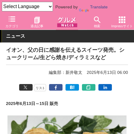
Powered by
Translate
グルメ Watch
店舗
スーパー
イオン
カテゴリ
過去記事
検索
Impressサイト
ニュース
イオン、父の日に感謝を伝えるスイーツ発売。シ
ュークリーム/生どら焼き/ディラミスなど
編集部：新井敬太
2025年6月13日 06:00
リスト
2025年6月13日～15日 販売