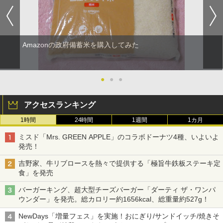
Amazonの政府備蓄米を購入してみた
●
●
●
アクセスランキング
1時間
24時間
1週間
1カ月
ミスド「Mrs. GREEN APPLE」のコラボドーナツ4種、いよいよ
発売！
吉野家、牛リブロースを熱々で提供する「極旨牛鉄板ステーキ定
食」を発売
バーガーキング、超大型チーズバーガー「ダーティ ザ・ワンパ
ウンダー」を発売。総カロリー約1656kcal、総重量約527g！
NewDays「増量フェス」を実施！おにぎり/サンドイッチ/焼きそ