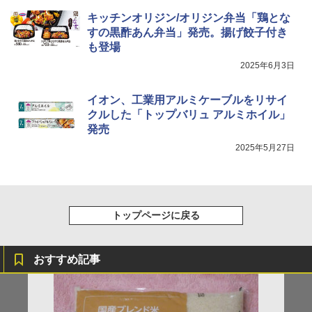
キッチンオリジン/オリジン弁当「鶏とな
￥341
すの黒酢あん弁当」発売。揚げ餃子付き
シャープ ウォーターオーブン ヘルシオ
5
も登場
AX-XJ1-B ブラック 30L 2段調理 コンベ
クション トースト機能
2025年6月3日
￥44,800
イオン、工業用アルミケーブルをリサイ
クルした「トップバリュ アルミホイル」
発売
2025年5月27日
トップページに戻る
おすすめ記事