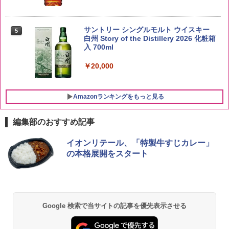
by Amazon 新潟県産 新潟のお米 無洗米
5
5kg
サントリー シングルモルト ウイスキー
5
白州 Story of the Distillery 2026 化粧箱
入 700ml
￥3,274
￥20,000
Amazonランキングをもっと見る
編集部のおすすめ記事
チキンラーメン どんぶり 85g×12個 日清
[山善] スチームオーブンレンジ 25L 一人
イオンリテール、「特製牛すじカレー」
1
1
食品 インスタント カップ麺
暮らし 二人暮らし フラットテーブル ス
の本格展開をスタート
チーム調理 自動メニュー19種搭載 角皿
付き ブラック MRK-F250TSV(B)
￥1,939
￥22,800
Google 検索で当サイトの記事を優先表示させる
【公式】ブタメン とんこつ味 35g×15個
2
| 業務用 夜食 カップラーメン ミニカップ
シャープ 過熱水蒸気 オーブンレンジ 26
麺 小腹 インスタント アウトドアにも ロ
2