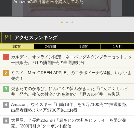
Amazonの政府備蓄米を購入してみた
●
●
●
アクセスランキング
1時間
24時間
1週間
1カ月
カルディ、オンライン限定「ネコバッグ＆タンブラーセット」を
一般販売。7月の抽選販売の当選無効分
ミスド「Mrs. GREEN APPLE」のコラボドーナツ4種、いよいよ
発売！
焼きたてのかるび、にんにくの旨みがきいた「にんにくカルビ
丼」発売。秘伝の甘辛だれを絡めた「豚カルビ丼」も復活
Amazon、ウイスキー「山崎18年」を“6万7100円”で抽選販売。
出品者価格より4万9700円以上お得
大戸屋、全長約20cmの「真あじの大判あじフライ」を限定発
売。“200円引き”クーポンも配信