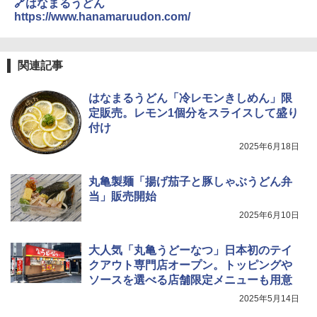
🔗はなまるうどん
能 自動メニュー33種 簡単お手入れ ブラ
https://www.hanamaruudon.com/
ック YRZ-WF150TV(B)
トリスウイスキー 4000ml サントリー 大
4
国分 tabete だし麺 千葉県産はまぐりだ
4
容量 4リットル
￥26,130
し 塩らーめん 108g×10袋 保存食 備蓄
関連記事
￥4,274
￥2,323
はなまるうどん「冷レモンきしめん」限
TOSHIBA(東芝) スチームオーブンレン
4
ジ 石窯ドーム ER-D80A(K) ブラック 25
定販売。レモン1個分をスライスして盛り
0℃ 1段調理 フラットテーブル 電子レン
付け
ジ 赤外線センサー ノンフライ調理 簡単
【数量限定】フロム・ザ・バレル モルト
5
カップヌードル レギュラー 日清食品 カ
5
お手入れ 小型 新生活 一人暮らし 二人暮
ウイスキー500ml アサヒ [ 日本 500ml ]
2025年6月18日
ップ麺 78g×20個
らし ファミリー
【中元 ギフト プレゼント 贈り物に】
￥3,475
丸亀製麺「揚げ茄子と豚しゃぶうどん弁
￥34,546
￥4,402
当」販売開始
2025年6月10日
シャープ ウォーターオーブン ヘルシオ
5
AX-XJ1-B ブラック 30L 2段調理 コンベ
大人気「丸亀うどーなつ」日本初のテイ
クション トースト機能
クアウト専門店オープン。トッピングや
ソースを選べる店舗限定メニューも用意
￥44,800
2025年5月14日