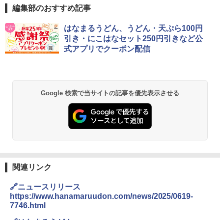
編集部のおすすめ記事
ブラックニッカ ニッカ Nikka ウィスキ
チキンラーメン どんぶり 85g×12個 日清
[山善] スチームオーブンレンジ 25L 一人
はなまるうどん、うどん・天ぷら100円
1
1
1
ー4000ml ブラックニッカクリア ウヰス
食品 インスタント カップ麺
暮らし 二人暮らし フラットテーブル ス
引き・にこはなセット250円引きなど公
キー 【日本 アサヒ ウィスキー】 大容量
チーム調理 自動メニュー19種搭載 角皿
式アプリでクーポン配信
お得 4リットル
付き ブラック MRK-F250TSV(B)
￥1,939
￥4,358
￥22,800
【公式】ブタメン とんこつ味 35g×15個
2
Google 検索で当サイトの記事を優先表示させる
| 業務用 夜食 カップラーメン ミニカップ
角瓶 2700ml サントリー ウイスキー ハ
シャープ 過熱水蒸気 オーブンレンジ 23
麺 小腹 インスタント アウトドアにも ロ
2
2
イボール 大容量
L 1段調理 ブラック RE-WF232-B シンプ
ーリングストック 大人買い おやつカン
ル操作 コンパクト 一人暮らし 二人暮ら
パニー
し らくチン!（絶対湿度）センサー ノン
￥6,063
フライ調理 トースト スチームあたため
￥1,288
ワイドフラット庫内 簡単お手入れ
￥29,478
関連リンク
角ハイボール 350ml×24本 サントリー ウ
3
カップヌードル カップヌードルPRO シ
3
イスキー ハイボール 缶
ーフードヌードル 高たんぱく&低糖質 さ
🔗ニュースリリース
らに塩分控えめ 78g×12個
https://www.hanamaruudon.com/news/2025/0619-
[山善] スチームオーブンレンジ 省エネ
￥4,930
3
7746.html
高効率 15L 一人暮らし 二人暮らし スチ
￥2,880
ーム調理 フラットテーブル トースト機