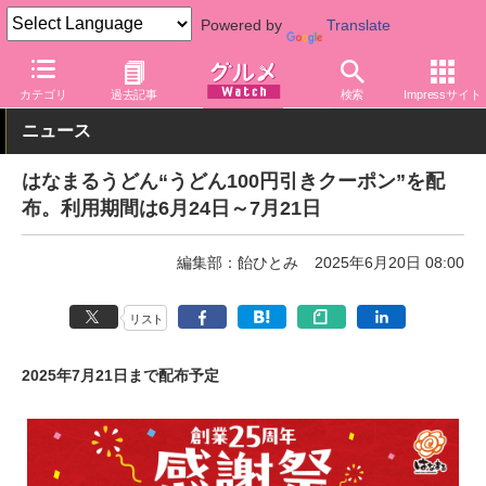
Powered by
Translate
グルメ Watch
店舗
麺
はなまるうどん
カテゴリ
過去記事
検索
Impressサイト
ニュース
はなまるうどん“うどん100円引きクーポン”を配
布。利用期間は6月24日～7月21日
編集部：飴ひとみ
2025年6月20日 08:00
リスト
2025年7月21日まで配布予定