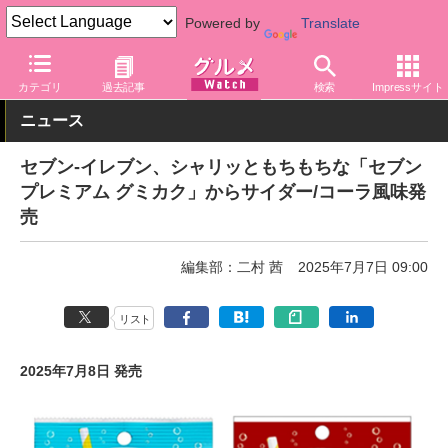
Powered by
Translate
グルメ Watch
店舗
コンビニ
セブン-イレブン
カテゴリ
過去記事
検索
Impressサイト
ニュース
セブン-イレブン、シャリッともちもちな「セブン
プレミアム グミカク」からサイダー/コーラ風味発
売
編集部：二村 茜
2025年7月7日 09:00
リスト
2025年7月8日 発売