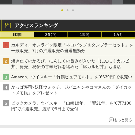
●
●
●
アクセスランキング
1時間
24時間
1週間
1カ月
カルディ、オンライン限定「ネコバッグ＆タンブラーセット」を
一般販売。7月の抽選販売の当選無効分
焼きたてのかるび、にんにくの旨みがきいた「にんにくカルビ
丼」発売。秘伝の甘辛だれを絡めた「豚カルビ丼」も復活
Amazon、ウイスキー「竹鶴ピュアモルト」を“6639円”で販売中
かっぱ寿司×妖怪ウォッチ、ジバニャンやコマさんの「ダイカッ
トメモ帳」をプレゼント
ビックカメラ、ウイスキー「山崎18年」「響21年」を“6万7100
円”で抽選販売。店頭で9日まで受付
もっと見る