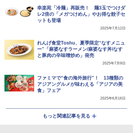
幸楽苑「冷麺」再販売！ 麺3玉でつけダ
レ2倍の「メガつけめん」やお得な餃子セ
ットも登場
2025年7月12日
れんげ食堂Toshu、夏季限定“なすメニュ
ー”「麻婆なすラーメン/麻婆なす丼/なす
と豚肉の辛味噌炒め」発売
2025年7月9日
ファミマで“食の海外旅行”！ 13種類の
アジアングルメが味わえる「アジアの美
食」フェア
2025年6月16日
もっと関連記事を見る