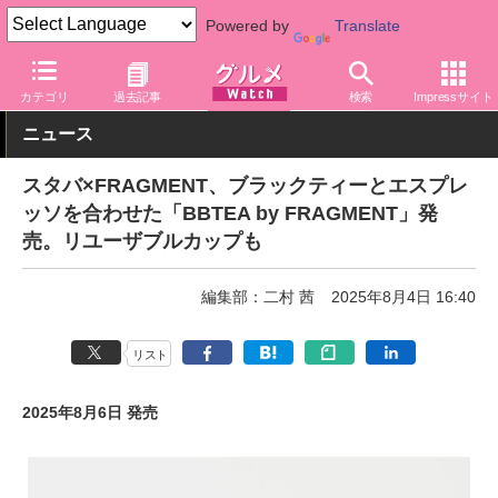
Powered by
Translate
グルメ Watch
店舗
カフェ
スターバックス
カテゴリ
過去記事
検索
Impressサイト
ニュース
スタバ×FRAGMENT、ブラックティーとエスプレ
ッソを合わせた「BBTEA by FRAGMENT」発
売。リユーザブルカップも
編集部：二村 茜
2025年8月4日 16:40
リスト
2025年8月6日 発売