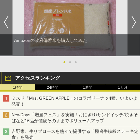
Amazonの政府備蓄米を購入してみた
●
●
●
アクセスランキング
1時間
24時間
1週間
1カ月
ミスド「Mrs. GREEN APPLE」のコラボドーナツ4種、いよいよ
発売！
NewDays「増量フェス」を実施！おにぎり/サンドイッチ/焼きそ
ばなど16品が値段そのままでボリュームアップ
吉野家、牛リブロースを熱々で提供する「極旨牛鉄板ステーキ定
食」を発売