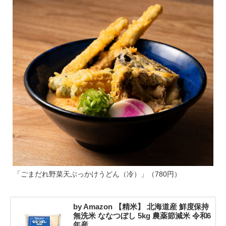
「ごまだれ野菜天ぶっかけうどん（冷）」（780円）
by Amazon 【精米】 北海道産 鮮度保持
無洗米 ななつぼし 5kg 農薬節減米 令和6
年産