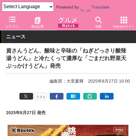
Powered by
Translate
グルメ Watch
店舗
麺
カテゴリ
過去記事
検索
Impressサイト
ニュース
資さんうどん、酸味と辛味の「ねぎどっさり酸辣
湯うどん」と冷たくって濃厚な「ごまだれ野菜天
ぶっかけうどん」発売
編集部：大里夏輝
2025年8月27日 10:00
リスト
2025年8月27日 発売