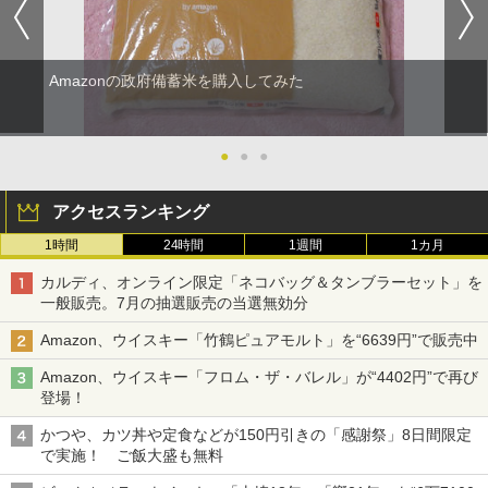
Amazonの政府備蓄米を購入してみた
●
●
●
アクセスランキング
1時間
24時間
1週間
1カ月
カルディ、オンライン限定「ネコバッグ＆タンブラーセット」を
一般販売。7月の抽選販売の当選無効分
Amazon、ウイスキー「竹鶴ピュアモルト」を“6639円”で販売中
Amazon、ウイスキー「フロム・ザ・バレル」が“4402円”で再び
登場！
かつや、カツ丼や定食などが150円引きの「感謝祭」8日間限定
で実施！ ご飯大盛も無料