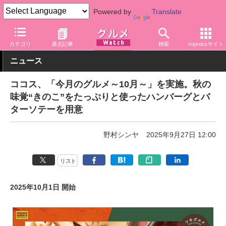
Powered by
Translate
グルメ Watch
店舗
レストラン
ココス
カテゴリ
過去記事
検索
Impressサイト
ニュース
ココス、「今月のグルメ～10月～」を実施。秋の
味覚“きのこ”をたっぷりと使ったハンバーグとバ
ターソテーを用意
野村シンヤ
2025年9月27日 12:00
リスト
2025年10月1日 開始