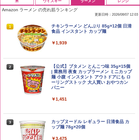
米
ウイスキー
ラーメン
レンジ
Amazon ラーメン の売れ筋ランキング
更新日時：2026/08/07 12:03
by Amazon 国産ブレンド米 精米 5kg
ブラックニッカ ニッカ Nikka ウィスキ
チキンラーメン どんぶり 85g×12個 日清
1
1
1
ー4000ml ブラックニッカクリア ウヰス
食品 インスタント カップ麺
キー 【日本 アサヒ ウィスキー】 大容量
￥2,650
お得 4リットル
￥1,939
￥4,356
【公式】ブタメン とんこつ味 35g×15個
2
野沢農産 無洗米 青い流るる コシヒカリ
2
| 業務用 夜食 カップラーメン ミニカップ
5kg 長野県産 令和7年産
角瓶 2700ml サントリー ウイスキー ハ
麺 小腹 インスタント アウトドアにも ロ
2
イボール 大容量
ーリングストック 大人買い おやつカン
￥3,980
パニー
￥6,054
￥1,451
by Amazon あきたこまちブレンド 無洗
3
米 5kg
角ハイボール 350ml×24本 サントリー ウ
3
カップヌードル レギュラー 日清食品 カ
3
イスキー ハイボール 缶
ップ麺 78g×20個
￥3,396
￥4,939
￥3,475