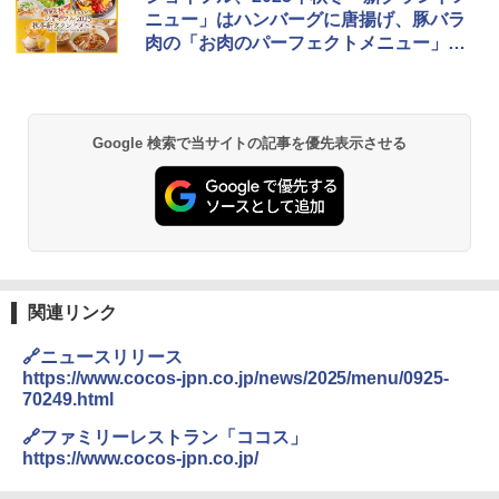
暮らし 二人暮らし フラットテーブル ス
ニュー」はハンバーグに唐揚げ、豚バラ
チーム調理 自動メニュー19種搭載 角皿
肉の「お肉のパーフェクトメニュー」が
付き ブラック MRK-F250TSV(B)
登場
￥22,800
Google 検索で当サイトの記事を優先表示させる
シャープ 過熱水蒸気 オーブンレンジ 26
2
L コンベクション 2段調理 ホワイト RE-
SS26B-W
￥32,800
関連リンク
[山善] スチームオーブンレンジ 省エネ
3
高効率 15L 一人暮らし 二人暮らし スチ
🔗ニュースリリース
ーム調理 フラットテーブル トースト機
https://www.cocos-jpn.co.jp/news/2025/menu/0925-
能 自動メニュー33種 簡単お手入れ ブラ
70249.html
ック YRZ-WF150TV(B)
🔗ファミリーレストラン「ココス」
￥26,130
https://www.cocos-jpn.co.jp/