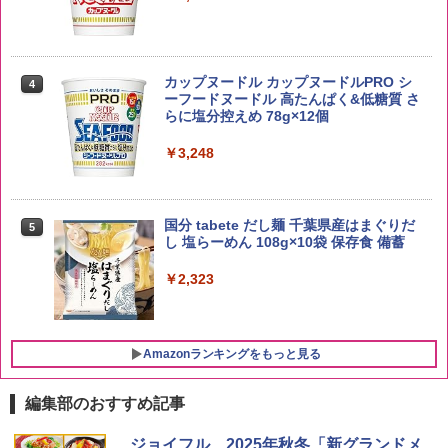
by Amazon 新潟県産 新潟のお米 無洗米
4
5kg
トリスウイスキー 4000ml サントリー 大
4
カップヌードル カップヌードルPRO シ
4
容量 4リットル
ーフードヌードル 高たんぱく&低糖質 さ
￥3,274
らに塩分控えめ 78g×12個
￥4,345
￥3,248
【在庫処分価格】ももたろう印 無洗米 5
5
kg 業務用 お米マイスターブレンド
サントリー シングルモルト ウイスキー
5
国分 tabete だし麺 千葉県産はまぐりだ
5
白州 Story of the Distillery 2026 化粧箱
し 塩らーめん 108g×10袋 保存食 備蓄
入 700ml
￥2,680
￥2,323
￥20,000
Amazonランキングをもっと見る
編集部のおすすめ記事
[山善] スチームオーブンレンジ 25L 一人
ジョイフル、2025年秋冬「新グランドメ
1