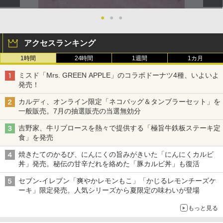
●
●
●
アクセスランキング
1時間
24時間
1週間
1カ月
ミスド「Mrs. GREEN APPLE」のコラボドーナツ4種、いよいよ
発売！
カルディ、オンライン限定「ネコバッグ＆タンブラーセット」を
一般販売。7月の抽選販売の当選無効分
吉野家、牛リブロースを熱々で提供する「極旨牛鉄板ステーキ定
食」を発売
焼きたてのかるび、にんにくの旨みがきいた「にんにくカルビ
丼」発売。秘伝の甘辛だれを絡めた「豚カルビ丼」も復活
セブン-イレブン「爽やかレモンもこ」「かじるレモンチーズケ
ーキ」限定発売。人気シリーズから夏限定の味わいが登場
もっと見る