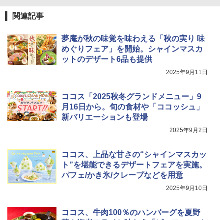
TOSHIBA(東芝) スチームオーブンレン
4
関連記事
ジ 石窯ドーム ER-D80A(K) ブラック 25
0℃ 1段調理 フラットテーブル 電子レン
夢庵が秋の味覚を味わえる「秋の実り 味
ジ 赤外線センサー ノンフライ調理 簡単
お手入れ 小型 新生活 一人暮らし 二人暮
めぐりフェア」を開始。シャインマスカ
らし ファミリー
ットのデザート6品も提供
2025年9月11日
￥34,546
ココス「2025秋冬グランドメニュー」9
月16日から。旬の食材や「ココッシュ」
シャープ ウォーターオーブン ヘルシオ
5
新バリエーションも登場
AX-XJ1-B ブラック 30L 2段調理 コンベ
クション トースト機能
2025年9月2日
￥44,800
ココス、上品な甘さの“シャインマスカッ
ト”を堪能できるデザートフェアを実施。
パフェ/かき氷/クレープなどを用意
2025年9月10日
ココス、牛肉100％のハンバーグを夏野