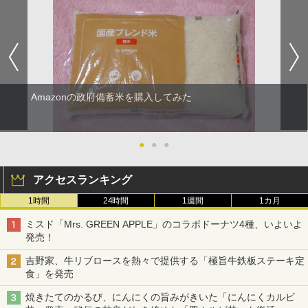
Amazonの政府備蓄米を購入してみた
●
●
●
アクセスランキング
1時間
24時間
1週間
1カ月
ミスド「Mrs. GREEN APPLE」のコラボドーナツ4種、いよいよ
発売！
吉野家、牛リブロースを熱々で提供する「極旨牛鉄板ステーキ定
食」を発売
焼きたてのかるび、にんにくの旨みがきいた「にんにくカルビ