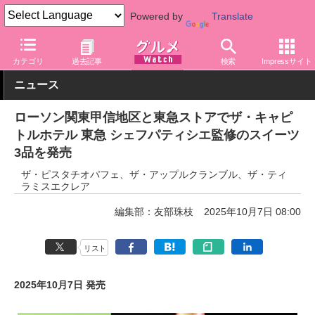
Powered by
Translate
グルメ Watch
店舗
コンビニ
ローソン
カテゴリ
過去記事
検索
Impressサイト
ニュース
ローソン関東甲信地区と東急ストアでザ・キャピ
トルホテル 東急 シェフパティシエ監修のスイーツ
3品を発売
ザ・ピスタチオパフェ、ザ・アップルクランブル、ザ・ティ
ラミスエクレア
編集部：友部珠枝
2025年10月7日 08:00
リスト
2025年10月7日 発売