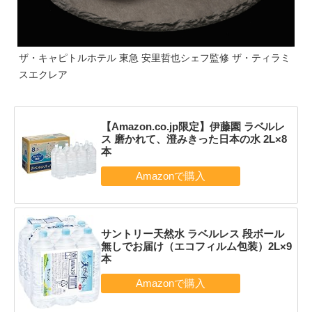
ザ・キャピトルホテル 東急 安里哲也シェフ監修 ザ・ティラミ
スエクレア
【Amazon.co.jp限定】伊藤園 ラベルレ
ス 磨かれて、澄みきった日本の水 2L×8
本
サントリー天然水 ラベルレス 段ボール
無しでお届け（エコフィルム包装）2L×9
本