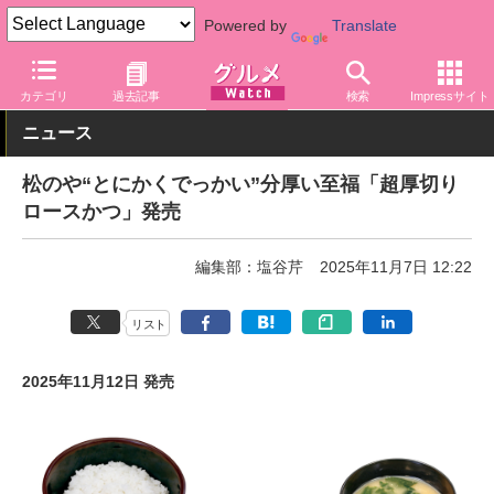
Powered by
Translate
グルメ Watch
店舗
丼もの
松屋
カテゴリ
過去記事
検索
Impressサイト
ニュース
松のや“とにかくでっかい”分厚い至福「超厚切り
ロースかつ」発売
編集部：塩谷芹
2025年11月7日 12:22
リスト
2025年11月12日 発売