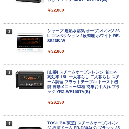
￥1,939
￥4,356
￥22,800
【公式】ブタメン とんこつ味 35g×15個
2
野沢農産 無洗米 青い流るる コシヒカリ
2
| 業務用 夜食 カップラーメン ミニカップ
5kg 長野県産 令和7年産
角瓶 2700ml サントリー ウイスキー ハ
シャープ 過熱水蒸気 オーブンレンジ 26
麺 小腹 インスタント アウトドアにも ロ
2
2
イボール 大容量
L コンベクション 2段調理 ホワイト RE-
ーリングストック 大人買い おやつカン
SS26B-W
￥3,980
パニー
￥6,054
￥32,800
￥1,451
by Amazon あきたこまちブレンド 無洗
3
米 5kg
角ハイボール 350ml×24本 サントリー ウ
[山善] スチームオーブンレンジ 省エネ
3
カップヌードル レギュラー 日清食品 カ
3
3
イスキー ハイボール 缶
高効率 15L 一人暮らし 二人暮らし スチ
ップ麺 78g×20個
￥3,396
ーム調理 フラットテーブル トースト機
能 自動メニュー33種 簡単お手入れ ブラ
￥4,939
￥3,475
ック YRZ-WF150TV(B)
￥26,130
by Amazon 新潟県産 新潟のお米 無洗米
4
5kg
トリスウイスキー 4000ml サントリー 大
4
カップヌードル カップヌードルPRO シ
4
容量 4リットル
ーフードヌードル 高たんぱく&低糖質 さ
￥3,274
TOSHIBA(東芝) スチームオーブンレン
らに塩分控えめ 78g×12個
4
￥4,345
ジ 石窯ドーム ER-D80A(K) ブラック 25