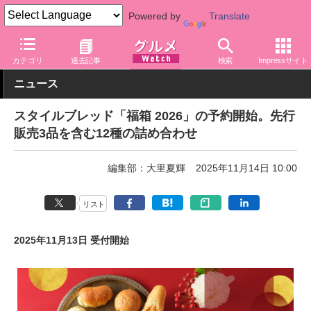
Powered by
Translate
グルメ Watch
食品
パン・シリアル
カテゴリ
過去記事
検索
Impressサイト
ニュース
スタイルブレッド「福箱 2026」の予約開始。先行
販売3品を含む12種の詰め合わせ
編集部：大里夏輝
2025年11月14日 10:00
リスト
2025年11月13日 受付開始