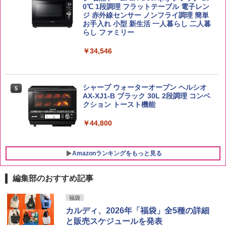
0℃ 1段調理 フラットテーブル 電子レン
￥3,248
ジ 赤外線センサー ノンフライ調理 簡単
お手入れ 小型 新生活 一人暮らし 二人暮
【在庫処分価格】ももたろう印 無洗米 5
らし ファミリー
5
kg 業務用 お米マイスターブレンド
サントリー シングルモルト ウイスキー
5
国分 tabete だし麺 千葉県産はまぐりだ
5
白州 Story of the Distillery 2026 化粧箱
￥34,546
し 塩らーめん 108g×10袋 保存食 備蓄
入 700ml
￥2,680
￥2,323
￥20,000
シャープ ウォーターオーブン ヘルシオ
5
AX-XJ1-B ブラック 30L 2段調理 コンベ
クション トースト機能
￥44,800
Amazonランキングをもっと見る
編集部のおすすめ記事
福袋
カルディ、2026年「福袋」全5種の詳細
と販売スケジュールを発表