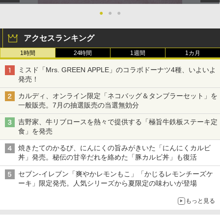
●
●
●
アクセスランキング
1時間
24時間
1週間
1カ月
ミスド「Mrs. GREEN APPLE」のコラボドーナツ4種、いよいよ
発売！
カルディ、オンライン限定「ネコバッグ＆タンブラーセット」を
一般販売。7月の抽選販売の当選無効分
吉野家、牛リブロースを熱々で提供する「極旨牛鉄板ステーキ定
食」を発売
焼きたてのかるび、にんにくの旨みがきいた「にんにくカルビ
丼」発売。秘伝の甘辛だれを絡めた「豚カルビ丼」も復活
セブン-イレブン「爽やかレモンもこ」「かじるレモンチーズケ
ーキ」限定発売。人気シリーズから夏限定の味わいが登場
もっと見る