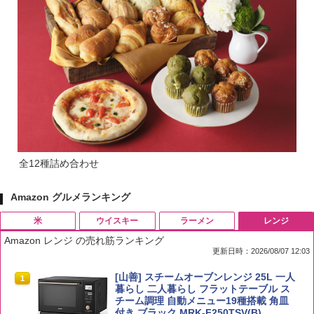
全12種詰め合わせ
Amazon グルメランキング
米
ウイスキー
ラーメン
レンジ
Amazon レンジ の売れ筋ランキング
更新日時：2026/08/07 12:03
by Amazon 国産ブレンド米 精米 5kg
ブラックニッカ ニッカ Nikka ウィスキ
チキンラーメン どんぶり 85g×12個 日清
[山善] スチームオーブンレンジ 25L 一人
1
1
1
1
ー4000ml ブラックニッカクリア ウヰス
食品 インスタント カップ麺
暮らし 二人暮らし フラットテーブル ス
キー 【日本 アサヒ ウィスキー】 大容量
チーム調理 自動メニュー19種搭載 角皿
￥2,650
お得 4リットル
付き ブラック MRK-F250TSV(B)