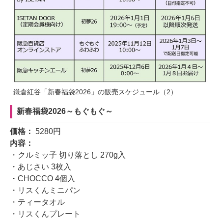
鎌倉紅谷「新春福袋2026」の販売スケジュール（2）
新春福袋2026～もぐもぐ～
価格：
5280円
内容：
・クルミッ子 切り落とし 270g入
・あじさい 3枚入
・CHOCCO 4個入
・リスくんミニパン
・ティータオル
・リスくんプレート