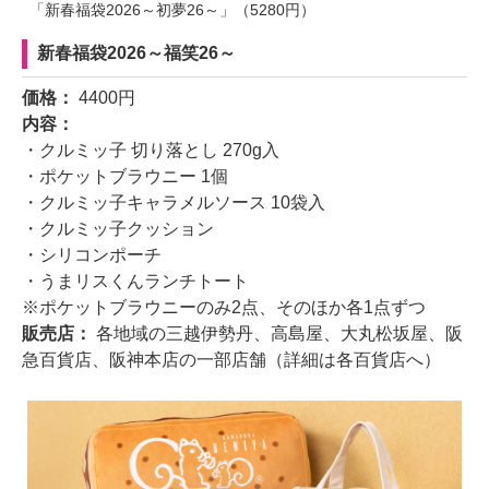
「新春福袋2026～初夢26～」（5280円）
新春福袋2026～福笑26～
価格：
4400円
内容：
・クルミッ子 切り落とし 270g入
・ポケットブラウニー 1個
・クルミッ子キャラメルソース 10袋入
・クルミッ子クッション
・シリコンポーチ
・うまリスくんランチトート
※ポケットブラウニーのみ2点、そのほか各1点ずつ
販売店：
各地域の三越伊勢丹、高島屋、大丸松坂屋、阪
急百貨店、阪神本店の一部店舗（詳細は各百貨店へ）