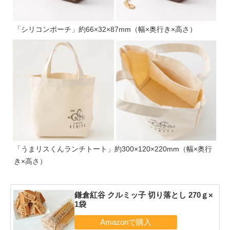
「シリコンポーチ」約66×32×87mm（幅×奥行き×高さ）
「うまリスくんランチトート」約300×120×220mm（幅×奥行
き×高さ）
鎌倉紅谷 クルミッ子 切り落とし 270ｇ×
1袋