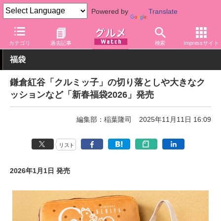
Powered by
Translate
グルメ Watch
関連商品
グッズ
バッグ・ポーチ
カテゴリ
過去記事
検索
Impressサイト
福袋
鎌倉紅谷「クルミッ子」の切り落としや大きなク
ッションなど「新春福袋2026」発売
編集部：稲葉隆司
2025年11月11日 16:09
リスト
2026年1月1日 発売