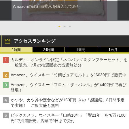
Amazonの政府備蓄米を購入してみた
●
●
●
アクセスランキング
1時間
24時間
1週間
1カ月
カルディ、オンライン限定「ネコバッグ＆タンブラーセット」を
一般販売。7月の抽選販売の当選無効分
Amazon、ウイスキー「竹鶴ピュアモルト」を“6639円”で販売中
Amazon、ウイスキー「フロム・ザ・バレル」が“4402円”で再び
登場！
かつや、カツ丼や定食などが150円引きの「感謝祭」8日間限定
で実施！ ご飯大盛も無料
ビックカメラ、ウイスキー「山崎18年」「響21年」を“6万7100
円”で抽選販売。店頭で9日まで受付