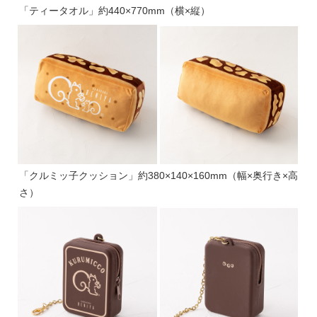
「ティータオル」約440×770mm（横×縦）
「クルミッ子クッション」約380×140×160mm（幅×奥行き×高
さ）