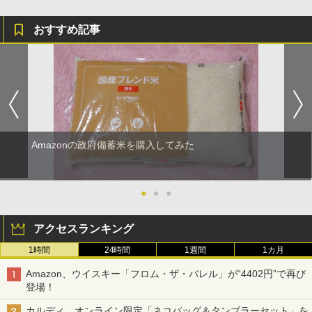
おすすめ記事
Amazonの政府備蓄米を購入してみた
●
●
●
アクセスランキング
1時間
24時間
1週間
1カ月
Amazon、ウイスキー「フロム・ザ・バレル」が“4402円”で再び
登場！
カルディ、オンライン限定「ネコバッグ＆タンブラーセット」を