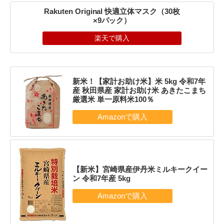
Rakuten Original 快適立体マスク（30枚
×9パック）
楽天で購入
新米！【家計お助け米】米 5kg 令和7年
産 秋田県産 家計お助け米 あきたこまち
厳選米 単一原料米100％
【新米】宮崎県産伊丹米ミルキークイー
ン 令和7年産 5kg