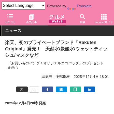
Powered by
Translate
グルメ Watch
サービス
通販
カテゴリ
過去記事
検索
Impressサイト
ニュース
楽天、初のプライベートブランド「Rakuten
Original」発売！ 天然水/炭酸水/ウェットティッ
シュ/マスクなど
「お買いものパンダ！オリジナルエコバッグ」のプレゼント
企画も
編集部：友部珠枝
2025年12月4日 18:01
リスト
2025年12月4日20時 発売