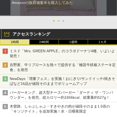
Amazonの政府備蓄米を購入してみた
●
●
●
アクセスランキング
1時間
24時間
1週間
1カ月
ミスド「Mrs. GREEN APPLE」のコラボドーナツ4種、いよいよ
発売！
吉野家、牛リブロースを熱々で提供する「極旨牛鉄板ステーキ定
食」を発売
NewDays「増量フェス」を実施！おにぎり/サンドイッチ/焼きそ
ばなど16品が値段そのままでボリュームアップ
バーガーキング、超大型チーズバーガー「ダーティ ザ・ワンパ
ウンダー」を発売。総カロリー約1656kcal、総重量約527g！
木曽路、しゃぶしゃぶ・すきやきの肉が値段そのまま1.5倍の
「キソジナイト」を追加実施！水・日曜夜限定