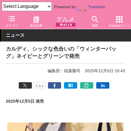
Powered by
Translate
グルメ Watch
店舗
バラエティ
カルディ
カテゴリ
過去記事
検索
Impressサイト
ニュース
カルディ、シックな色合いの「ウィンターバッ
グ」ネイビーとグリーンで発売
編集部：稲葉隆司
2025年12月5日 10:43
リスト
2025年12月5日 発売