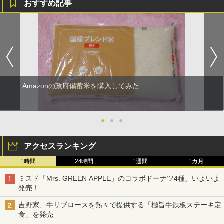
おすすめ記事
Amazonの政府備蓄米を購入してみた
●
●
●
アクセスランキング
1時間
24時間
1週間
1カ月
ミスド「Mrs. GREEN APPLE」のコラボドーナツ4種、いよいよ
発売！
吉野家、牛リブロースを熱々で提供する「極旨牛鉄板ステーキ定
食」を発売