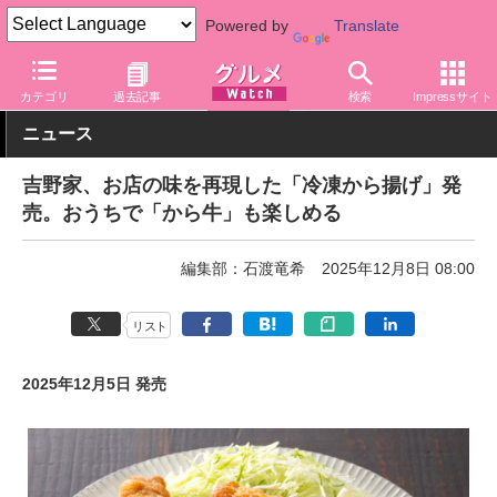
Powered by
Translate
グルメ Watch
店舗
丼もの
吉野家
カテゴリ
過去記事
検索
Impressサイト
ニュース
吉野家、お店の味を再現した「冷凍から揚げ」発
売。おうちで「から牛」も楽しめる
編集部：石渡竜希
2025年12月8日 08:00
リスト
2025年12月5日 発売