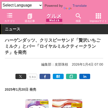
Powered by
Translate
グルメ Watch
菓子・スイーツ
アイスクリーム
カテゴリ
過去記事
検索
Impressサイト
ニュース
ハーゲンダッツ、クリスピーサンド「贅沢いちご
ミルク」とバー「ロイヤルミルクティークラン
チ」を発売
編集部：友部珠枝
2026年1月4日 07:00
リスト
2025年1月20日 発売