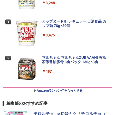
￥3,248
野沢農産 無洗米 青い流るる コシヒカリ
4
5kg 長野県産 令和7年産
角ハイボール 350ml×24本 サントリー ウ
4
カップヌードル レギュラー 日清食品 カ
4
イスキー ハイボール 缶
ップ麺 78g×20個
￥3,980
￥4,930
￥3,475
【在庫処分価格】ももたろう印 無洗米 5
5
kg 業務用 お米マイスターブレンド
サントリー シングルモルト ウイスキー
5
マルちゃん マルちゃんZUBAAAN! 横浜
5
白州 Story of the Distillery 2026 化粧箱
家系醤油豚骨 3食パック 130g×3食
入 700ml
￥2,680
￥467
￥19,860
Amazonランキングをもっと見る
編集部のおすすめ記事
[山善] スチームオーブンレンジ 25L 一人
チロルチョコ×初音ミク「チロルチョコ
1