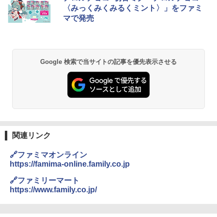
暮らし 二人暮らし フラットテーブル ス
〈みっくみくみるくミント〉」をファミ
チーム調理 自動メニュー19種搭載 角皿
マで発売
付き ブラック MRK-F250TSV(B)
￥22,800
Google 検索で当サイトの記事を優先表示させる
シャープ 過熱水蒸気 オーブンレンジ 23
2
L 1段調理 ブラック RE-WF232-B シンプ
ル操作 コンパクト 一人暮らし 二人暮ら
し らくチン!（絶対湿度）センサー ノン
フライ調理 トースト スチームあたため
ワイドフラット庫内 簡単お手入れ
￥29,478
関連リンク
🔗ファミマオンライン
https://famima-online.family.co.jp
[山善] スチームオーブンレンジ 省エネ
3
高効率 15L 一人暮らし 二人暮らし スチ
🔗ファミリーマート
ーム調理 フラットテーブル トースト機
https://www.family.co.jp/
能 自動メニュー33種 簡単お手入れ ブラ
ック YRZ-WF150TV(B)