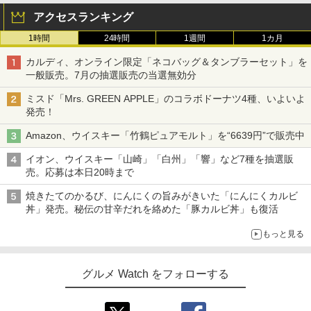
アクセスランキング
1時間
24時間
1週間
1カ月
カルディ、オンライン限定「ネコバッグ＆タンブラーセット」を
一般販売。7月の抽選販売の当選無効分
ミスド「Mrs. GREEN APPLE」のコラボドーナツ4種、いよいよ
発売！
Amazon、ウイスキー「竹鶴ピュアモルト」を“6639円”で販売中
イオン、ウイスキー「山崎」「白州」「響」など7種を抽選販
売。応募は本日20時まで
焼きたてのかるび、にんにくの旨みがきいた「にんにくカルビ
丼」発売。秘伝の甘辛だれを絡めた「豚カルビ丼」も復活
もっと見る
グルメ Watch をフォローする