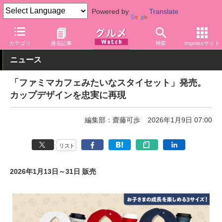
Powered by
Translate
グルメ Watch
店舗
コンビニ
ファミリーマート
カテゴリ
過去記事
検索
Impressサイト
ニュース
「ファミマカフェみたいなスタイセット」発売。
カップデザインを忠実に再現
編集部：齋藤可歩
2026年1月9日 07:00
リスト
2026年1月13日～31日 販売