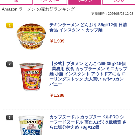
米
ウイスキー
ラーメン
レンジ
Amazon ラーメン の売れ筋ランキング
更新日時：2026/08/08 12:03
by Amazon 国産ブレンド米 精米 5kg
ブラックニッカ ニッカ Nikka ウィスキ
チキンラーメン どんぶり 85g×12個 日清
1
1
1
ー4000ml ブラックニッカクリア ウヰス
食品 インスタント カップ麺
キー 【日本 アサヒ ウィスキー】 大容量
￥2,650
お得 4リットル
￥1,939
￥4,358
【公式】ブタメン とんこつ味 35g×15個
2
新潟ケンベイ【精米】新潟県産にじのき
2
| 業務用 夜食 カップラーメン ミニカップ
らめき 5kg 令和7年産
角瓶 2700ml サントリー ウイスキー ハ
麺 小腹 インスタント アウトドアにも ロ
2
イボール 大容量
ーリングストック 大人買い おやつカン
￥3,056
パニー
￥6,063
￥1,288
by Amazon あきたこまちブレンド 無洗
3
米 5kg
トリスウイスキー 4000ml サントリー 大
3
カップヌードル カップヌードルPRO シ
3
容量 4リットル
ーフードヌードル 高たんぱく&低糖質 さ
￥3,396
らに塩分控えめ 78g×12個
￥4,274