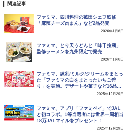
￥26,130
関連記事
ファミマ、四川料理の菰田シェフ監修
TOSHIBA(東芝) スチームオーブンレン
「麻辣チーズ肉まん」など2品発売
4
ジ 石窯ドーム ER-D80A(K) ブラック 25
2026年1月6日
0℃ 1段調理 フラットテーブル 電子レン
ジ 赤外線センサー ノンフライ調理 簡単
お手入れ 小型 新生活 一人暮らし 二人暮
ファミマ、とり天うどんと「味千拉麺」
らし ファミリー
監修ラーメンを九州限定で発売
￥34,546
2026年1月6日
ファミマ、練乳/ミルク/クリームをまとっ
シャープ ウォーターオーブン ヘルシオ
た「ファミマの白をまとったいちご狩
5
AX-XJ1-B ブラック 30L 2段調理 コンベ
り」を実施。デザートや菓子など16品を
クション トースト機能
用意
2025年12月29日
￥44,800
ファミマ、アプリ「ファミペイ」でJAL
と初コラボ。1等当選者には世界一周相当
18万JALマイルをプレゼント！
2025年12月29日