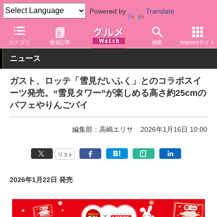
Powered by
Translate
グルメ Watch
店舗
レストラン
ガスト
カテゴリ
過去記事
検索
Impressサイト
ニュース
ガスト、ロッテ「雪見だいふく」とのコラボスイ
ーツ発売。“雪見タワー”が楽しめる高さ約25cmの
パフェやりんごパイ
編集部：高嶋エリサ
2026年1月16日 10:00
リスト
2026年1月22日 発売