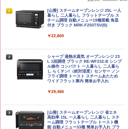
by Amazon 国産ブレンド米 精米 5kg
ブラックニッカ ニッカ Nikka ウィスキ
チキンラーメン どんぶり 85g×12個 日清
[山善] スチームオーブンレンジ 25L 一人
1
1
1
1
ー4000ml ブラックニッカクリア ウヰス
食品 インスタント カップ麺
暮らし 二人暮らし フラットテーブル ス
キー 【日本 アサヒ ウィスキー】 大容量
チーム調理 自動メニュー19種搭載 角皿
￥2,650
お得 4リットル
付き ブラック MRK-F250TSV(B)
￥1,939
￥4,358
￥22,800
【公式】ブタメン とんこつ味 35g×15個
2
野沢農産 無洗米 青い流るる コシヒカリ
2
| 業務用 夜食 カップラーメン ミニカップ
5kg 長野県産 令和7年産
角瓶 2700ml サントリー ウイスキー ハ
シャープ 過熱水蒸気 オーブンレンジ 23
麺 小腹 インスタント アウトドアにも ロ
2
2
イボール 大容量
L 1段調理 ブラック RE-WF232-B シンプ
ーリングストック 大人買い おやつカン
ル操作 コンパクト 一人暮らし 二人暮ら
￥3,980
パニー
し らくチン!（絶対湿度）センサー ノン
￥6,063
フライ調理 トースト スチームあたため
￥1,451
ワイドフラット庫内 簡単お手入れ
【在庫処分価格】ももたろう印 無洗米 5
￥29,480
3
kg 業務用 お米マイスターブレンド
角ハイボール 350ml×24本 サントリー ウ
3
カップヌードル カップヌードルPRO シ
3
イスキー ハイボール 缶
ーフードヌードル 高たんぱく&低糖質 さ
￥2,680
らに塩分控えめ 78g×12個
[山善] スチームオーブンレンジ 省エネ
￥4,930
3
高効率 15L 一人暮らし 二人暮らし スチ
￥3,248
ーム調理 フラットテーブル トースト機
能 自動メニュー33種 簡単お手入れ ブラ