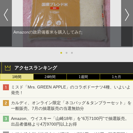
Amazonの政府備蓄米を購入してみた
●
●
●
アクセスランキング
1時間
24時間
1週間
1カ月
ミスド「Mrs. GREEN APPLE」のコラボドーナツ4種、いよいよ
発売！
カルディ、オンライン限定「ネコバッグ＆タンブラーセット」を
一般販売。7月の抽選販売の当選無効分
Amazon、ウイスキー「山崎18年」を“6万7100円”で抽選販売。
出品者価格より4万9700円以上お得