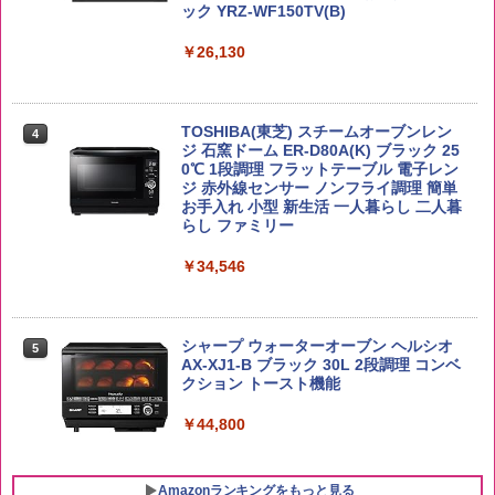
ック YRZ-WF150TV(B)
by Amazon あきたこまちブレンド 無洗
4
米 5kg
トリスウイスキー 4000ml サントリー 大
4
国分 tabete だし麺 千葉県産はまぐりだ
4
容量 4リットル
￥26,130
し 塩らーめん 108g×10袋 保存食 備蓄
￥3,396
￥4,345
￥2,323
TOSHIBA(東芝) スチームオーブンレン
4
ジ 石窯ドーム ER-D80A(K) ブラック 25
by Amazon 新潟県産 新潟のお米 無洗米
0℃ 1段調理 フラットテーブル 電子レン
5
5kg
ジ 赤外線センサー ノンフライ調理 簡単
【数量限定】フロム・ザ・バレル モルト
5
カップヌードル レギュラー 日清食品 カ
5
お手入れ 小型 新生活 一人暮らし 二人暮
ウイスキー500ml アサヒ [ 日本 500ml ]
ップ麺 78g×20個
らし ファミリー
【中元 ギフト プレゼント 贈り物に】
￥3,274
￥3,475
￥34,546
￥4,402
シャープ ウォーターオーブン ヘルシオ
5
AX-XJ1-B ブラック 30L 2段調理 コンベ
クション トースト機能
￥44,800
Amazonランキングをもっと見る