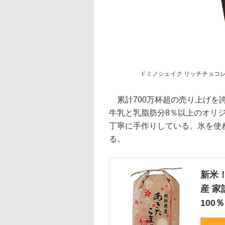
ドミノシェイク リッチチョコ
累計700万杯超の売り上げを
牛乳と乳脂肪分8％以上のオリ
丁寧に手作りしている。氷を使
る。
新米！
産 家
100％