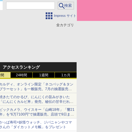
Impress サイト
全カテゴリ
アクセスランキング
時間
24時間
1週間
1カ月
カルディ、オンライン限定「ネコバッグ＆タン
ブラーセット」を一般販売。7月の抽選販売の
当選無効分
焼きたてのかるび、にんにくの旨みがきいた
「にんにくカルビ丼」発売。秘伝の甘辛だれを
絡めた「豚カルビ丼」も復活
ビックカメラ、ウイスキー「山崎18年」「響21
年」を“6万7100円”で抽選販売。店頭で9日まで
受付
かっぱ寿司×妖怪ウォッチ、ジバニャンやコマ
さんの「ダイカットメモ帳」をプレゼント