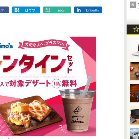
ェア
はてブ
note
LinkedIn