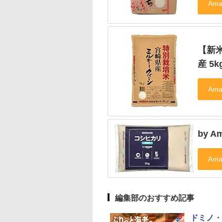
【新
産 5k
by 
編集部のおすすめ記事
ドミノ・