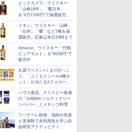
ビックカメラ、ウイスキー
も登場
「山崎18年」「響21年」
を“6万7100円”で抽選販売。
店頭で9日まで受付
イオン、ウイスキー「山崎」
「白州」「響」など7種を抽
選販売。応募は本日20時まで
Amazon、ウイスキー「竹鶴
ピュアモルト」を“6639円”で
販売中
丸源ラーメン×くまのがっこ
う、「ぷくもりシール4種セ
ット」が当たるXフォロー＆
リポストキャンペーン実施
ハウス食品、クリスピー食感
の「GABAN ソルティグリー
ンペパー」とメキシコ料理に
合う「GABAN チポトレペパ
リゾナーレ熱海、漁師や魚屋
ー」発売
と実体験で未利用魚を学ぶ自
由研究アクティビティ