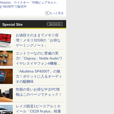
Amazon、ウイスキー「竹鶴ピュアモルト」
を“6639円”で販売中
もっと見る
Special Site
お値段そのままでメモリ倍
増！メモリ32GBの「お得な
ゲーミングノート」
エントリーなのに脅威の実
力!「Osprey」Noble Audioワ
イヤレスイヤフォン4機種を
一気に聴く
「A&ultima SP4000T」の魅
力！ポケットに入るオーディ
オの醍醐味
性能の良いお得な中古PC情
報はこのページでチェック！
レイズ鍛造1ピースアルミホ
イール「CE28 N-plus」軽量