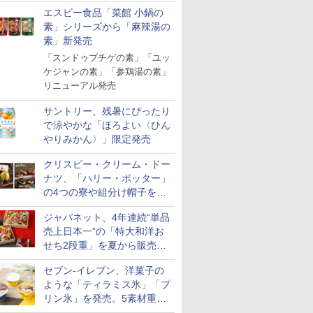
「Fisherman's Academy」を
エスビー食品「菜館 小鍋の
実施中
素」シリーズから「麻辣湯の
素」新発売
「スンドゥブチゲの素」「ユッ
ケジャンの素」「参鶏湯の素」
リニューアル発売
サントリー、残暑にぴったり
で涼やかな「ほろよい〈ひん
やりみかん〉」限定発売
クリスピー・クリーム・ドー
ナツ、「ハリー・ポッター」
の4つの寮や組分け帽子をイ
メージしたドーナツなど発売
ジャパネット、4年連続“単品
売上日本一”の「特大和洋お
せち2段重」を夏から販売。
73品・年越しそば付き
セブン-イレブン、洋菓子の
ような「ティラミス氷」「プ
リン氷」を発売。5素材重ね
と2層仕立ての濃厚な味わい