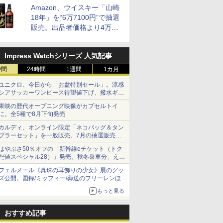
Amazon、ウイスキー「山崎
18年」を“6万7100円”で抽選
販売。出品者価格より4万
9700円以上お得
Impress Watchシリーズ 人気記事
時間
24時間
1週間
1カ月
ユニクロ、今日から「お盆特別セール」。涼感
シアサッカーワンピース待望値下げ、撥水ギア
ショーツは1990円に
東映の歴代オープニング映像がカプセルトイ
に。全5種で8月下旬発売
カルディ、オンライン限定「ネコバッグ＆タン
ブラーセット」を一般販売。7月の抽選販売の
当選無効分
はやぶさ50％オフの「新幹線eチケット（トク
だ値スペシャル28）」発売。秋冬乗車分、えき
ねっと限定
フェルメール《真珠の耳飾りの少女》展のグッ
ズ公開。図録/ミッフィー/葬送のフリーレンほ
か、注目ブランドコラボが実現
もっと見る
おすすめ記事