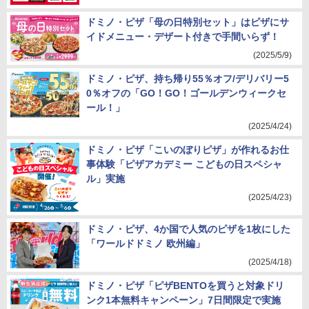
ドミノ・ピザ「母の日特別セット」はピザにサ
イドメニュー・デザート付きで手間いらず！
(2025/5/9)
ドミノ・ピザ、持ち帰り55％オフ/デリバリー5
0％オフの「GO！GO！ゴールデンウィークセ
ール！」
(2025/4/24)
ドミノ・ピザ「こいのぼりピザ」が作れるお仕
事体験「ピザアカデミー こどもの日スペシャ
ル」実施
(2025/4/23)
ドミノ・ピザ、4か国で人気のピザを1枚にした
「ワールドドミノ 欧州編」
(2025/4/18)
ドミノ・ピザ「ピザBENTOを買うと対象ドリ
ンク1本無料キャンペーン」7日間限定で実施