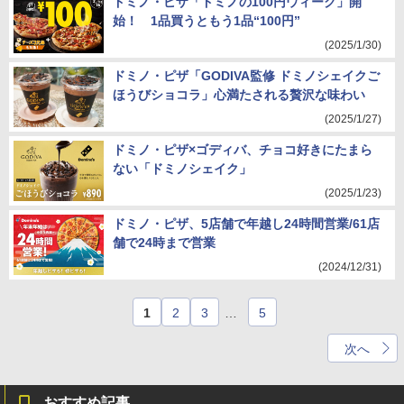
ドミノ・ピザ「ドミノの100円ウィーク」開
始！ 1品買うともう1品“100円”
(2025/1/30)
ドミノ・ピザ「GODIVA監修 ドミノシェイクご
ほうびショコラ」心満たされる贅沢な味わい
(2025/1/27)
ドミノ・ピザ×ゴディバ、チョコ好きにたまら
ない「ドミノシェイク」
(2025/1/23)
ドミノ・ピザ、5店舗で年越し24時間営業/61店
舗で24時まで営業
(2024/12/31)
1
2
3
…
5
次へ
おすすめ記事