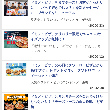
ドミノ・ピザ、耳までチーズと具材がたっぷり
に！「だって好きでしょ？」を新メッセージ
に、ブランドをリニューアル
発表会にお笑いコンビ「たくろう」が登場
(2026/6/23)
ドミノ・ピザ、デリバリー限定で“S→M”のサ
イズアップが無料に！
「絶対に食べてほしいピザが、ドミノにある」キ
ャンペーン
(2026/6/12)
ドミノ・ピザ、父の日にクワトロ・ピザとから
あげ/ナゲット/ポテトが付く「クワトロパーテ
ィーセット」発売
人気クワトロ・ピザのランキングも発表
(2026/6/8)
ドミノ・ピザ、とろとろチーズを自分でかけた
りつけたり！「チーズソースの雨大作戦」を実
施