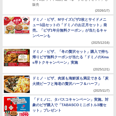
販売
(2026/1/7)
ドミノ・ピザ、Mサイズピザ2枚とサイドメニ
ュー3品セットの「ドミノのお正月セット」発
売。「ピザ1年分無料クーポン」が当たるキャ
ンペーンも
(2025/12/16)
ドミノ・ピザ、「冬の贅沢セット」購入で持ち
帰りピザ無料クーポンが当たる「ドミノのXma
s早トクキャンペーン」実施
(2025/12/1)
ドミノ・ピザ、肉派も海鮮派も満足できる「炭
火焼ビーフと海老の贅沢ハーフ＆ハーフ」
(2025/11/7)
「ドミノに、タバスコキャンペーン」実施。対
象のピザ購入で「TABASCOミニボトル3種セ
ット」プレゼント