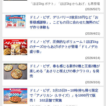
「ほぼ1kg ポテト」「ほぼ1kg からあげ」も再登場
(2026/5/27)
ドミノ・ピザ、デリバリー2枚目10円など「お
客様感謝祭」。こどもの日に合わせた無料のピ
ザ作り体験も
(2026/4/21)
ドミノ・ピザ、圧倒的なボリューム！ほぼ1kg
のチーズ/からあげ/ポテトが登場「ドミノデカ
盛り祭」
(2026/4/14)
ドミノ・ピザ、春を感じる新作2種と王道2種が
楽しめる「あさりと桜えびの春クワトロ」を発
売
(2026/3/16)
ドミノ・ピザ、3月15日9～10時/持ち帰り限定
で「アメリカン（Lサイズ）」を1000円で販
売！ 102店舗で実施