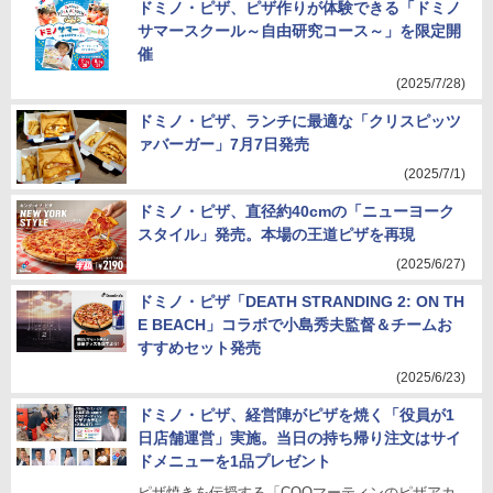
ドミノ・ピザ、ピザ作りが体験できる「ドミノ
サマースクール～自由研究コース～」を限定開
催
(2025/7/28)
ドミノ・ピザ、ランチに最適な「クリスピッツ
ァバーガー」7月7日発売
(2025/7/1)
ドミノ・ピザ、直径約40cmの「ニューヨーク
スタイル」発売。本場の王道ピザを再現
(2025/6/27)
ドミノ・ピザ「DEATH STRANDING 2: ON TH
E BEACH」コラボで小島秀夫監督＆チームお
すすめセット発売
(2025/6/23)
ドミノ・ピザ、経営陣がピザを焼く「役員が1
日店舗運営」実施。当日の持ち帰り注文はサイ
ドメニューを1品プレゼント
ピザ焼きを伝授する「COOマーティンのピザアカ