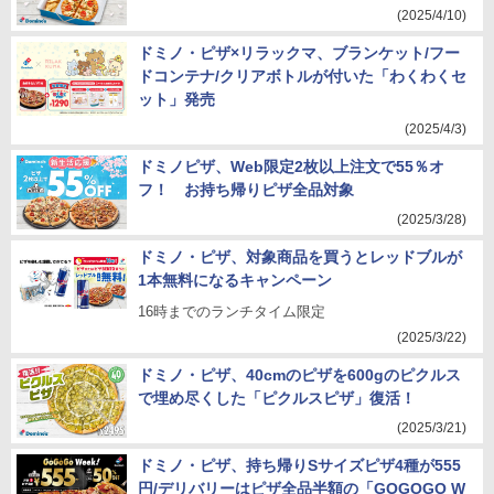
(2025/4/10)
ドミノ・ピザ×リラックマ、ブランケット/フー
ドコンテナ/クリアボトルが付いた「わくわくセ
ット」発売
(2025/4/3)
ドミノピザ、Web限定2枚以上注文で55％オ
フ！ お持ち帰りピザ全品対象
(2025/3/28)
ドミノ・ピザ、対象商品を買うとレッドブルが
1本無料になるキャンペーン
16時までのランチタイム限定
(2025/3/22)
ドミノ・ピザ、40cmのピザを600gのピクルス
で埋め尽くした「ピクルスピザ」復活！
(2025/3/21)
ドミノ・ピザ、持ち帰りSサイズピザ4種が555
円/デリバリーはピザ全品半額の「GOGOGO W