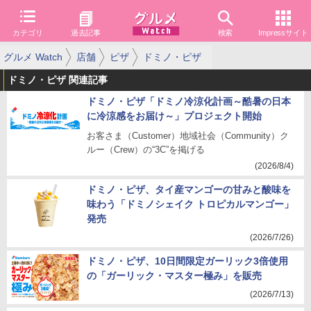
カテゴリ
過去記事
検索
Impressサイト
グルメ Watch
店舗
ピザ
ドミノ・ピザ
ドミノ・ピザ 関連記事
ドミノ・ピザ「ドミノ冷涼化計画～酷暑の日本
に冷涼感をお届け～」プロジェクト開始
お客さま（Customer）地域社会（Community）ク
ルー（Crew）の“3C”を掲げる
(2026/8/4)
ドミノ・ピザ、タイ産マンゴーの甘みと酸味を
味わう「ドミノシェイク トロピカルマンゴー」
発売
(2026/7/26)
ドミノ・ピザ、10日間限定ガーリック3倍使用
の「ガーリック・マスター極み」を販売
(2026/7/13)