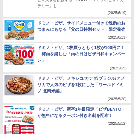
デミー」も
(2025/6/19)
ドミノ・ピザ、サイドメニュー付きで晩酌のお
つまみにもなる「父の日特別セット」限定発売
(2025/6/13)
ドミノ・ピザ、1枚買うともう1枚が100円に！
梅雨を楽しむ「雨の日はピザ日和キャンペー
ン」
(2025/6/5)
ドミノ・ピザ、メキシコ/カナダ/ブラジル/アメ
リカで人気のピザを1枚にした「ワールドドミ
ノ 北南米編」
(2025/5/20)
ドミノ・ピザ、新卒1年目限定「ピザBENTO」
が無料になるクーポン付き名刺を配布！
(2025/5/12)