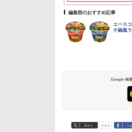
編集部のおすすめ記事
10
10
10
1
1
1
2
2
2
エースコ
チ鍋風ラ
ーチャーズ ハイラ
麺職人 醤油 [丸大
-D70B-W ホワイト
ジムビーム 4000ml サ
人気 カップ麺 12種類
ER-D3000B-K(グラン
ブラックニッカ ニッカ
チキンラーメン どんぶ
【セット買い】[山善]
角瓶 2700ml サント
【公式】ブタメン と
シャープ 過熱水蒸気
クリーム 4000ml
油使用 豊かな旨味
ドーム オーブンレ
ントリー バーボン ウ
詰め合わせ セット 12
ブラック) 石窯ドーム
Nikka ウィスキー
り 85g×12個 日清食品
スチームオーブンレン
ー ウイスキー ハイ
こつ味 35g×15個 | 
ーブンレンジ RE-
トリー スコッチ
ク] 日清食品 カッ
26L
イスキー アメリカ合衆
個アソート
過熱水蒸気オーブンレ
4000ml ブラックニッ
インスタント カップ麺
ジ 25L 一人暮らし 二人
ル 大容量
用 夜食 カップラー
SS10Z-W ホワイト 3
スキー 4リットル
87g ×12個
国 大容量 4リットル
ンジ 30L
カクリア ウヰスキー
暮らし フラットテーブ
ミニカップ麺 小腹 
2段 調理 コンベクシ
Google
395
552
,825
￥6,176
￥2,180
￥56,800
￥4,358
￥1,939
￥30,280
￥6,055
￥1,288
￥44,367
量
【日本 アサヒ ウィスキ
ル スチーム調理 自動メ
スタント アウトドア
ン 250℃ 連続加熱 
ー】 大容量 お得 4リッ
ニュー19種搭載 角皿付
も ローリングストッ
お手入れ ホワイトバ
トル
き ブラック MRK-
大人買い おやつカン
クライト液晶 らくチ
F250TSV(B) + 炊飯器
ニー
ン！（絶対湿度）セ
一人暮らし 5.5合 3種類
サー 時短料理 ファ
炊き分け機能 マイコン
ー 大型レンジ 大容
式 低温調理 無洗米モー
ド 保温 予約機能 ブラ
ック AMRC-10M(B)
ポスト
リスト
シ