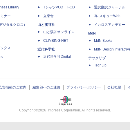
ness Library
TシャツPOD T-OD
通訳翻訳ジャーナル
セミナー
立東舎
JレスキューWeb
 X（デジタルクロス）
山と溪谷社
イカロスアカデミー
山と溪谷オンライン
MdN
CLIMBING-NET
MdN Books
ブックス
近代科学社
MdN Design Interactiv
ing
近代科学社Digital
テックリブ
TechLib
広告掲載のご案内
編集部へのご連絡
プライバシーポリシー
会社概要
Copyright ©
2026
Impress Corporation. All rights reserved.