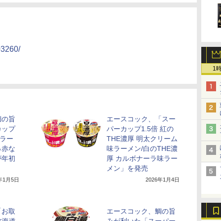
03260/
1
鯛の旨
エースコック、「スー
カップ
パーカップ1.5倍 紅の
湯ラー
THE濃厚 明太クリーム
っ赤な
味ラーメン/白のTHE濃
が年初
厚 カルボナーラ味ラー
メン」を発売
6年1月5日
2026年1月4日
「お取
エースコック、鯛の旨