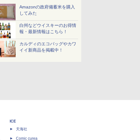
Amazonの政府備蓄米を購入
してみた
白州などウイスキーのお得情
報・最新情報はこちら！
カルディのエコバッグやカワ
イイ新商品を掲載中！
ICE
天海社
ス
Comic curea