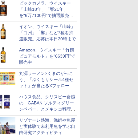
ビックカメラ、ウイスキー
も登場
「山崎18年」「響21年」
を“6万7100円”で抽選販売。
店頭で9日まで受付
イオン、ウイスキー「山崎」
「白州」「響」など7種を抽
選販売。応募は本日20時まで
Amazon、ウイスキー「竹鶴
ピュアモルト」を“6639円”で
販売中
7
8
9
10
丸源ラーメン×くまのがっこ
う、「ぷくもりシール4種セ
ット」が当たるXフォロー＆
リポストキャンペーン実施
ハウス食品、クリスピー食感
の「GABAN ソルティグリー
 新潟県産
新潟県産新之助 無洗米
フクテイライス【白
新潟県産コシヒカリ (5
新米予約 
ンペパー」とメキシコ料理に
米 5kg
5kg 令和7年産
米】北東北産 お米 米
㎏) 精米 令和7年産 お
【家計お助
合う「GABAN チポトレペパ
あきたこまち 令和7年
米のたかさか
10kg 令
リゾナーレ熱海、漁師や魚屋
ー」発売
￥2,772
産 (5kg)
産 あきた
と実体験で未利用魚を学ぶ自
￥3,300
￥3,893
￥5,780
米 単一原料
由研究アクティビティ
米 (5kg×2