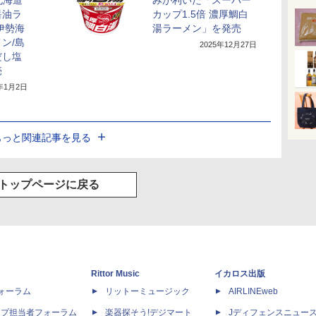
北海道
みが利いた「スーパー
醤油ラ
カップ1.5倍 濃厚鯛白
伊勢海
湯ラーメン」を発売
ン/島
2025年12月27日
だし塩
売
6年1月2日
もっと関連記事を見る
トップページに戻る
Rittor Music
イカロス出版
dフォーラム
リットーミュージック
AIRLINEweb
ップ担当者フォーラム
楽器探そう!デジマート
Jディフェンスニュー