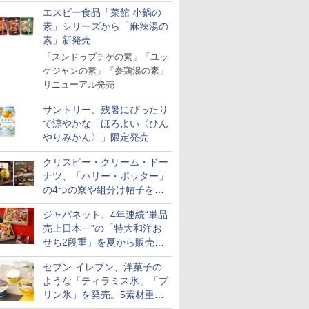
「Fisherman's Academy」を
エスビー食品「菜館 小鍋の
実施中
素」シリーズから「麻辣湯の
素」新発売
7
7
7
8
8
8
9
9
9
10
10
10
「スンドゥブチゲの素」「ユッ
ケジャンの素」「参鶏湯の素」
リニューアル発売
サントリー、残暑にぴったり
で涼やかな「ほろよい〈ひん
やりみかん〉」限定発売
ジナル ブ
ル レギュ
 オーブン
【数量限定】フロム・
マルちゃん マルちゃん
日立 過熱水蒸気 オーブ
サントリー シングルモ
カップヌードル パクチ
コンフィー(COMFEE')
ティーチャーズ ハイラ
日清麺職人 醤油 [丸大
ER-D70B-W ホワイト
ジムビーム 4
人気 カップ
ER-D300
キー 4リ
 カップ麺
ム ビスト
ザ・バレル モルトウイ
ZUBAAAN! 横浜家系
ンレンジ ヘルシーシェ
ルト ウイスキー 山崎
ー香るトムヤムクンヌ
スチームオーブンレン
ンドクリーム 4000ml
豆醤油使用 豊かな旨味
石窯ドーム オーブンレ
ントリー 
詰め合わせ 
ブラック)
クリスピー・クリーム・ドー
大容量
 30L 2
スキー500ml アサヒ [
醤油豚骨 3食パック
フ 30L MRO-W1C K フ
Story of the Distillery
ードル [世界三大スー
ジ 25L フラットテーブ
サントリー スコッチ
とコク] 日清食品 カッ
ンジ 26L
イスキー 
個アソート
過熱水蒸気
ナツ、「ハリー・ポッター」
リル 高精
日本 500ml ]【中元 ギ
130g×3食
ロストブラック 熱風コ
2026 化粧箱入 700ml
プ] 日清食品 カップ麺
ル 発酵・トースト機能
ウイスキー 4リットル
プ麺 87g ×12個
国 大容量 
ンジ 30L
￥4,402
￥341
￥49,718
￥23,000
￥2,594
￥19,780
￥6,395
￥1,552
￥27,825
￥6,176
￥2,180
￥56,800
の4つの寮や組分け帽子をイ
ピードセン
フト プレゼント 贈り物
ンベクション 2段式 W
75g×12個
オートメニュー23種 オ
大容量
 スマホ連
に】
スキャン［メーカー保
メージしたドーナツなど発売
ーブン～250℃ レンジ
ジャパネット、4年連続“単品
E-
証1年／お手入れ簡単設
~1000W高出力 全国対
計］
応 ヘルツフリー カップ
売上日本一”の「特大和洋お
スチーム調理 予熱対応
せち2段重」を夏から販売。
自動脱臭 消音モード
73品・年越しそば付き
【2年メーカー保証】
セブン-イレブン、洋菓子の
ブラック CF-EA261-
ような「ティラミス氷」「プ
BK
リン氷」を発売。5素材重ね
と2層仕立ての濃厚な味わい