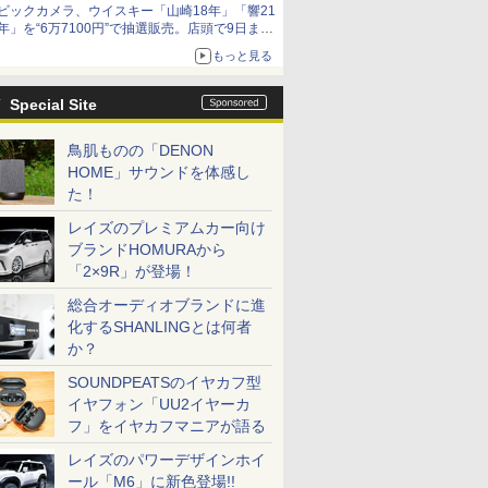
ビックカメラ、ウイスキー「山崎18年」「響21
年」を“6万7100円”で抽選販売。店頭で9日まで
受付
もっと見る
Special Site
鳥肌ものの「DENON
HOME」サウンドを体感し
た！
レイズのプレミアムカー向け
ブランドHOMURAから
「2×9R」が登場！
総合オーディオブランドに進
化するSHANLINGとは何者
か？
SOUNDPEATSのイヤカフ型
イヤフォン「UU2イヤーカ
フ」をイヤカフマニアが語る
レイズのパワーデザインホイ
ール「M6」に新色登場!!