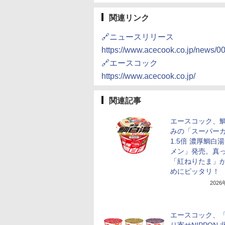
関連リンク
🔗ニュースリリース
https://www.acecook.co.jp/news/0
🔗エースコック
https://www.acecook.co.jp/
関連記事
エースコック、
みの「スーパー
1.5倍 濃厚鯛白
メン」発売。真
「紅ねりたま」
めにピッタリ！
202
エースコック、