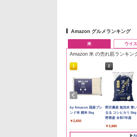
Amazon グルメランキング
米
ウイ
Amazon 米 の売れ筋ランキン
10
1
2
県産コシヒカリ (5
新米予約 令和8年産
by Amazon 国産ブレ
野沢農産 無洗米 青
 精米 令和7年産 お
【家計お助け米】米
ンド米 精米 5kg
るる コシヒカリ 5kg
たかさか
10kg 令和8年産 秋田県
野県産 令和7年産
￥2,650
産 あきたこまち 厳選
893
￥5,780
￥3,980
米 単一原料米100％ 白
米 (5kg×2袋)
A