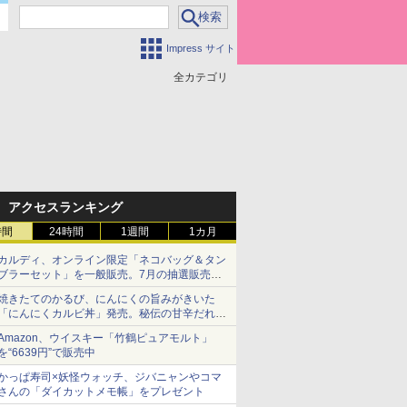
Impress サイト
全カテゴリ
アクセスランキング
時間
24時間
1週間
1カ月
カルディ、オンライン限定「ネコバッグ＆タン
ブラーセット」を一般販売。7月の抽選販売の
当選無効分
焼きたてのかるび、にんにくの旨みがきいた
「にんにくカルビ丼」発売。秘伝の甘辛だれを
絡めた「豚カルビ丼」も復活
Amazon、ウイスキー「竹鶴ピュアモルト」
を“6639円”で販売中
かっぱ寿司×妖怪ウォッチ、ジバニャンやコマ
さんの「ダイカットメモ帳」をプレゼント