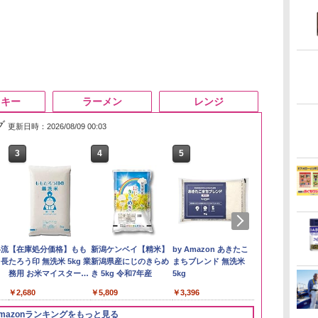
スキー
ラーメン
レンジ
グ
更新日時：2026/08/09 00:03
3
4
5
6
い流
【在庫処分価格】もも
新潟ケンベイ【精米】
by Amazon あきたこ
by Amazon
 長
たろう印 無洗米 5kg 業
新潟県産にじのきらめ
まちブレンド 無洗米
新潟のお米 無洗
務用 お米マイスターブ
き 5kg 令和7年産
5kg
￥3,274
レンド
￥2,680
￥5,809
￥3,396
mazonランキングをもっと見る