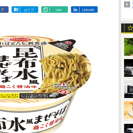
ェア
はてブ
note
LinkedIn