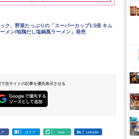
3
3
3
4
4
4
5
5
5
6
6
6
ック、野菜たっぷりの「スーパーカップ1.5倍 キム
ーメン/地鶏だし塩鍋風ラーメン」発売
リ
ん
 オ
角ハイボール
国分 tabete だし麺 千
[山善] スチームオーブ
トリスウイスキー
カップヌードル カップ
TOSHIBA(東芝) スチ
サントリー シングルモ
カップヌードル カップ
シャープ ウォーターオ
甲州韮崎 オリ
カップヌード
パナソニック
ボー
業務
350ml×24本 サントリ
葉県産はまぐりだし 塩
ンレンジ 省エネ 高効率
4000ml サントリー 大
ヌードルPRO シーフー
ームオーブンレンジ 石
ルト ウイスキー 白州
ヌードルPRO しょうゆ
ーブン ヘルシオ AX-
レンド ウイス
ラー 日清食品
レンジ スチー
メン
0L
ー ウイスキー ハイボー
らーめん 108g×10袋 保
15L 一人暮らし 二人暮
容量 4リットル
ドヌードル 高たんぱく
窯ドーム ER-D80A(K)
Story of the Distillery
高たんぱく&低糖質 さ
XJ1-B ブラック 30L 2
ットル 日本 
78g×20個
ロ 最高峰モデル
イン
ョ
ル 缶
存食 備蓄
らし スチーム調理 フラ
&低糖質 さらに塩分控
ブラック 250℃ 1段調
2026 化粧箱入 700ml
らに塩分控えめ
段調理 コンベクション
4000ml 4L
段 おまかせグ
 検索で当サイトの記事を優先表示させる
￥4,927
￥2,323
￥26,800
￥4,274
￥3,248
￥34,546
￥19,860
￥2,885
￥44,800
￥3,725
￥3,475
￥116,700
に
簡単
ットテーブル トースト
えめ 78g×12個
理 フラットテーブル
75g×12個
トースト機能
細・64眼ス
ク
ッ
機能 自動メニュー33種
電子レンジ 赤外線セン
サー 時短料理
パ
簡単お手入れ グレー
サー ノンフライ調理
携 ブラック N
ン
YRZ-WF150TV(H)
簡単お手入れ 小型 新
UBS10D-K
ミリ
生活 一人暮らし 二人
量
暮らし ファミリー
ェア
はてブ
note
LinkedIn