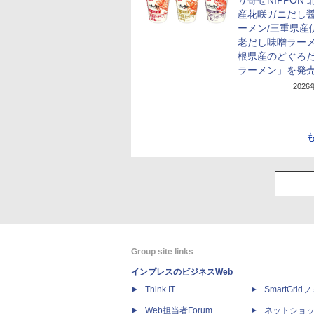
り寄せNIPPON 
産花咲ガニだし
ーメン/三重県産
老だし味噌ラーメ
根県産のどぐろ
ラーメン」を発
202
Group site links
インプレスのビジネスWeb
Think IT
SmartGri
Web担当者Forum
ネットショ