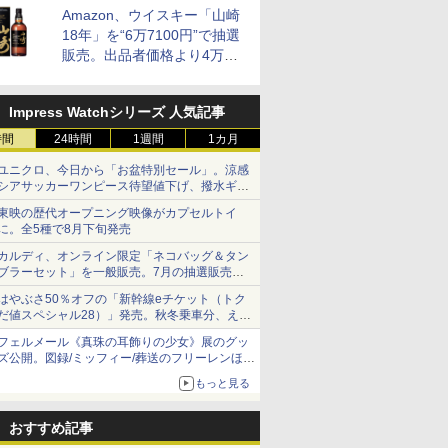
Amazon、ウイスキー「山崎
18年」を“6万7100円”で抽選
販売。出品者価格より4万
9700円以上お得
Impress Watchシリーズ 人気記事
時間
24時間
1週間
1カ月
ユニクロ、今日から「お盆特別セール」。涼感
シアサッカーワンピース待望値下げ、撥水ギア
ショーツは1990円に
東映の歴代オープニング映像がカプセルトイ
に。全5種で8月下旬発売
カルディ、オンライン限定「ネコバッグ＆タン
ブラーセット」を一般販売。7月の抽選販売の
当選無効分
はやぶさ50％オフの「新幹線eチケット（トク
だ値スペシャル28）」発売。秋冬乗車分、えき
ねっと限定
フェルメール《真珠の耳飾りの少女》展のグッ
ズ公開。図録/ミッフィー/葬送のフリーレンほ
か、注目ブランドコラボが実現
もっと見る
おすすめ記事