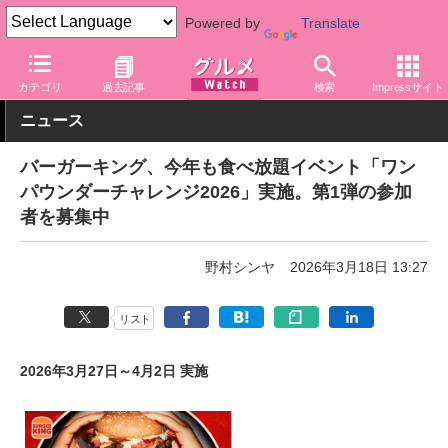
Powered by
Translate
グルメ Watch
店舗
ファストフード
バーガーキング
カテゴリ
過去記事
検索
Impressサイト
ニュース
バーガーキング、今年も食べ放題イベント「ワン
パウンダーチャレンジ2026」実施。第1弾の参加
者を募集中
野村シンヤ
2026年3月18日 13:27
リスト
2026年3月27日～4月2日 実施