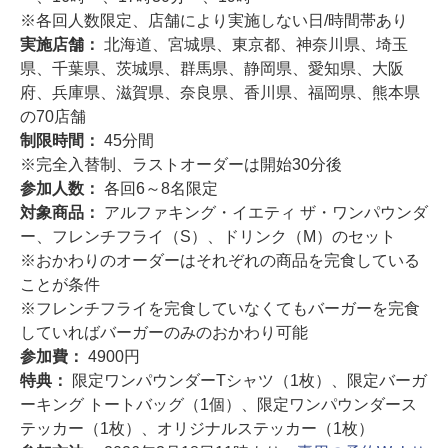
※各回人数限定、店舗により実施しない日/時間帯あり
実施店舗：
北海道、宮城県、東京都、神奈川県、埼玉
県、千葉県、茨城県、群馬県、静岡県、愛知県、大阪
府、兵庫県、滋賀県、奈良県、香川県、福岡県、熊本県
の70店舗
制限時間：
45分間
※完全入替制、ラストオーダーは開始30分後
参加人数：
各回6～8名限定
対象商品：
アルファキング・イエティ ザ・ワンパウンダ
ー、フレンチフライ（S）、ドリンク（M）のセット
※おかわりのオーダーはそれぞれの商品を完食している
ことが条件
※フレンチフライを完食していなくてもバーガーを完食
していればバーガーのみのおかわり可能
参加費：
4900円
特典：
限定ワンパウンダーTシャツ（1枚）、限定バーガ
ーキング トートバッグ（1個）、限定ワンパウンダース
テッカー（1枚）、オリジナルステッカー（1枚）