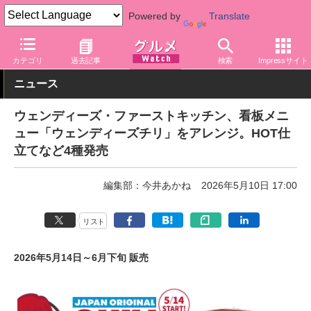
Powered by
Translate
グルメ Watch
店舗
ファストフード
カテゴリ
過去記事
検索
Impressサイト
ニュース
ウェンディーズ・ファーストキッチン、看板メニ
ュー「ウェンディーズチリ」をアレンジ。HOT仕
立てなど4種発売
編集部：今井あかね
2026年5月10日 17:00
リスト
2026年5月14日～6月下旬 販売