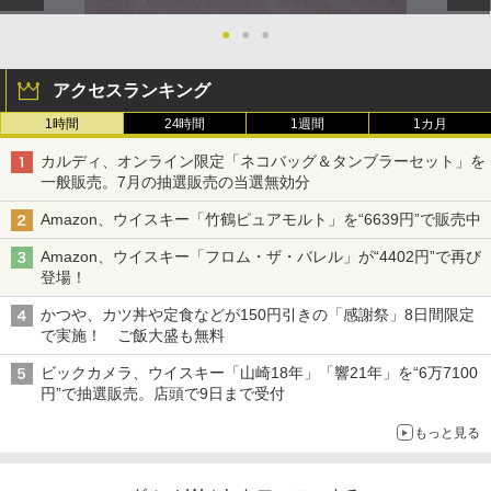
●
●
●
アクセスランキング
1時間
24時間
1週間
1カ月
カルディ、オンライン限定「ネコバッグ＆タンブラーセット」を
一般販売。7月の抽選販売の当選無効分
Amazon、ウイスキー「竹鶴ピュアモルト」を“6639円”で販売中
Amazon、ウイスキー「フロム・ザ・バレル」が“4402円”で再び
登場！
かつや、カツ丼や定食などが150円引きの「感謝祭」8日間限定
で実施！ ご飯大盛も無料
ビックカメラ、ウイスキー「山崎18年」「響21年」を“6万7100
円”で抽選販売。店頭で9日まで受付
もっと見る