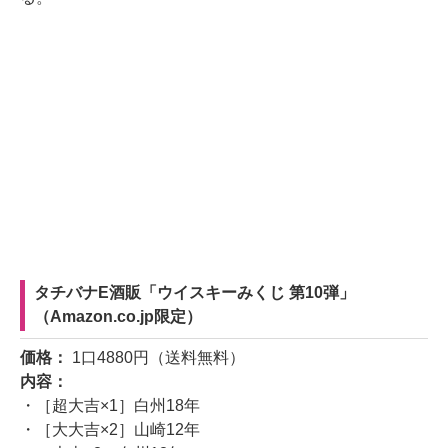
タチバナE酒販「ウイスキーみくじ 第10弾」
（Amazon.co.jp限定）
価格：
1口4880円（送料無料）
内容：
・［超大吉×1］白州18年
・［大大吉×2］山崎12年