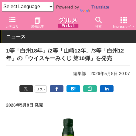
Powered by
Translate
グルメ Watch
アルコール
ウイスキー
カテゴリ
過去記事
検索
Impressサイト
ニュース
1等「白州18年」/2等「山崎12年」/3等「白州12
年」の「ウイスキーみくじ 第10弾」を発売
編集部
2026年5月8日 20:07
リスト
2026年5月8日 発売