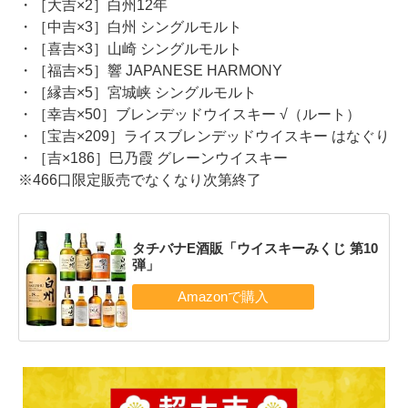
・［大吉×2］白州12年
・［中吉×3］白州 シングルモルト
・［喜吉×3］山崎 シングルモルト
・［福吉×5］響 JAPANESE HARMONY
・［縁吉×5］宮城峡 シングルモルト
・［幸吉×50］ブレンデッドウイスキー √（ルート）
・［宝吉×209］ライスブレンデッドウイスキー はなぐり
・［吉×186］巳乃霞 グレーンウイスキー
※466口限定販売でなくなり次第終了
タチバナE酒販「ウイスキーみくじ 第10
弾」