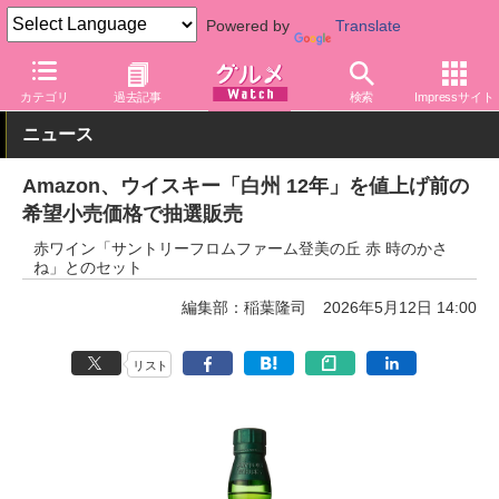
Powered by
Translate
グルメ Watch
アルコール
ウイスキー
カテゴリ
過去記事
検索
Impressサイト
ニュース
Amazon、ウイスキー「白州 12年」を値上げ前の
希望小売価格で抽選販売
赤ワイン「サントリーフロムファーム登美の丘 赤 時のかさ
ね」とのセット
編集部：稲葉隆司
2026年5月12日 14:00
リスト