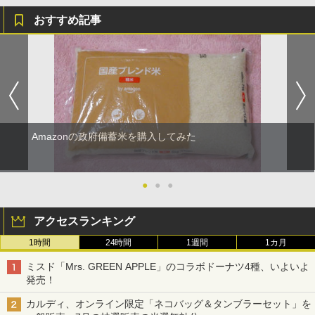
おすすめ記事
Amazonの政府備蓄米を購入してみた
●
●
●
アクセスランキング
1時間
24時間
1週間
1カ月
ミスド「Mrs. GREEN APPLE」のコラボドーナツ4種、いよいよ
発売！
カルディ、オンライン限定「ネコバッグ＆タンブラーセット」を