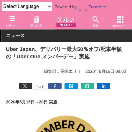
Powered by
Translate
グルメ Watch
サービス
デリバリー
カテゴリ
過去記事
検索
Impressサイト
ニュース
Uber Japan、デリバリー最大50％オフ/配車半額
の「Uber One メンバーデー」実施
編集部：高嶋エリサ
2026年5月15日 09:00
リスト
2026年5月15日～28日 実施