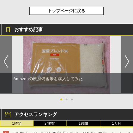
トップページに戻る
おすすめ記事
Amazonの政府備蓄米を購入してみた
●
●
●
アクセスランキング
1時間
24時間
1週間
1カ月