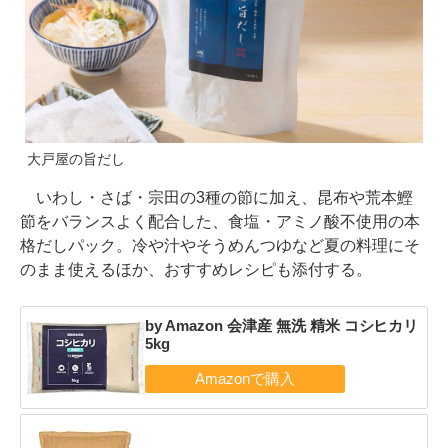
大戸屋の旨だし
いわし・さば・宗田の3種の節に加え、昆布や荒本鰹
節をバランスよく配合した、食塩・アミノ酸不使用の本
格だしパック。冷や汁やそうめんつゆなど夏の料理にそ
のまま使えるほか、おすすめレシピも添付する。
by Amazon 会津産 無洗 精米 コシヒカリ
5kg