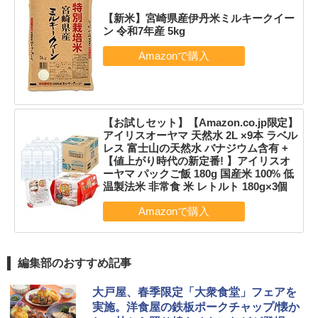
【新米】宮崎県産伊丹米ミルキークイー
ン 令和7年産 5kg
【お試しセット】【Amazon.co.jp限定】
アイリスオーヤマ 天然水 2L ×9本 ラベル
レス 富士山の天然水 バナジウム含有 +
【値上がり時代の新定番! 】アイリスオ
ーヤマ パックご飯 180g 国産米 100% 低
温製法米 非常食 米 レトルト 180g×3個
編集部のおすすめ記事
大戸屋、春季限定「大衆食堂」フェアを
実施。洋食屋の鉄板ポークチャップ/懐か