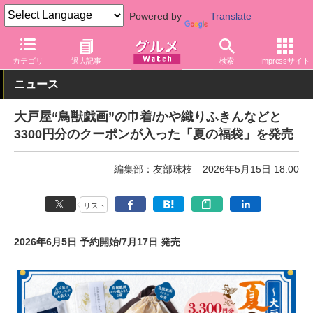
Powered by
Translate
グルメ Watch
店舗
レストラン
大戸屋
カテゴリ
過去記事
検索
Impressサイト
ニュース
大戸屋“鳥獣戯画”の巾着/かや織りふきんなどと
3300円分のクーポンが入った「夏の福袋」を発売
編集部：友部珠枝
2026年5月15日 18:00
リスト
2026年6月5日 予約開始/7月17日 発売