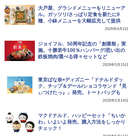
大戸屋、グランドメニューをリニューア
ル。ガッツリ/さっぱり定食を新たに9
種、小鉢メニューを大幅拡充して提供
2026年4月2日
ジョイフル、50周年記念の「創業祭」実
施。十勝若牛100％ハンバーグ/思い出の
鉄板焼肉/選べる得々セットなど
2026年5月15日
東京ばな奈×ディズニー「ドナルドダッ
ク、チップ＆デール/ショコラサンド『見
ぃつけたっ』」発売。トートバッグも
2026年5月14日
マクドナルド、ハッピーセット「ちいか
わ」いよいよ発売。購入方法をしっかり
チェック！