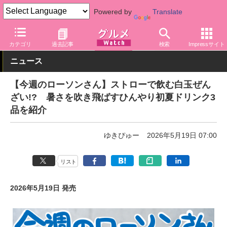
Powered by
Translate
グルメ Watch
店舗
コンビニ
ローソン
カテゴリ
過去記事
検索
Impressサイト
ニュース
【今週のローソンさん】ストローで飲む白玉ぜん
ざい!? 暑さを吹き飛ばすひんやり初夏ドリンク3
品を紹介
ゆきぴゅー
2026年5月19日 07:00
リスト
2026年5月19日 発売