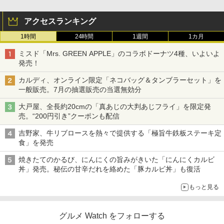
アクセスランキング
1時間
24時間
1週間
1カ月
ミスド「Mrs. GREEN APPLE」のコラボドーナツ4種、いよいよ
発売！
カルディ、オンライン限定「ネコバッグ＆タンブラーセット」を
一般販売。7月の抽選販売の当選無効分
大戸屋、全長約20cmの「真あじの大判あじフライ」を限定発
売。“200円引き”クーポンも配信
吉野家、牛リブロースを熱々で提供する「極旨牛鉄板ステーキ定
食」を発売
焼きたてのかるび、にんにくの旨みがきいた「にんにくカルビ
丼」発売。秘伝の甘辛だれを絡めた「豚カルビ丼」も復活
もっと見る
グルメ Watch をフォローする