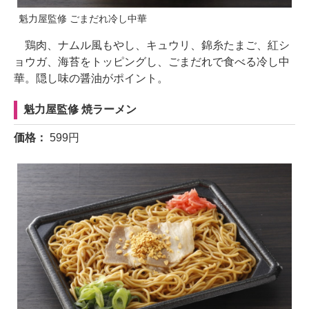
魁力屋監修 ごまだれ冷し中華
鶏肉、ナムル風もやし、キュウリ、錦糸たまご、紅シ
ョウガ、海苔をトッピングし、ごまだれで食べる冷し中
華。隠し味の醤油がポイント。
魁力屋監修 焼ラーメン
価格：
599円