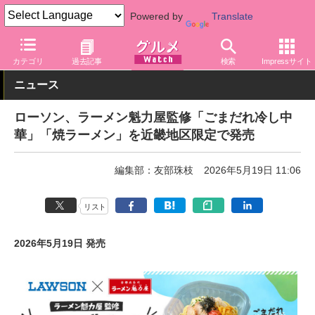
Powered by
Translate
グルメ Watch
店舗
コンビニ
ローソン
カテゴリ
過去記事
検索
Impressサイト
ニュース
ローソン、ラーメン魁力屋監修「ごまだれ冷し中
華」「焼ラーメン」を近畿地区限定で発売
編集部：友部珠枝
2026年5月19日 11:06
リスト
2026年5月19日 発売