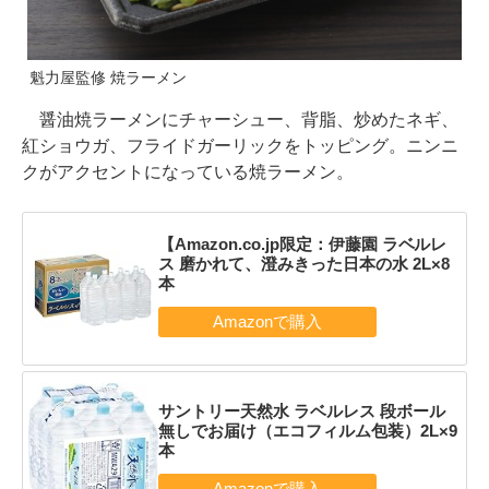
魁力屋監修 焼ラーメン
醤油焼ラーメンにチャーシュー、背脂、炒めたネギ、
紅ショウガ、フライドガーリックをトッピング。ニンニ
クがアクセントになっている焼ラーメン。
【Amazon.co.jp限定：伊藤園 ラベルレ
ス 磨かれて、澄みきった日本の水 2L×8
本
サントリー天然水 ラベルレス 段ボール
無しでお届け（エコフィルム包装）2L×9
本