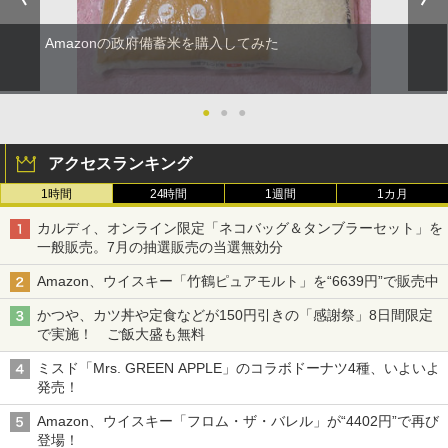
Amazonの政府備蓄米を購入してみた
●
●
●
アクセスランキング
1時間
24時間
1週間
1カ月
カルディ、オンライン限定「ネコバッグ＆タンブラーセット」を
一般販売。7月の抽選販売の当選無効分
Amazon、ウイスキー「竹鶴ピュアモルト」を“6639円”で販売中
かつや、カツ丼や定食などが150円引きの「感謝祭」8日間限定
で実施！ ご飯大盛も無料
ミスド「Mrs. GREEN APPLE」のコラボドーナツ4種、いよいよ
発売！
Amazon、ウイスキー「フロム・ザ・バレル」が“4402円”で再び
登場！