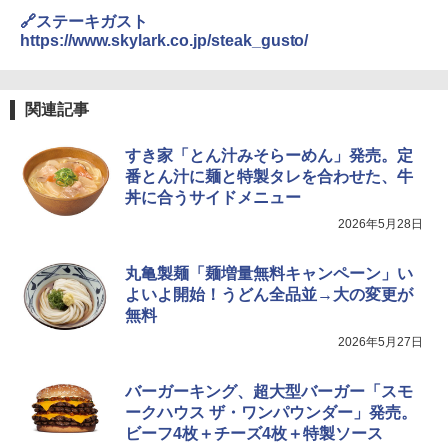
🔗ステーキガスト
https://www.skylark.co.jp/steak_gusto/
関連記事
すき家「とん汁みそらーめん」発売。定
番とん汁に麺と特製タレを合わせた、牛
丼に合うサイドメニュー
2026年5月28日
丸亀製麺「麺増量無料キャンペーン」い
よいよ開始！うどん全品並→大の変更が
無料
2026年5月27日
バーガーキング、超大型バーガー「スモ
ークハウス ザ・ワンパウンダー」発売。
ビーフ4枚＋チーズ4枚＋特製ソース