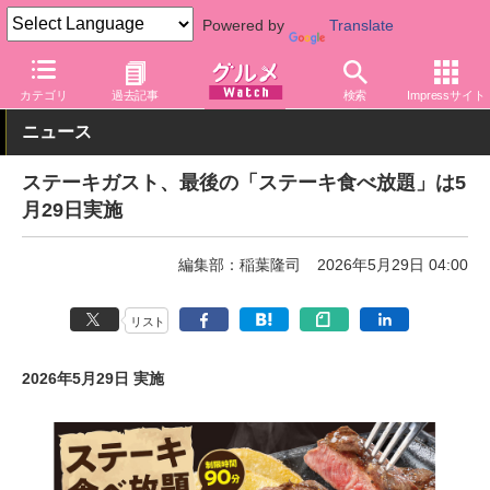
Powered by
Translate
グルメ Watch
サービス
食べ放題・飲み放題
カテゴリ
過去記事
検索
Impressサイト
ニュース
ステーキガスト、最後の「ステーキ食べ放題」は5
月29日実施
編集部：稲葉隆司
2026年5月29日 04:00
リスト
2026年5月29日 実施