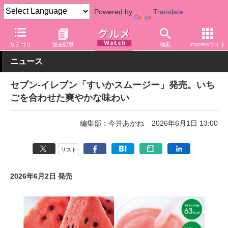
Powered by
Translate
グルメ Watch
店舗
コンビニ
セブン-イレブン
カテゴリ
過去記事
検索
Impressサイト
ニュース
セブン-イレブン「すいかスムージー」発売。いち
ごを合わせた爽やかな味わい
編集部：今井あかね
2026年6月1日 13:00
リスト
2026年6月2日 発売