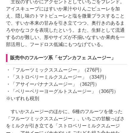
主役のすいかにアクセントとしていちごをブレンド。
アイスキューブにはすいか果汁やりんごピューレを加
え、隠し味のトマトピューレと塩を微量プラスすること
で、すいか本来の甘みを引き立てつつ、奥行きのあるま
ろやかなコクを表現したという。また、生鮮として流通
するのが難しい、形やサイズが不揃いなすいか果肉を一
部活用し、フードロス低減にもつなげている。
販売中のフルーツ系「セブンカフェ スムージー」
・「フルーツミックススムージー」（276円）
・「ストロベリーミルクスムージー」（334円）
・「アサイーバナナスムージー」（362円）
・「ベリーベリーヨーグルトスムージー」（306円）
※いずれも税別
すいかスムージーのほかに、6種のフルーツを使った
「フルーツミックススムージー」、いちごの甘酸っぱさ
をミルクが引き立てる「ストロベリーミルクスムージ
ー」、アサイーにバナナやいちごなどを組み合わせた