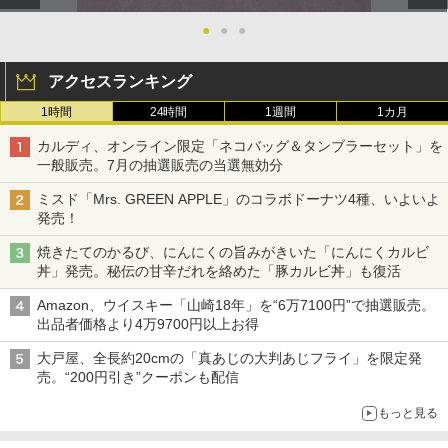
●
●
●
アクセスランキング
1時間
24時間
1週間
1カ月
カルディ、オンライン限定「ネコバッグ＆タンブラーセット」を
一般販売。7月の抽選販売の当選無効分
ミスド「Mrs. GREEN APPLE」のコラボドーナツ4種、いよいよ
発売！
焼きたてのかるび、にんにくの旨みがきいた「にんにくカルビ
丼」発売。秘伝の甘辛だれを絡めた「豚カルビ丼」も復活
Amazon、ウイスキー「山崎18年」を“6万7100円”で抽選販売。
出品者価格より4万9700円以上お得
大戸屋、全長約20cmの「真あじの大判あじフライ」を限定発
売。“200円引き”クーポンも配信
もっと見る