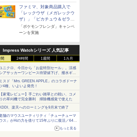
ファミマ、対象商品購入で
「レックウザ（メガレックウ
ザ）」「ピカチュウ＆ゼラオ
ラ」のフレンダピックがもら
「ポケモンフレンダ」キャンペ
える！
ーンを実施
Impress Watchシリーズ 人気記事
時間
24時間
1週間
1カ月
ユニクロ、今日から「お盆特別セール」。涼感
シアサッカーワンピース待望値下げ、撥水ギア
ショーツは1990円に
ミスド「Mrs. GREEN APPLE」のコラボドーナ
ツ4種、いよいよ発売！
【家電レビュー】手ごわい雑草との戦い、コメ
リの草刈機で完全勝利 掃除機感覚で使えた
KDDI、楽天へのローミングを9月末で終了
老舗のマウスユーティリティ「チューチューマ
ウス」がAIの力を借りて15年ぶりに復活／64bit
化、Windows 10/11、「Chrome」も走り回
もっと見る
る。復活記念で2026年末まで500円