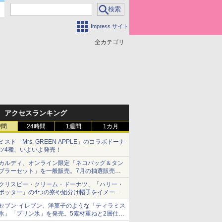
Impress サイト
全カテゴリ
アクセスランキング
時間
24時間
1週間
1カ月
ミスド「Mrs. GREEN APPLE」のコラボドーナ
ツ4種、いよいよ発売！
カルディ、オンライン限定「ネコバッグ＆タン
ブラーセット」を一般販売。7月の抽選販売の
当選無効分
クリスピー・クリーム・ドーナツ、「ハリー・
ポッター」の4つの寮や組分け帽子をイメージ
したドーナツなど発売
セブン-イレブン、洋菓子のような「ティラミス
氷」「プリン氷」を発売。5素材重ねと2層仕立
ての濃厚な味わい