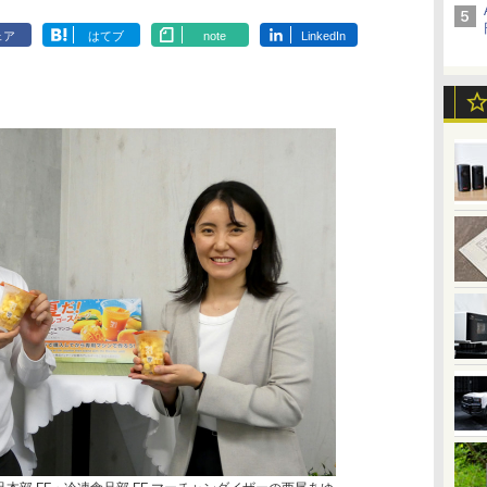
ェア
はてブ
note
LinkedIn