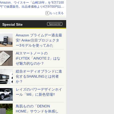
Amazon、ウイスキー「山崎18年」を“6万7100
円”で抽選販売。出品者価格より4万9700円以上
お得
もっと見る
Special Site
Amazon プライムデー過去最
安! Anker注目プロジェクタ
ー3モデルを使ってみた
AIスマートノートの
iFLYTEK「AINOTE 2」はな
ぜ魅力的なのか？
総合オーディオブランドに進
化するSHANLINGとは何者
か？
レイズのパワーデザインホイ
ール「M6」に新色登場!!
鳥肌ものの「DENON
HOME」サウンドを体感し