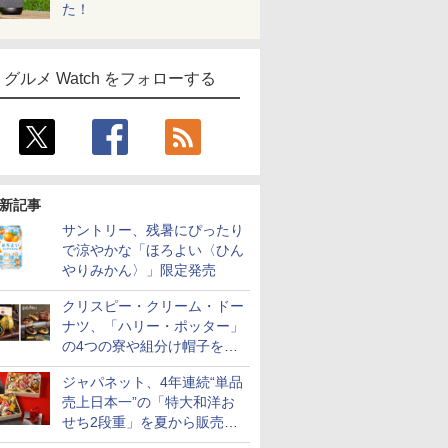
た！
グルメ Watch をフォローする
新記事
サントリー、残暑にぴったり
で涼やかな「ほろよい〈ひん
やりみかん〉」限定発売
クリスピー・クリーム・ドー
ナツ、「ハリー・ポッター」
の4つの寮や組分け帽子をイ
メージしたドーナツなど発売
ジャパネット、4年連続“単品
売上日本一”の「特大和洋お
せち2段重」を夏から販売。
73品・年越しそば付き