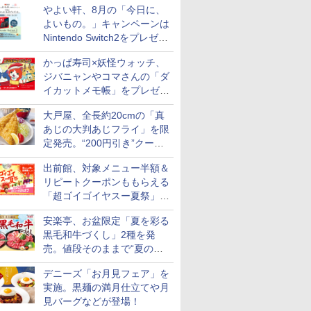
やよい軒、8月の「今日に、
付き
よいもの。」キャンペーンは
Nintendo Switch2をプレゼン
ト
かっぱ寿司×妖怪ウォッチ、
ジバニャンやコマさんの「ダ
イカットメモ帳」をプレゼン
ト
大戸屋、全長約20cmの「真
あじの大判あじフライ」を限
定発売。“200円引き”クーポ
ンも配信
出前館、対象メニュー半額＆
リピートクーポンももらえる
「超ゴイゴイヤスー夏祭」を
実施
安楽亭、お盆限定「夏を彩る
黒毛和牛づくし」2種を発
売。値段そのままで“夏の巻
き野菜”付き
デニーズ「お月見フェア」を
実施。黒麺の満月仕立てや月
見バーグなどが登場！