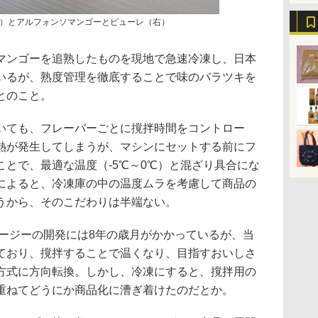
）とアルフォンソマンゴーとピューレ（右）
ンゴーを追熟したものを現地で急速冷凍し、日本
いるが、熟度管理を徹底することで味のバラツキを
とのこと。
ても、フレーバーごとに撹拌時間をコントロー
熱が発生してしまうが、マシンにセットする前にフ
とで、最適な温度（-5℃～0℃）と混ざり具合にな
によると、冷凍庫の中の温度ムラを考慮して商品の
うから、そのこだわりは半端ない。
ージーの開発には8年の歳月がかかっているが、当
ており、撹拌することで温くなり、目指すおいしさ
方式に方向転換。しかし、冷凍にすると、撹拌用の
重ねてどうにか商品化に漕ぎ着けたのだとか。